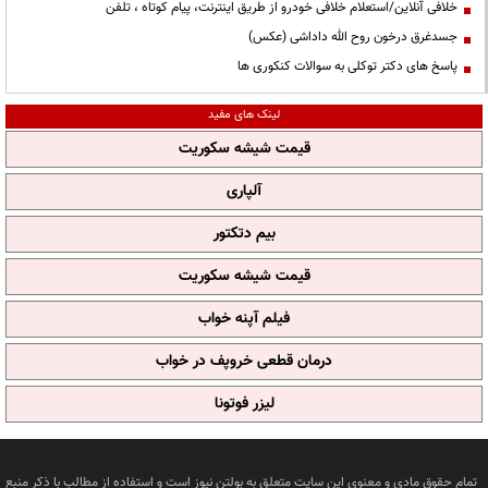
خلافی آنلاین/استعلام خلافی خودرو از طریق اینترنت، پیام کوتاه ، تلفن
جسدغرق درخون روح الله داداشی (عکس)
پاسخ های دکتر توکلی به سوالات کنکوری ها
لینک های مفید
قیمت شیشه سکوریت
آلپاری
بیم دتکتور
قیمت شیشه سکوریت
فیلم آپنه خواب
درمان قطعی خروپف در خواب
لیزر فوتونا
تمام حقوق مادی و معنوی این سایت متعلق به بولتن نیوز است و استفاده از مطالب با ذکر منبع