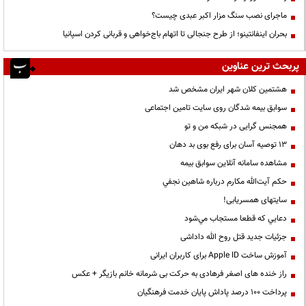
ماجرای نصب سنگ مزار اکبر عبدی چیست؟
بحران اینفانتینو؛ از طرح جنجالی تا اتهام باج‌خواهی و قربانی کردن اسپانیا
پربحث ترین عناوین
هشتمین کلان شهر ایران مشخص شد
سوابق بیمه شدگان روی سایت تامین اجتماعی
همجنس گرایی در شبکه من و تو
13 توصیه آسان برای رفع بوی بد دهان
مشاهده سامانه آنلاين سوابق بیمه
حكم آيت‌الله مكارم درباره شاهين نجفي
سایتهای همسریابی!
دعايي كه قطعا مستجاب مي‌شود
جزئیات جدید قتل روح الله داداشی
آموزش ساخت Apple ID برای کاربران ایرانی
راز خنده های اصغر فرهادی به حرکت بی شرمانه خانم بازیگر + عکس
پرداخت ۱۰۰ درصد پاداش پایان خدمت فرهنگیان