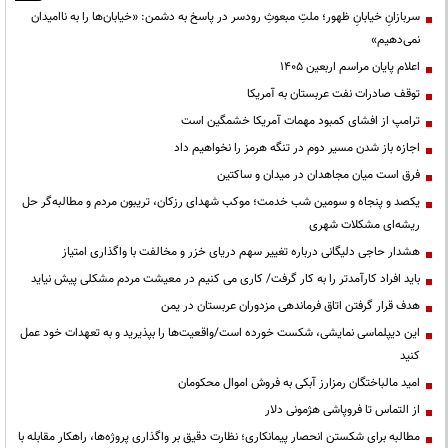
سربازانِ خیابانِ ظهور؛ ملتِ مبعوثِ رودسر در پاسخ به دشمن: «خیابان‌ها را به ناامیدان
نمی‌دهیم»
اعلام پایان مراسم اربعین ۱۴۰۵
توقف صادرات نفت عربستان به آمریکا
ترامپ از افشای کمبود مهمات آمریکا خشمگین است
اجازه باز شدن مسیر دوم در تنگه هرمز را نخواهیم داد
فرق است میان مجاهدان در میدان و ساکتین
یکصد و پنجاه و سومین شب خدمت؛ موکب شهدای رزکان، تریبون مردم و مطالبه‌گر حل
ریشه‌ای مشکلات شهری
هشدار حاجی دلیگانی درباره تغییر سهم دریای خزر و مخالفت با واگذاری امتیاز
باید افراد کارآمدتر را به کار گرفت/ کاری می کنیم در معیشت مردم مشکلی پیش نیاید
هدف قرار گرفتن اتاق‌ فرماندهی مزدوران عربستان در یمن
این دیپلماسی نمایشی، شکست خورده است/واقعیت‌ها را بپذیرید و به تعهدات خود عمل
کنید
امید مالباختگان رمزارز آبکی به فروش اموال محکومان
از التماس تا فروپاشی هژمونی دلار
مطالبه برای شکستن انحصار پیمانکاری؛ نظارت دقیق بر واگذاری پروژه‌ها، راهکار مقابله با