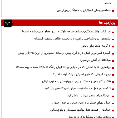
فساد
حمله نیروهای اسرائیلی به خبرنگار پرس‌تی‌وی
پربازدید ها
چرا قالب وافل جایگزین سقف تیرچه بلوک در پروژه‌های مدرن شده است؟
تشخیص روان‌شناختی ترامپ: «او تجسم خالص شیطان است!»
۲ گزینه صنعا برای ریاض
گستره امپراتوری ایران در ۵ قرن پیش از میلاد؛ تصویری از ایران ۲۵ قرن پیش
میانکاله در آتش می‌سوزد
پزشکیان: تنها کسانی که در خیابان بودند ایران را نگه نداشتند همه سهیم هستند
پارچه فروشی که هیچ نسبتی با بانک آینده ندارد!
نقض آتش‌بس و حملات رژیم صهیونیستی به جنوب لبنان
تنگه هرمز قابل معامله نیست برای آمریکا معبر باز نکنید
آمریکا ویزای سفیر برزیل را باطل کرد
جدال بهرام افشاری و امین حیایی در صدر جدول
حمایت از هشت هزار نوآموز سیستان و بلوچستانی
وحدت مکرّراً و مؤکّداً تذکر داده شد