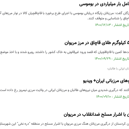
مل بار میلیاردی در بوموسی
گان گفت: مرزبانان پایگاه دریابانی بوموسی با اجرای طرح برخورد با قاچاقچیان کالا در نوار مرزهای
چاق را شناسایی و متوقف کنند.
‌ها کمین با قاچاقچیان که قصد ورود غیرقانونی به خاک کشور را داشتند روبرو شدند و با اخذ موضع
ن ایرانی با طالبان؛
های مرزبانی ایران+ ویدیو
کنند که درگیری شدیدی میان نیروهای طالبان و مرزبانان ایرانی در ولایت مرزی نیمروز رخ داده است.
ن با اشرار مسلح ضدانقلاب در مریوان
ان کردستان از درگیری مرزبانان هنگ مرزی مریوان با اشرار مسلح در منطقه "دره نخی" این شهرستان