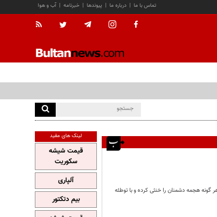
تماس با ما
|
درباره ما
|
پیوندها
|
خبرنامه
|
آب و هوا
لینک های مفید
قیمت شیشه
سکوریت
آلپاری
 هر گونه هجمه دشمنان را خنثی کرده و با توطئه
بیم دتکتور