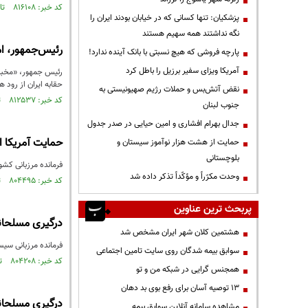
کد خبر: ۸۱۶۱۰۸ تاریخ انتشار : ۱۴۰۱/۱۱/۲۸
پزشکیان: تنها کسانی که در خیابان بودند ایران را
نگه نداشتند همه سهیم هستند
رئیس‌جمهور، امی
پارچه فروشی که هیچ نسبتی با بانک آینده ندارد!
آمریکا ویزای سفیر برزیل را باطل کرد
رئیس جمهور، «مخبر» 
حقابه ایران از رود ه
نقض آتش‌بس و حملات رژیم صهیونیستی به
کد خبر: ۸۱۲۵۳۷ تاریخ انتشار : ۱۴۰۱/۱۱/۰۲
جنوب لبنان
جدال بهرام افشاری و امین حیایی در صدر جدول
حمایت آمریکا ا
حمایت از هشت هزار نوآموز سیستان و
بلوچستانی
فرمانده مرزبانی کشو
وحدت مکرّراً و مؤکّداً تذکر داده شد
کد خبر: ۸۰۴۴۹۵ تاریخ انتشار : ۱۴۰۱/۰۹/۰۸
پربحث ترین عناوین
درگیری مسلحانه 
هشتمین کلان شهر ایران مشخص شد
فرمانده مرزبانی سیس
سوابق بیمه شدگان روی سایت تامین اجتماعی
کد خبر: ۸۰۴۲۰۸ تاریخ انتشار : ۱۴۰۱/۰۹/۰۶
همجنس گرایی در شبکه من و تو
13 توصیه آسان برای رفع بوی بد دهان
درگیری مسلحانه
مشاهده سامانه آنلاين سوابق بیمه