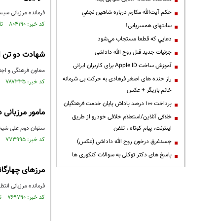
حكم آيت‌الله مكارم درباره شاهين نجفي
فرمانده مرزبانی سیس
کد خبر: ۸۰۴۱۹۰ تاریخ انتشار : ۱۴۰۱/۰۹/۰۶
سایتهای همسریابی!
دعايي كه قطعا مستجاب مي‌شود
جزئیات جدید قتل روح الله داداشی
شهادت دو تن از
آموزش ساخت Apple ID برای کاربران ایرانی
معاون فرهنگی و اجتم
راز خنده های اصغر فرهادی به حرکت بی شرمانه
کد خبر: ۷۸۷۳۳۵ تاریخ انتشار : ۱۴۰۱/۰۴/۲۹
خانم بازیگر + عکس
پرداخت ۱۰۰ درصد پاداش پایان خدمت فرهنگیان
مامور مرزبانی 
خلافی آنلاین/استعلام خلافی خودرو از طریق
اینترنت، پیام کوتاه ، تلفن
ستوان دوم علی شیخی
کد خبر: ۷۷۳۹۹۵ تاریخ انتشار : ۱۴۰۱/۰۱/۲۹
جسدغرق درخون روح الله داداشی (عکس)
پاسخ های دکتر توکلی به سوالات کنکوری ها
مرزهای چهارگا
فرمانده مرزبانی انت
کد خبر: ۷۶۹۷۹۰ تاریخ انتشار : ۱۴۰۰/۱۲/۲۸