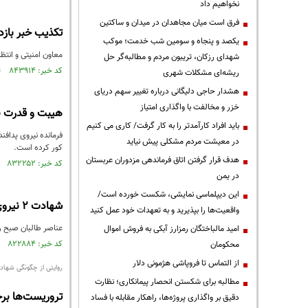
نخواهیم داد
فرق است میان مجاهدان در میدان و ساکتین
تکذیب خبر بازد
یکصد و پنجاه و سومین شب خدمت؛ موکب
معاون امنیتی و انتظ
شهدای رزکان، تریبون مردم و مطالبه‌گر حل
کد خبر: ۸۴۳۹۱۴ تاریخ انتشار : ۱۴۰۳/۰۱/۱۶
ریشه‌ای مشکلات شهری
هشدار حاجی دلیگانی درباره تغییر سهم دریای
خزر و مخالفت با واگذاری امتیاز
هیبت و قدرت ن
باید افراد کارآمدتر را به کار گرفت/ کاری می کنیم
فرمانده نیروی پدافن
در معیشت مردم مشکلی پیش نیاید
کور کرده است.
هدف قرار گرفتن اتاق‌ فرماندهی مزدوران عربستان
کد خبر: ۸۳۲۲۵۲ تاریخ انتشار : ۱۴۰۲/۰۷/۲۸
در یمن
این دیپلماسی نمایشی، شکست خورده است/
شهادت ۲ نیروی مرزبانی کشور در درگیری با طالبان
واقعیت‌ها را بپذیرید و به تعهدات خود عمل کنید
عناصر طالبان صبح ر
امید مالباختگان رمزارز آبکی به فروش اموال
کد خبر: ۸۲۲۸۸۴ تاریخ انتشار : ۱۴۰۲/۰۳/۰۶
محکومان
از التماس تا فروپاشی هژمونی دلار
روایتی از چگونگی شهادت ۵ مرزبان در سرا
مطالبه برای شکستن انحصار پیمانکاری؛ نظارت
تروریست‌ها بر
دقیق بر واگذاری پروژه‌ها، راهکار مقابله با فساد