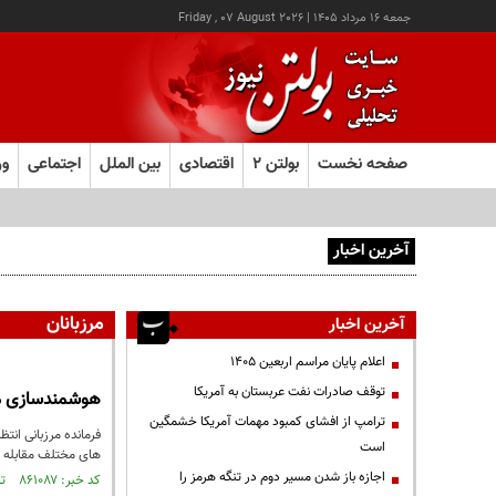
جمعه ۱۶ مرداد ۱۴۰۵
|
Friday , 07 August 2026
صفحه نخست
بولتن ۲
اقتصادی
بین الملل
اجتماعی
ور
آخرین اخبار
اجازه باز شدن مسیر دوم در تنگه هرمز را نخواهیم داد
مرزبانان
آخرین اخبار
اعلام پایان مراسم اربعین ۱۴۰۵
توقف صادرات نفت عربستان به آمریکا
هوشمندسازی مر
ترامپ از افشای کمبود مهمات آمریکا خشمگین
فرمانده مرزبانی انتظ
است
های مختلف مقابله م
اجازه باز شدن مسیر دوم در تنگه هرمز را
کد خبر: ۸۶۱۰۸۷ تاریخ انتشار : ۱۴۰۳/۱۰/۰۳