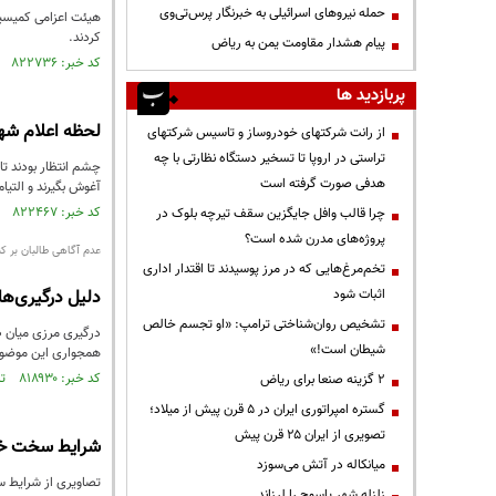
حمله نیروهای اسرائیلی به خبرنگار پرس‌تی‌وی
کردند.
پیام هشدار مقاومت یمن به ریاض
کد خبر: ۸۲۲۷۳۶ تاریخ انتشار : ۱۴۰۲/۰۳/۰۴
پربازدید ها
لحظه اعلام شها
از رانت‌ شرکتهای خودروساز و تاسیس شرکتهای
تراستی در اروپا تا تسخیر دستگاه نظارتی با چه
چشم انتظار بودند تا
هدفی صورت گرفته است
آغوش بگیرند و التیا
کد خبر: ۸۲۲۴۶۷ تاریخ انتشار : ۱۴۰۲/۰۲/۳۱
چرا قالب وافل جایگزین سقف تیرچه بلوک در
پروژه‌های مدرن شده است؟
عدم آگاهی طالبان بر کن
تخم‌مرغ‌هایی که در مرز پوسیدند تا اقتدار اداری
اثبات شود
دلیل درگیری‌های
تشخیص روان‌شناختی ترامپ: «او تجسم خالص
درگیری مرزی میان طا
شیطان است!»
همجواری این موضوع ر
کد خبر: ۸۱۸۹۳۰ تاریخ انتشار : ۱۴۰۱/۱۲/۲۶
۲ گزینه صنعا برای ریاض
گستره امپراتوری ایران در ۵ قرن پیش از میلاد؛
تصویری از ایران ۲۵ قرن پیش
شرایط سخت خدم
میانکاله در آتش می‌سوزد
تصاویری از شرایط سخت خدم
زلزله شهر یاسوج را لرزاند