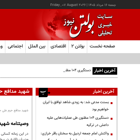
جمعه ۱۶ مرداد ۱۴۰۵
|
Friday , 07 August 2026
صفحه نخست
بولتن ۲
اقتصادی
بین الملل
اجتماعی
ور
آخرین اخبار
دستگیری ۱۰۴ مظنون طی عملیات‌هایی علیه داعش در ترکیه
شهید مدافع ح
آخرین اخبار
بسنت مدعی شد: به زودی شاهد توافق با ایران
خواهیم بود
شهید مدافع حرم علی 
دستگیری ۱۰۴ مظنون طی عملیات‌هایی علیه
وصیتنامه شهیدی
داعش در ترکیه
واکنش امام جمعه اردبیل به سخنان باقر خرازی:
در این زمانه کسانی 
مدیران نالایق در بر