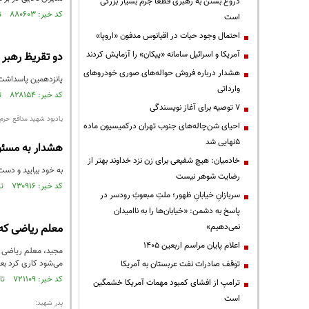
دروغ بستن به رهبری قطعاً جرم بسیار بزرگی
کد خبر: ۸۸۰۶۰۳ تاریخ انتشار : ۱۴۰۴/۱۱/۰۷
است
احتمال وجود حیات در اقیانوس مدفون «اروپا»
آمریکا و اسرائیل سامانه «پیکان» را آزمایش کردند
دو تقریظ رهبر
هشدار درباره فروش حواله‌های صوری خودروهای
پانزدهمین پاسداشت 
وارداتی
کد خبر: ۸۲۸۱۵۴ تاریخ انتشار : ۱۴۰۲/۰۵/۲۱
۷ توصیه برای آغاز نویسندگی
یادبود شهید مدافع حرم
احیای شن‌چاله‌های جنوب تهران درکمیسیون ماده
۵نهایی شد
هشدار به مسئو
خادمیان: هیچ شفیعی برای زن نزد خداوند بهتر از
به خود بياييد و دست 
رضایت شوهر نیست
کد خبر: ۷۳۰۹۱۶ تاریخ انتشار : ۱۴۰۰/۰۴/۱۳
سربازانِ خیابانِ ظهور؛ ملتِ مبعوثِ رودسر در
پاسخ به دشمن: «خیابان‌ها را به ناامیدان
نمی‌دهیم»
معلم ریاضی که دو 
اعلام پایان مراسم اربعین ۱۴۰۵
مجید، معلم ریاضی بو
می‌شود کاری کرد بعض
توقف صادرات نفت عربستان به آمریکا
کد خبر: ۷۲۱۱۰۹ تاریخ انتشار : ۱۴۰۰/۰۲/۱۳
ترامپ از افشای کمبود مهمات آمریکا خشمگین
است
پدر شهید: