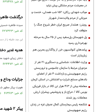
کد خبر: ۶۳۷۴۲۸ تاریخ انتشار : ۱۳۹۸/۰۸/۱۱
در معیشت مردم مشکلی پیش نیاید
موکب شهدای رزکان؛ ۱۵۲ شب همدلی، خدمت و
درگذشت طاهره
میزبانی از مردم ولایت‌مدار شهریار
رویترز: هشدار صریح ایران خطر شروع جنگ را
سیده طاهره حسینی، 
متوقف کرد
کد خبر: ۶۲۷۳۲۳ تاریخ انتشار : ۱۳۹۸/۰۶/۱۲
پل شهرستان پل‌سفید پس از ۲۵ سال به مرحله
این چند دقیقه را از دس
بهره‌برداری رسید
هدیه غدیر دختر
پیامدهای کنوانسیون خزر از واگذاری بحرین هم
زیان‌بارتر است
دختر زیبای شهید م
وزارت اطلاعات: شناسایی و دستگیری ۲۱ نفر از
کد خبر: ۶۲۴۴۷۲ تاریخ انتشار : ۱۳۹۸/۰۵/۲۹
مزدوران مرتبط با سازمان جاسوسی و تروریستی
رژیم صهیونیستی و بازداشت ۴ نفر از اعضای
جزئیات وداع و تشییع ش
باندهای مسلح شرارت و اغتشاش در استان کرمان
معامله بیش از ۴۱۳ هزار تن کالا در بازار فیزیکی
هویت پیکر مطهر شهی
بورس کالا / حراج باز و پتروشیمی پیشران ارزش
کد خبر: ۶۱۳۶۱۳ تاریخ انتشار : ۱۳۹۸/۰۳/۲۷
معاملات روز شدند
شکنجه رئیس بیمارستان کمال عدوان غزه در زندان
پیکر ۲ شهید مدافع حرم در بارگاه منور رضوی تشییع شد
رژیم صهیونیستی