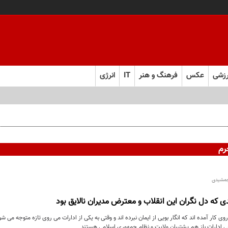
زشی
عکس
فرهنگ و هنر
IT
انرژی
رم
جمشیدی
 که دل نگران این انقلاب و معترض مدیران نالایق بود
روی کار آمده اند که انگار بویی از ایمان نبرده اند و وقتی به یکی از ادارات می روی تازه متوجه می
خی ادارات باز هم پشتیبان ولایت و نظام جمهوری اسلامی هستند