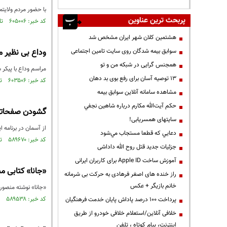
با حضور مردم ولایتمدار مشهدمقدس، پیکر ۲
پربحث ترین عناوین
کد خبر: ۶۰۵۰۰۶ تاریخ انتشار : ۱۳۹۸/۰۲/۱۳
هشتمین کلان شهر ایران مشخص شد
سوابق بیمه شدگان روی سایت تامین اجتماعی
وداع بی نظیر 
همجنس گرایی در شبکه من و تو
مراسم وداع با پیکر 
13 توصیه آسان برای رفع بوی بد دهان
کد خبر: ۶۰۳۵۰۶ تاریخ انتشار : ۱۳۹۸/۰۲/۰۵
مشاهده سامانه آنلاين سوابق بیمه
حكم آيت‌الله مكارم درباره شاهين نجفي
گشودن صفحاتی 
سایتهای همسریابی!
از آسمان در برنامه این هفته خود که جمعه پنجم
دعايي كه قطعا مستجاب مي‌شود
کد خبر: ۵۸۹۶۷۰ تاریخ انتشار : ۱۳۹۷/۱۱/۰۳
جزئیات جدید قتل روح الله داداشی
آموزش ساخت Apple ID برای کاربران ایرانی
«جانا» کتابی م
راز خنده های اصغر فرهادی به حرکت بی شرمانه
خانم بازیگر + عکس
«جانا» نوشته منصوره
کد خبر: ۵۸۹۵۳۸ تاریخ انتشار : ۱۳۹۷/۱۱/۰۲
پرداخت ۱۰۰ درصد پاداش پایان خدمت فرهنگیان
خلافی آنلاین/استعلام خلافی خودرو از طریق
اینترنت، پیام کوتاه ، تلفن