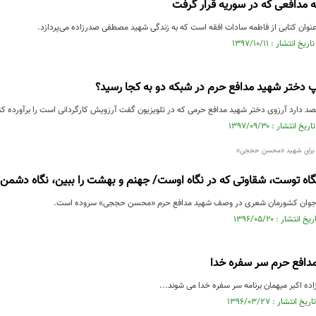
صه مدافعی که در سوریه قرار گرفت
 عنوان کتابی از فاطمه سادات افقه است که به زندگی شهید مصطفی صدرزاده می‌پردازد.
 دختر شهید مدافع حرم در شبکه دو به کجا رسید؟
صد دارد آرزوی دختر شهید مدافع حرمی که در تلویزیون گفت آرزویش کارگردانی است را برآورده کن
ور برای شهید «محسن حججی»
گاه توست، شقاوتی که در نگاه اوست/ جهنم و بهشت را ببین، نگاه دشمن
عر جوان کشورمان شعری در وصف شهید مدافع حرم «محسن حججی» سروده است.
مدافع حرم سر سفره خدا
اده اکبر میهمان برنامه سر سفره خدا می شوند...