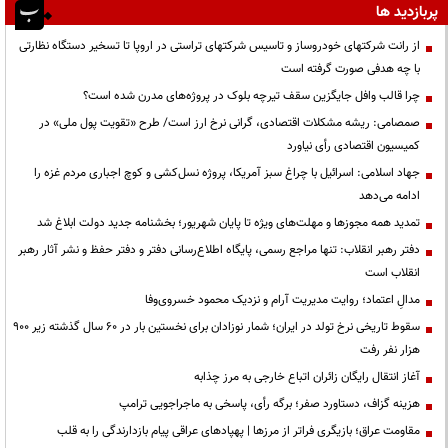
پربازدید ها
از رانت‌ شرکتهای خودروساز و تاسیس شرکتهای تراستی در اروپا تا تسخیر دستگاه نظارتی
با چه هدفی صورت گرفته است
چرا قالب وافل جایگزین سقف تیرچه بلوک در پروژه‌های مدرن شده است؟
صمصامی: ریشه مشکلات اقتصادی، گرانی نرخ ارز است/ طرح «تقویت پول ملی» در
کمیسیون اقتصادی رأی نیاورد
جهاد اسلامی: اسرائیل با چراغ سبز آمریکا، پروژه نسل‌کشی و کوچ اجباری مردم غزه را
ادامه می‌دهد
تمدید همه مجوزها و مهلت‌های ویژه تا پایان شهریور؛ بخشنامه جدید دولت ابلاغ شد
دفتر رهبر انقلاب: تنها مراجع رسمی، پایگاه اطلاع‌رسانی دفتر و دفتر حفظ و نشر آثار رهبر
انقلاب است
مدالِ اعتماد؛ روایت مدیریت آرام و نزدیک محمود خسروی‌وفا
سقوط تاریخی نرخ تولد در ایران؛ شمار نوزادان برای نخستین بار در ۶۰ سال گذشته زیر ۹۰۰
هزار نفر رفت
آغاز انتقال رایگان زائران اتباع خارجی به مرز چذابه
هزینه گزاف، دستاورد صفر؛ برگه رأی، پاسخی به ماجراجویی ترامپ
مقاومت عراق؛ بازیگری فراتر از مرزها | پهپادهای عراقی پیام بازدارندگی را به قلب