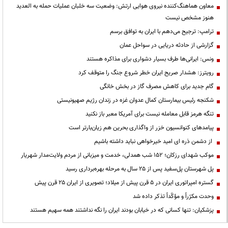
معاون هماهنگ‌کننده نیروی هوایی ارتش: وضعیت سه خلبان عملیات حمله به العدید
هنوز مشخص نیست
ترامپ: ترجیح می‌دهم با ایران به توافق برسم
گزارشی از حادثه دریایی در سواحل عمان
ونس: ایرانی‌ها طرف بسیار دشواری برای مذاکره هستند
رویترز: هشدار صریح ایران خطر شروع جنگ را متوقف کرد
گام جدید برای کاهش مصرف گاز در بخش خانگی
شکنجه رئیس بیمارستان کمال عدوان غزه در زندان رژیم صهیونیستی
تنگه هرمز قابل معامله نیست برای آمریکا معبر باز نکنید
پیامدهای کنوانسیون خزر از واگذاری بحرین هم زیان‌بارتر است
از دشمن ذره ای امید خیرخواهی نباید داشته باشیم
موکب شهدای رزکان؛ ۱۵۲ شب همدلی، خدمت و میزبانی از مردم ولایت‌مدار شهریار
پل شهرستان پل‌سفید پس از ۲۵ سال به مرحله بهره‌برداری رسید
گستره امپراتوری ایران در ۵ قرن پیش از میلاد؛ تصویری از ایران ۲۵ قرن پیش
وحدت مکرّراً و مؤکّداً تذکر داده شد
پزشکیان: تنها کسانی که در خیابان بودند ایران را نگه نداشتند همه سهیم هستند