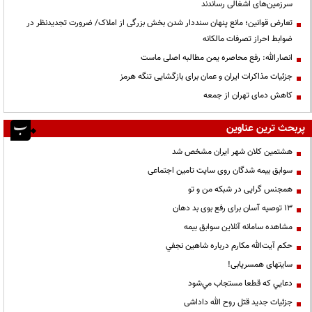
سرزمین‌های اشغالی رساندند
تعارض قوانین؛ مانع پنهان سنددار شدن بخش بزرگی از املاک/ ضرورت تجدیدنظر در
ضوابط احراز تصرفات مالکانه
انصارالله: رفع محاصره یمن مطالبه اصلی ماست
جزئیات مذاکرات ایران و عمان برای بازگشایی تنگه هرمز
کاهش دمای تهران از جمعه
پربحث ترین عناوین
هشتمین کلان شهر ایران مشخص شد
سوابق بیمه شدگان روی سایت تامین اجتماعی
همجنس گرایی در شبکه من و تو
13 توصیه آسان برای رفع بوی بد دهان
مشاهده سامانه آنلاين سوابق بیمه
حكم آيت‌الله مكارم درباره شاهين نجفي
سایتهای همسریابی!
دعايي كه قطعا مستجاب مي‌شود
جزئیات جدید قتل روح الله داداشی