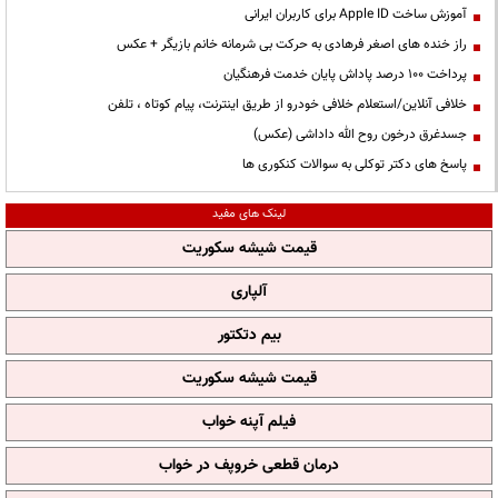
آموزش ساخت Apple ID برای کاربران ایرانی
راز خنده های اصغر فرهادی به حرکت بی شرمانه خانم بازیگر + عکس
پرداخت ۱۰۰ درصد پاداش پایان خدمت فرهنگیان
خلافی آنلاین/استعلام خلافی خودرو از طریق اینترنت، پیام کوتاه ، تلفن
جسدغرق درخون روح الله داداشی (عکس)
پاسخ های دکتر توکلی به سوالات کنکوری ها
لینک های مفید
قیمت شیشه سکوریت
آلپاری
بیم دتکتور
قیمت شیشه سکوریت
فیلم آپنه خواب
درمان قطعی خروپف در خواب