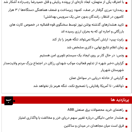
با اعتراف یکی از متهمان، ابعاد تازه‌ای از پرونده ربایش و قتل حمیدرضا رجب‌زاده آشکار شد
ریمـدان؛ مرزی گرفتار در صف، کمبود زیرساخت و ضعف هماهنگی دستگاه‌ها / ۳ هزار
کامیون در انتظار، رانندگان بدون حتی یک سرویس بهداشتی!
تایید هشدارهای گذشته بولتن نیوز توسط سخنگوی قوه قضائیه در خصوص کارت های
بارزگانی و اجاره ای که به بحران ارزی رسیده اند
رابرت پیپ: ارتش آمریکا نمی‌تواند تنگه هرمز را باز کند
زمان اعلام نتایج نهایی دکتری مشخص شد
ونس: در حال کار بر روی ایجاد یک سیستم ناوبری امن هستیم
گزارش «خبر شهر» از تداوم فعالیت موکب شهدای رزکان در اجتماع بزرگ مردم ولایت‌مدار
شهرستان شهریار
گزارشی از حادثه دریایی در سواحل عمان
ذوالقدر: تا آمریکا رفتارش را تصحیح نکند، تنگه هرمز باز نخواهد شد
پربازدید ها
راهنمای خرید محصولات برق صنعتی ABB
هشدار حاجی دلیگانی درباره تغییر سهم دریای خزر و مخالفت با واگذاری امتیاز
فرق است میان مجاهدان در میدان و ساکتین