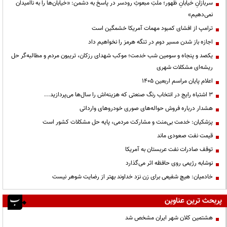
سربازانِ خیابانِ ظهور؛ ملتِ مبعوثِ رودسر در پاسخ به دشمن: «خیابان‌ها را به ناامیدان
نمی‌دهیم»
ترامپ از افشای کمبود مهمات آمریکا خشمگین است
اجازه باز شدن مسیر دوم در تنگه هرمز را نخواهیم داد
یکصد و پنجاه و سومین شب خدمت؛ موکب شهدای رزکان، تریبون مردم و مطالبه‌گر حل
ریشه‌ای مشکلات شهری
اعلام پایان مراسم اربعین ۱۴۰۵
3 اشتباه رایج در انتخاب رنگ صنعتی که هزینه‌اش را سال‌ها می‌پردازید...
هشدار درباره فروش حواله‌های صوری خودروهای وارداتی
پزشکیان: خدمت بی‌منت و مشارکت مردمی، پایه حل مشکلات کشور است
قیمت نفت صعودی ماند
توقف صادرات نفت عربستان به آمریکا
نوشابه رژیمی روی حافظه اثر می‌گذارد
خادمیان: هیچ شفیعی برای زن نزد خداوند بهتر از رضایت شوهر نیست
پربحث ترین عناوین
هشتمین کلان شهر ایران مشخص شد