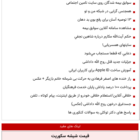
سوابق بیمه شدگان روی سایت تامین اجتماعی
همجنس گرایی در شبکه من و تو
13 توصیه آسان برای رفع بوی بد دهان
مشاهده سامانه آنلاين سوابق بیمه
حكم آيت‌الله مكارم درباره شاهين نجفي
سایتهای همسریابی!
دعايي كه قطعا مستجاب مي‌شود
جزئیات جدید قتل روح الله داداشی
آموزش ساخت Apple ID برای کاربران ایرانی
راز خنده های اصغر فرهادی به حرکت بی شرمانه خانم بازیگر + عکس
پرداخت ۱۰۰ درصد پاداش پایان خدمت فرهنگیان
خلافی آنلاین/استعلام خلافی خودرو از طریق اینترنت، پیام کوتاه ، تلفن
جسدغرق درخون روح الله داداشی (عکس)
پاسخ های دکتر توکلی به سوالات کنکوری ها
لینک های مفید
قیمت شیشه سکوریت