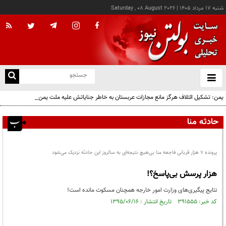
شنبه ۱۷ مرداد ۱۴۰۵
|
Saturday , 08 August 2026
از
و
ته
یمن: تشکیل ائتلاف هرگز مانع مجازات عربستان به خاطر جنایاتش علیه ملت یمن نخواهد شد
ن
نو
حادثه منا
پرونده 7 هزار قربانی فاجعه منا بی‌هیچ نتیجه‌ای به سالروز این حادثه نزدیک می‌شود
‌هزار پرسش بی‌پاسخ؟!
نتایج پیگیری‌های وزارت امور خارجه همچنان مسکوت مانده است!
کد خبر: ۳۹۱۵۵۵ تاریخ انتشار : ۱۳۹۵/۰۶/۱۶