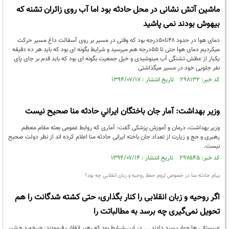
ماشین آتش نشانی در محل حادثه بود اما آب روی زائران تشنه که
بیهوش بودند نمی پاشید
دمای هوا در حدود ۴۸تا۵۰درجه بود که وقتی در مسیر بر روی آسفالت داغ مسیر حرکت
میکردیم دمای هوا حتی تا ۵۵درجه هم میرسید و شرایط بگونه ای بود که باید هر ده دقیقه
یکبار از عظش تشنگی آب مینوشیدی و خیل جمعیت بگونه ای بود که باید قدم بر جای پای
نفر جلویی خود در مسیر میگذاشتی
کد خبر: ۲۹۸۱۳۲ تاریخ انتشار : ۱۳۹۴/۰۷/۱۷
وزير بهداشت: آمار جان باختگان ايراني حادثه منا صحيح نيست
وزیر بهداشت، درمان و آموزش پزشکی گفت: آماری که روابط عمومی بعثه مقام معظم
رهبری و حج و زیارت از تعداد جان باخته ایرانی حادثه منا اعلام کرده اند از نظر دولت صحیح
نیست.
کد خبر: ۲۹۷۵۴۵ تاریخ انتشار : ۱۳۹۴/۰۷/۱۴
پیام حادثه منا در خصوص لزوم حفظ روحیه و زبان انقلابی چه بود؟
اگر روحیه و زبان انقلابی را کنار بگذاری، حتی کشته شدگانت را هم
تحویل نمی‌گیری چه برسد به مطالباتت را
عربستانی ها جواب سرد دادند ... در این شرایط بود که رهبر انقلاب فرمودند: «برخورد خشن