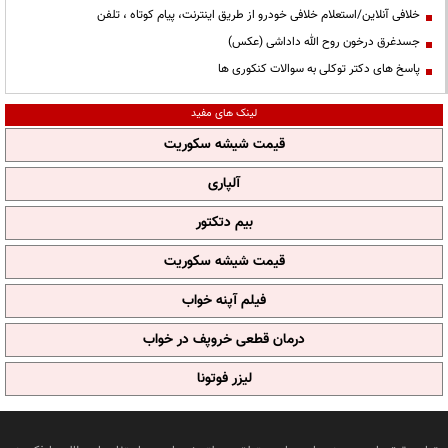
خلافی آنلاین/استعلام خلافی خودرو از طریق اینترنت، پیام کوتاه ، تلفن
جسدغرق درخون روح الله داداشی (عکس)
پاسخ های دکتر توکلی به سوالات کنکوری ها
لینک های مفید
قیمت شیشه سکوریت
آلپاری
بیم دتکتور
قیمت شیشه سکوریت
فیلم آپنه خواب
درمان قطعی خروپف در خواب
لیزر فوتونا