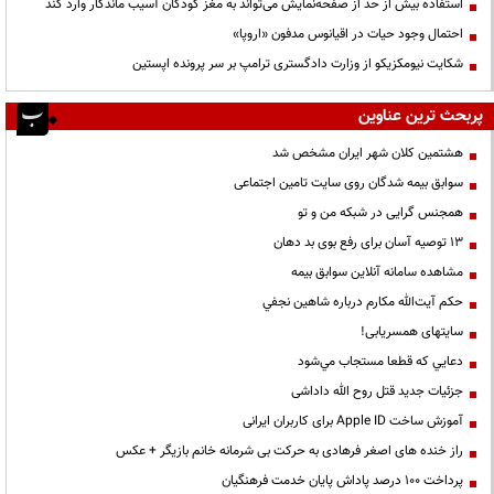
استفاده بیش از حد از صفحه‌نمایش می‌تواند به مغز کودکان آسیب ماندگار وارد کند
احتمال وجود حیات در اقیانوس مدفون «اروپا»
شکایت نیومکزیکو از وزارت دادگستری ترامپ بر سر پرونده اپستین
پربحث ترین عناوین
هشتمین کلان شهر ایران مشخص شد
سوابق بیمه شدگان روی سایت تامین اجتماعی
همجنس گرایی در شبکه من و تو
13 توصیه آسان برای رفع بوی بد دهان
مشاهده سامانه آنلاين سوابق بیمه
حكم آيت‌الله مكارم درباره شاهين نجفي
سایتهای همسریابی!
دعايي كه قطعا مستجاب مي‌شود
جزئیات جدید قتل روح الله داداشی
آموزش ساخت Apple ID برای کاربران ایرانی
راز خنده های اصغر فرهادی به حرکت بی شرمانه خانم بازیگر + عکس
پرداخت ۱۰۰ درصد پاداش پایان خدمت فرهنگیان