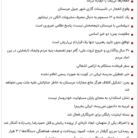
انفجارها کی‌یف را دوباره لرزاند
وقوع انفجار در تاسیسات گازی شهر جبیل عربستان
یک کشته و ۱۲ مسموم به دنبال مصرف مشروبات الکلی در نیشابور
دیپلماسی با عربستان نتیجه‌بخش نیست؛ پاسخ نظامی ضروری است
مقاومت یمن؛ دو خیز اساسی
توافقِ بدونِ تاییدِ رهبری؛ تنها یک قراردادِ بی‌ارزش است
۳۰ سال واگذاری و خروج ثروت ملی؛ گام دوم تضعیف بنیه مردم وایجاد نارضایتی در بین
احاد مردم
سفر فرمانده سنتکام به اراضی اشغالی
خبر تعطیلی مدرسه ایرانی در کویت به صورت رسمی اعلام نشده
یمن: تشکیل ائتلاف هرگز مانع مجازات عربستان به خاطر جنایاتش علیه ملت یمن نخواهد
شد
نشان استاندارد به معنای پایان مسئولیت خودروساز نیست
غریبه به دادمون نمی‌رسه؛ ایرانی بخریم!
بسته اینترنت رایگان برای خبرنگاران فعال شد
با اعتراف یکی از متهمان، ابعاد تازه‌ای از پرونده ربایش و قتل حمیدرضا رجب‌زاده آشکار شد
ریمـدان؛ مرزی گرفتار در صف، کمبود زیرساخت و ضعف هماهنگی دستگاه‌ها / ۳ هزار