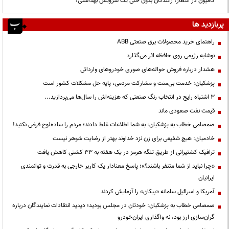
کامیون در انتظار، رانندگان بدون حتی یک سرویس بهداشتی!
پربازدید ها
راهنمای خرید محصولات برق صنعتی ABB
نوشابه رژیمی روی حافظه اثر می‌گذارد
هشدار درباره فروش حواله‌های صوری خودروهای وارداتی
پزشکیان: خدمت بی‌منت و مشارکت مردمی، پایه حل مشکلات کشور است
3 اشتباه رایج در انتخاب رنگ صنعتی که هزینه‌اش را سال‌ها می‌پردازید...
قیمت نفت صعودی ماند
صمصامی خطاب به پزشکیان: به شما اطلاعات غلط دادند؛ مردم را ساده‌لوح فرض نکنید!
خادمیان: هیچ شفیعی برای زن نزد خداوند بهتر از رضایت شوهر نیست
ترافیک کشتیرانی از طریق تنگه هرمز در یک هفته به ۳۳ کشتی کاهش یافت
«چرا نباید از شما متنفر باشند؟»؛ پاسخ معنادار یک کاربر خارجی به قدرت و توانمندی
ایرانیان
آمریکا و اسرائیل سامانه «پیکان» را آزمایش کردند
صمصامی خطاب به پزشکیان: خودتان در مجلس بودید؛ دیدید انتقادات نمایندگان درباره
گران‌سازی ارز بود، نه واگذاری ایران‌خودرو