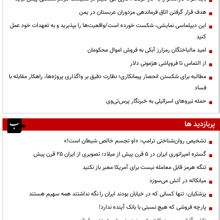
هدف قرار گرفتن اتاق‌ فرماندهی مزدوران عربستان در یمن
این دیپلماسی نمایشی، شکست خورده است/واقعیت‌ها را بپذیرید و به تعهدات خود عمل
کنید
امید مالباختگان رمزارز آبکی به فروش اموال محکومان
از التماس تا فروپاشی هژمونی دلار
مطالبه برای شکستن انحصار پیمانکاری؛ نظارت دقیق بر واگذاری پروژه‌ها، راهکار مقابله با
فساد
حمله نیروهای اسرائیلی به خبرنگار پرس‌تی‌وی
پربازدید ها
تشخیص روان‌شناختی ترامپ: «او تجسم خالص شیطان است!»
گستره امپراتوری ایران در ۵ قرن پیش از میلاد؛ تصویری از ایران ۲۵ قرن پیش
تنگه هرمز قابل معامله نیست برای آمریکا معبر باز نکنید
میانکاله در آتش می‌سوزد
پزشکیان: تنها کسانی که در خیابان بودند ایران را نگه نداشتند همه سهیم هستند
پارچه فروشی که هیچ نسبتی با بانک آینده ندارد!