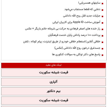
سایتهای همسریابی!
دعايي كه قطعا مستجاب مي‌شود
جزئیات جدید قتل روح الله داداشی
آموزش ساخت Apple ID برای کاربران ایرانی
راز خنده های اصغر فرهادی به حرکت بی شرمانه خانم بازیگر + عکس
پرداخت ۱۰۰ درصد پاداش پایان خدمت فرهنگیان
خلافی آنلاین/استعلام خلافی خودرو از طریق اینترنت، پیام کوتاه ، تلفن
جسدغرق درخون روح الله داداشی (عکس)
پاسخ های دکتر توکلی به سوالات کنکوری ها
لینک های مفید
قیمت شیشه سکوریت
آلپاری
بیم دتکتور
قیمت شیشه سکوریت