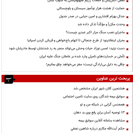
نقض آتش‌بس و حملات رژیم صهیونیستی به جنوب لبنان
حمایت از هشت هزار نوآموز سیستان و بلوچستانی
جدال بهرام افشاری و امین حیایی در صدر جدول
وحدت مکرّراً و مؤکّداً تذکر داده شد
ماجرای نصب سنگ مزار اکبر عبدی چیست؟
بحران اینفانتینو؛ از طرح جنجالی تا اتهام باج‌خواهی و قربانی کردن اسپانیا
دست نزنید؛ لمس نوزاد حیات وحش می‌تواند منجر به رد شدنشان توسط مادرشان شود
تأملی بر خسارت‌های نامرئی وارد شده بر عاملان جنگ علیه ایران
چاقی به دلیل بی‌ارادگی نیست؛ مغز می‌خواهد چاق بمانیم!
پربحث ترین عناوین
هشتمین کلان شهر ایران مشخص شد
سوابق بیمه شدگان روی سایت تامین اجتماعی
همجنس گرایی در شبکه من و تو
13 توصیه آسان برای رفع بوی بد دهان
مشاهده سامانه آنلاين سوابق بیمه
حكم آيت‌الله مكارم درباره شاهين نجفي