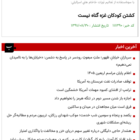
با سوءاستفاده از تعاليم تورات خاخام هاي اسرائيلي:
كشتن كودكان غزه گناه نيست
کد خبر: ۱۱۱۳۹۰ تاریخ انتشار : ۱۳۹۱/۰۸/۳۰
آخرین اخبار
سربازانِ خیابانِ ظهور؛ ملتِ مبعوثِ رودسر در پاسخ به دشمن: «خیابان‌ها را به ناامیدان
نمی‌دهیم»
اعلام پایان مراسم اربعین ۱۴۰۵
توقف صادرات نفت عربستان به آمریکا
ترامپ از افشای کمبود مهمات آمریکا خشمگین است
اجازه باز شدن مسیر دوم در تنگه هرمز را نخواهیم داد
فرق است میان مجاهدان در میدان و ساکتین
یکصد و پنجاه و سومین شب خدمت؛ موکب شهدای رزکان، تریبون مردم و مطالبه‌گر حل
ریشه‌ای مشکلات شهری
هشدار حاجی دلیگانی درباره تغییر سهم دریای خزر و مخالفت با واگذاری امتیاز
باید افراد کارآمدتر را به کار گرفت/ کاری می کنیم در معیشت مردم مشکلی پیش نیاید