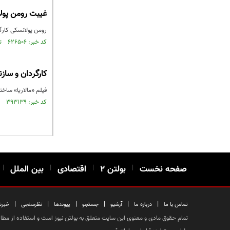
غیبت رومن پول
رومن پولانسکی کارگ
کد خبر: ۶۲۶۵۰۶ تاریخ انتشار : ۱۳۹۸/۰۶/۰۹
کارگردان و سازن
فیلم «مالاریا» ساخت
کد خبر: ۳۹۳۱۳۹ تاریخ انتشار : ۱۳۹۵/۰۶/۲۰
صفحه نخست
|
بولتن ۲
|
اقتصادی
|
بین الملل
|
|
|
|
|
|
|
تماس با ما
درباره ما
آرشیو
جستجو
پیوندها
نظرسنجی
خبرن
تمام حقوق مادی و معنوی این سایت متعلق به بولتن نیوز است و استفاده از مطالب