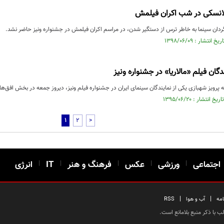
انسکی در شب اکران فیلمش
ردان سینما به خاطر ترس از دستگیر شدن، در مراسم اکران فیلمش در جشنواره ونیز حاضر نشد.
دگان فیلم «مالاریا» در جشنواره ونیز
ه پرویز شهبازی یکی از نمایندگان سینمای ایران در جشنواره فیلم ونیز، دیروز جمعه در بخش افق‌ه
1
2
>
اجتماعی
|
ورزشی
|
عکس
|
فرهنگ و هنر
|
IT
|
انرژی
|
|
امه
آب و هوا
RSS
 با ذکر منبع بلامانع است.