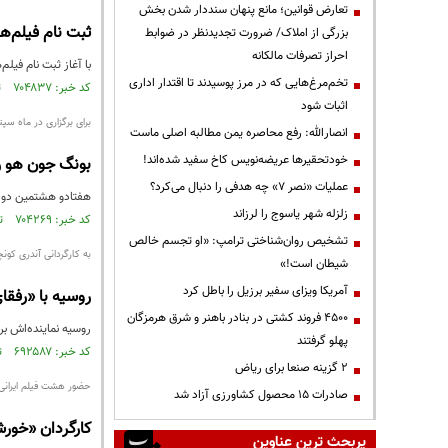
تعارض قوانین؛ مانع پنهان سنددار شدن بخش
ثبت نام فیلم‌ها برای
بزرگی از املاک/ ضرورت تجدیدنظر در ضوابط
احراز تصرفات مالکانه
با آغاز ثبت نام فیل
تخم‌مرغ‌هایی که در مرز پوسیدند تا اقتدار اداری
کد خبر: ۷۰۴۸۳۷ تاریخ انتشار : ۱۳۹۹/۱۰/۳۰
اثبات شود
برای برگزاری در ماه سپتا
انصارالله: رفع محاصره یمن مطالبه اصلی ماست
خودتحقیرها عریضه‌نویس کاخ سفید شده‌اند!
بونگ جون هو رییس
عملیات «نصر ۷» چه هدفی را دنبال می‌کرد؟
هفتادو هشتمین دوره 
زلزله شهر یاسوج را لرزاند
کد خبر: ۷۰۴۲۶۹ تاریخ انتشار : ۱۳۹۹/۱۰/۲۷
تشخیص روان‌شناختی ترامپ: «او تجسم خالص
به کارگردانی آندری کون
شیطان است!»
آمریکا ویزای سفیر برزیل را باطل کرد
روسیه با «رفقای عزی
۴۵۰۰ فروند کشتی در بنادر باهنر و شرق هرمزگان
روسیه نماینده‌اش برای اسکار ۲۰۲۱ را انتخاب کرد و فیلم «رفقای عزیز!» آندری 
پهلو گرفتند
کد خبر: ۶۹۲۵۸۷ تاریخ انتشار : ۱۳۹۹/۰۸/۲۴
۲ گزینه صنعا برای ریاض
حضور هشت فیلم ایرانی 
صادرات ۱۵ محصول کشاورزی آزاد شد
کارگردان «خورش
پربحث ترین عناوین