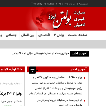
پنجشنبه ۱۵ مرداد ۱۴۰۵
|
Thursday , 06 August 2026
صفحه نخست
بولتن ۲
اقتصادی
بین الملل
اجتماعی
ور
آخرین اخبار
دو تروریست در عملیات نیروهای عراقی در «الانبار» دستگیر شدند
جشنواره فیلم و
آخرین اخبار
وزارت اطلاعات: شناسایی و دستگیری ۲۱ نفر از
مزدوران مرتبط با سازمان جاسوسی و تروریستی
دو جایزه برای سینمای ایر
رژیم صهیونیستی و بازداشت ۴ نفر از اعضای
ونیز ۲۰۲۲ برندگانش را شناخت
باندهای مسلح شرارت و اغتشاش در استان کرمان
دو تروریست در عملیات نیروهای عراقی در
هفتادو نهمین دوره ج
«الانبار» دستگیر شدند