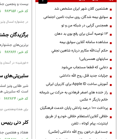
بیست و پنجمین جشنواره بین المللی فیل
هشتمین کلان شهر ایران مشخص شد
کد خبر: ۶۸۳۱۵۶ تاریخ انتشار : ۱۳۹۹/۰۶/۲۵
سوابق بیمه شدگان روی سایت تامین اجتماعی
در جشنواره امسال ونیز
همجنس گرایی در شبکه من و تو
13 توصیه آسان برای رفع بوی بد دهان
برگزیدگان جشنواره فیلم
مشاهده سامانه آنلاين سوابق بیمه
برترین‌های جشنواره فیلم ونیز ۲۰۲۰ با درخشش فیلم‌های 
حكم آيت‌الله مكارم درباره شاهين نجفي
کد خبر: ۶۸۲۸۶۶ تاریخ انتشار : ۱۳۹۹/۰۶/۲۳
سایتهای همسریابی!
«خورشید» در آسمان ون
دعايي كه قطعا مستجاب مي‌شود
سلبریتی‌های سی
جزئیات جدید قتل روح الله داداشی
آموزش ساخت Apple ID برای کاربران ایرانی
شیر طلایی ونیز امشب
است که سلبریتی های
راز خنده های اصغر فرهادی به حرکت بی شرمانه
کد خبر: ۶۸۲۸۲۴ تاریخ انتشار : ۱۳۹۹/۰۶/۲۲
خانم بازیگر + عکس
پرداخت ۱۰۰ درصد پاداش پایان خدمت فرهنگیان
برای هفتادوهفتمین دوره
خلافی آنلاین/استعلام خلافی خودرو از طریق
کلر دنی رییس 
اینترنت، پیام کوتاه ، تلفن
جسدغرق درخون روح الله داداشی (عکس)
هفتاد و هفتمین جشن