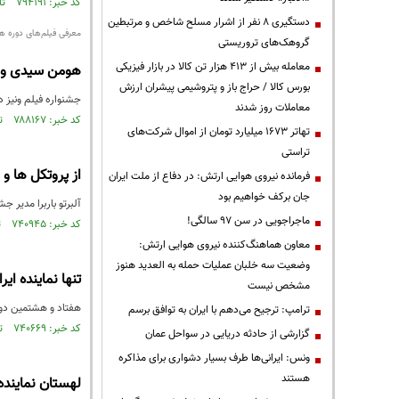
کد خبر: ۷۹۴۱۹۱ تاریخ انتشار : ۱۴۰۱/۰۶/۲۰
دستگیری ۸ نفر از اشرار مسلح شاخص و مرتبطین
معرفی فیلم‌های دوره هف
گروهک‌های تروریستی
معامله بیش از ۴۱۳ هزار تن کالا در بازار فیزیکی
هومن سیدی و وح
بورس کالا / حراج باز و پتروشیمی پیشران ارزش
جشنواره فیلم ونیز د
معاملات روز شدند
کد خبر: ۷۸۸۱۶۷ تاریخ انتشار : ۱۴۰۱/۰۵/۰۴
تهاتر ۱۶۷۳ میلیارد تومان از اموال شرکت‌های
تراستی
از پروتکل ها و
فرمانده نیروی هوایی ارتش: در دفاع از ملت ایران
جان برکف خواهیم بود
آلبرتو باربرا مدیر 
ماجراجویی در سن ۹۷ سالگی!
کد خبر: ۷۴۰۹۴۵ تاریخ انتشار : ۱۴۰۰/۰۶/۱۵
معاون هماهنگ‌کننده نیروی هوایی ارتش:
وضعیت سه خلبان عملیات حمله به العدید هنوز
تنها نماینده ایران در 
مشخص نیست
هفتاد و هشتمین دوره 
ترامپ: ترجیح می‌دهم با ایران به توافق برسم
کد خبر: ۷۴۰۶۶۹ تاریخ انتشار : ۱۴۰۰/۰۶/۱۴
گزارشی از حادثه دریایی در سواحل عمان
ونس: ایرانی‌ها طرف بسیار دشواری برای مذاکره
هستند
لهستان نماینده خود را