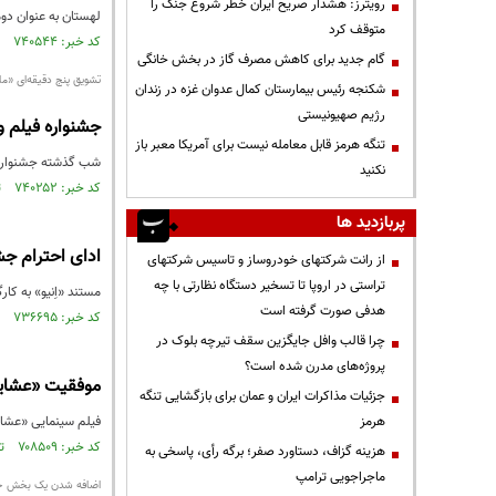
رویترز: هشدار صریح ایران خطر شروع جنگ را
لهستان به عنوان دوم
متوقف کرد
کد خبر: ۷۴۰۵۴۴ تاریخ انتشار : ۱۴۰۰/۰۶/۱۳
گام جدید برای کاهش مصرف گاز در بخش خانگی
تشویق پنج دقیقه‌ای «ما
شکنجه رئیس بیمارستان کمال عدوان غزه در زندان
رژیم صهیونیستی
جشنواره فیلم ون
تنگه هرمز قابل معامله نیست برای آمریکا معبر باز
شب گذشته جشنواره فی
نکنید
کد خبر: ۷۴۰۲۵۲ تاریخ انتشار : ۱۴۰۰/۰۶/۱۱
پربازدید ها
ادای احترام جشن
از رانت‌ شرکتهای خودروساز و تاسیس شرکتهای
تراستی در اروپا تا تسخیر دستگاه نظارتی با چه
مستند «اِنیو» به کارگردا
هدفی صورت گرفته است
کد خبر: ۷۳۶۶۹۵ تاریخ انتشار : ۱۴۰۰/۰۵/۲۰
چرا قالب وافل جایگزین سقف تیرچه بلوک در
پروژه‌های مدرن شده است؟
موفقیت «عشایر»
جزئیات مذاکرات ایران و عمان برای بازگشایی تنگه
هرمز
فیلم سینمایی «عشایر
کد خبر: ۷۰۸۵۰۹ تاریخ انتشار : ۱۳۹۹/۱۱/۲۰
هزینه گزاف، دستاورد صفر؛ برگه رأی، پاسخی به
ماجراجویی ترامپ
اضافه شدن یک بخش ج