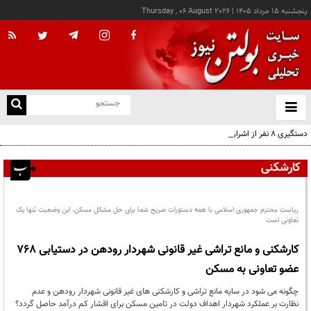
پنجشنبه ۱۵ مرداد ۱۴۰۵
|
Thursday , 06 August 2026
از
و
ته
دستگیری ۸ نفر از اشرار مسلح شاخص و مرتبطین گروهک‌های تروریستی
ن
نو
کارشکنی
ریاست محترم جمهوری اسلامی با همه دستورات صریح شما برای حل مشکل مسکن، این وضعیت تنها یک
تعاونی است
کارشکنی و مانع تراشی غیر قانونی شهردار رودهن در دستیابی 768
عضو تعاونی به مسکن
چگونه می شود در سایه مانع تراشی و کارشکنی های غیر قانونی شهردار رودهن و عدم
نظارت بر عملکرد شهردار اهداف دولت در تامین مسکن برای اقشار کم درآمد حاصل گردد؟