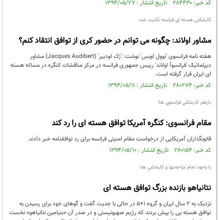
کد خبر: ۲۸۴۴۳۰ تاریخ انتشار : ۱۳۹۴/۰۵/۲۷
کارشکنی هسته ای فرانسه تکذیب شد؛
مشاور اولاند: چگونه می توانم در حضور کری از توافق انتقاد کنم؟
هفته نامه فرانسوی 'نوول اوبس' نوشت: 'ژک اودیبر' (Jacques Audibert) مشاور
دیپلماتیک 'فرانسوآ اولاند' رییس جمهوری فرانسه در مرکز مناقشات کنگره در مساله هسته
ای ایران قرار گرفته است.
کد خبر: ۲۸۰۲۷۴ تاریخ انتشار : ۱۳۹۴/۰۵/۱۱
بازهم کارشکنی فرانسوی ها؛
مقام فرانسوی: کنگره آمریکا توافق هسته ای را رد کند
قانونگذاران آمریکایی از درخواست مقام امنیتی فرانسه برای رد توافقنامه خبر دادند.
کد خبر: ۲۸۰۱۵۴ تاریخ انتشار : ۱۳۹۴/۰۵/۱۰
با وجود تمام مزاحمتها و کارشکنی ها؛
نتانیاهو بازنده بزرگ توافق هسته ای
نزدیک به 2 سال ایران و گروه 1+5 در حالی با جدیت گفت و گوهای خود برای رسیدن به
توافق هسته یی را پیش بردند که رژیم صهیونیستی و در صدر آن «بنیامین نتانیاهو» نخست