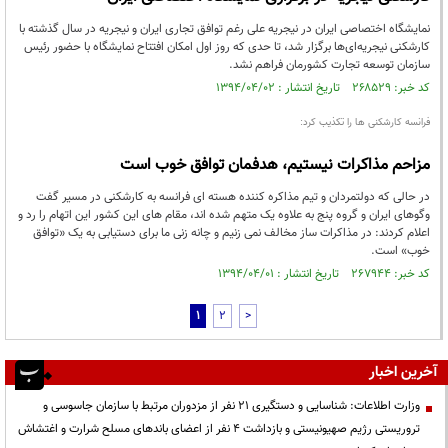
نمایشگاه اختصاصی ایران در نیجریه علی رغم توافق تجاری ایران و نیجریه در سال گذشته با
کارشکنی‌ نیجریه‌ای‌ها برگزار شد، تا حدی که روز اول امکان افتتاح نمایشگاه با حضور رئیس
سازمان توسعه تجارت کشورمان فراهم نشد.
کد خبر: ۲۶۸۵۲۹ تاریخ انتشار : ۱۳۹۴/۰۴/۰۲
فرانسه کارشکنی ها را تکذیب کرد:
مزاحم مذاکرات نیستیم، هدفمان توافق خوب است
در حالی که دولتمردان و تیم مذاکره کننده هسته ای فرانسه به کارشکنی در مسیر گفت
وگوهای ایران و گروه پنج به علاوه یک متهم شده اند، مقام های این کشور این اتهام را رد و
اعلام کردند: در مذاکرات ساز مخالف نمی زنیم و چانه زنی ما برای دستیابی به یک «توافق
خوب» است.
کد خبر: ۲۶۷۹۴۴ تاریخ انتشار : ۱۳۹۴/۰۴/۰۱
1
2
>
آخرین اخبار
وزارت اطلاعات: شناسایی و دستگیری ۲۱ نفر از مزدوران مرتبط با سازمان جاسوسی و
تروریستی رژیم صهیونیستی و بازداشت ۴ نفر از اعضای باندهای مسلح شرارت و اغتشاش