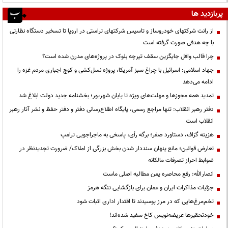
پربازدید ها
از رانت‌ شرکتهای خودروساز و تاسیس شرکتهای تراستی در اروپا تا تسخیر دستگاه نظارتی
با چه هدفی صورت گرفته است
چرا قالب وافل جایگزین سقف تیرچه بلوک در پروژه‌های مدرن شده است؟
جهاد اسلامی: اسرائیل با چراغ سبز آمریکا، پروژه نسل‌کشی و کوچ اجباری مردم غزه را
ادامه می‌دهد
تمدید همه مجوزها و مهلت‌های ویژه تا پایان شهریور؛ بخشنامه جدید دولت ابلاغ شد
دفتر رهبر انقلاب: تنها مراجع رسمی، پایگاه اطلاع‌رسانی دفتر و دفتر حفظ و نشر آثار رهبر
انقلاب است
هزینه گزاف، دستاورد صفر؛ برگه رأی، پاسخی به ماجراجویی ترامپ
تعارض قوانین؛ مانع پنهان سنددار شدن بخش بزرگی از املاک/ ضرورت تجدیدنظر در
ضوابط احراز تصرفات مالکانه
انصارالله: رفع محاصره یمن مطالبه اصلی ماست
جزئیات مذاکرات ایران و عمان برای بازگشایی تنگه هرمز
تخم‌مرغ‌هایی که در مرز پوسیدند تا اقتدار اداری اثبات شود
خودتحقیرها عریضه‌نویس کاخ سفید شده‌اند!