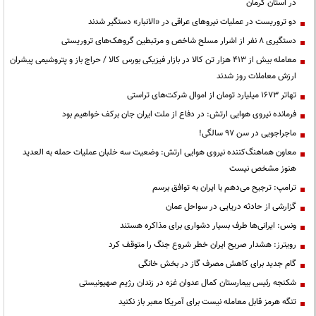
در استان کرمان
دو تروریست در عملیات نیروهای عراقی در «الانبار» دستگیر شدند
دستگیری ۸ نفر از اشرار مسلح شاخص و مرتبطین گروهک‌های تروریستی
معامله بیش از ۴۱۳ هزار تن کالا در بازار فیزیکی بورس کالا / حراج باز و پتروشیمی پیشران
ارزش معاملات روز شدند
تهاتر ۱۶۷۳ میلیارد تومان از اموال شرکت‌های تراستی
فرمانده نیروی هوایی ارتش: در دفاع از ملت ایران جان برکف خواهیم بود
ماجراجویی در سن ۹۷ سالگی!
معاون هماهنگ‌کننده نیروی هوایی ارتش: وضعیت سه خلبان عملیات حمله به العدید
هنوز مشخص نیست
ترامپ: ترجیح می‌دهم با ایران به توافق برسم
گزارشی از حادثه دریایی در سواحل عمان
ونس: ایرانی‌ها طرف بسیار دشواری برای مذاکره هستند
رویترز: هشدار صریح ایران خطر شروع جنگ را متوقف کرد
گام جدید برای کاهش مصرف گاز در بخش خانگی
شکنجه رئیس بیمارستان کمال عدوان غزه در زندان رژیم صهیونیستی
تنگه هرمز قابل معامله نیست برای آمریکا معبر باز نکنید