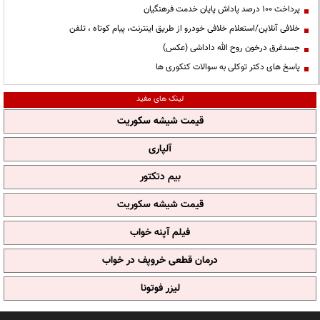
پرداخت ۱۰۰ درصد پاداش پایان خدمت فرهنگیان
خلافی آنلاین/استعلام خلافی خودرو از طریق اینترنت، پیام کوتاه ، تلفن
جسدغرق درخون روح الله داداشی (عکس)
پاسخ های دکتر توکلی به سوالات کنکوری ها
لینک های مفید
قیمت شیشه سکوریت
آلپاری
بیم دتکتور
قیمت شیشه سکوریت
فیلم آپنه خواب
درمان قطعی خروپف در خواب
لیزر فوتونا