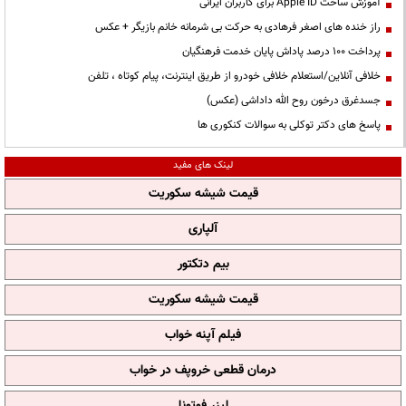
آموزش ساخت Apple ID برای کاربران ایرانی
راز خنده های اصغر فرهادی به حرکت بی شرمانه خانم بازیگر + عکس
پرداخت ۱۰۰ درصد پاداش پایان خدمت فرهنگیان
خلافی آنلاین/استعلام خلافی خودرو از طریق اینترنت، پیام کوتاه ، تلفن
جسدغرق درخون روح الله داداشی (عکس)
پاسخ های دکتر توکلی به سوالات کنکوری ها
لینک های مفید
قیمت شیشه سکوریت
آلپاری
بیم دتکتور
قیمت شیشه سکوریت
فیلم آپنه خواب
درمان قطعی خروپف در خواب