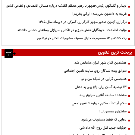
دیدار و گفتگوی رئیس‌جمهور با رهبر معظم انقلاب درباره مسائل اقتصادی و نظامی کشور
غریبه به دادمون نمی‌رسه؛ ایرانی بخریم!
برگزاری آزمون صدور مجوز کارگزاری گمرکی در دی‌ماه سال ۱۴۰۵
وزارت اطلاعات: خبرنگاران نقش بارزی در ناکامی سربازان رسانه‌ای دشمن داشتند
یک کشته و ۱۲ مسموم به دنبال مصرف مشروبات الکلی در نیشابور
پربحث ترین عناوین
هشتمین کلان شهر ایران مشخص شد
سوابق بیمه شدگان روی سایت تامین اجتماعی
همجنس گرایی در شبکه من و تو
13 توصیه آسان برای رفع بوی بد دهان
مشاهده سامانه آنلاين سوابق بیمه
حكم آيت‌الله مكارم درباره شاهين نجفي
سایتهای همسریابی!
دعايي كه قطعا مستجاب مي‌شود
جزئیات جدید قتل روح الله داداشی