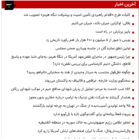
آخرین اخبار
کلیات طرح «اقدام راهبردی تأمین امنیت و پیشرفت تنگه هرمز» تصویب شد
بقائی: اوکراین جبران نکند، جبران می‌کنیم
پاییز پربارش در راه است
بورس با عبور از ۵ میلیون و ۶۰۰ هزار باز هم رکورد تاریخی زد
اولین نطق نمایندگان در جلسه وبیناری صحن مجلس
چرا رئیس‌جمهور در ماجرای نقض‌عهد آمریکا در تنگهٔ هرمز، به‌جای «نبذ عهد» و پاسخ
قاطع، دلتنگیِ «تیم کارشناسی برای بررسی نقض» دارد؟
چگونه نقل‌قول منتسب به سردار وحیدی از هند به سخنرانی نتانیاهو رسید؟
سخنگوی وزارت خارجه: عراقچی و قالیباف به پاکستان می‌روند
۱۵۶ شب خدمت به مردم؛ تجلیل از پدران شهدای مدافع حرم در موکب شهدای رزکان
هشدار گرینلند به شرکت نفتی نزدیک به ترامپ درباره حفاری بدون مجوز
95 واحد تولیدی آسیب‌دیده از جنگ در تهران به چرخه تولید بازگشتند
بیروت فعلاً برنامه‌ای برای گفت‌وگوی تازه با تل‌آویو ندارد
تجاوز نظامی رژیم صهیونیستی به خاک سوریه در منطقه القنیطره
وال‌استریت‌ژرونال: جنگ با ایران ضعف‌های ارتش آمریکا را رو کرد