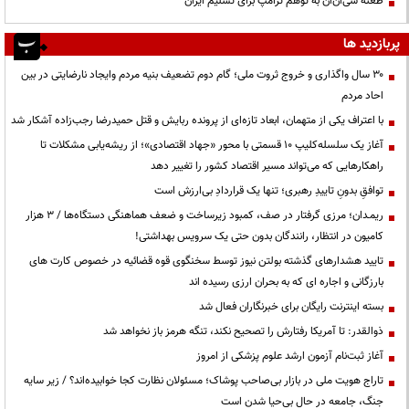
طعنه سی‌ان‌ان به توهم ترامپ برای تسلیم ایران
پربازدید ها
۳۰ سال واگذاری و خروج ثروت ملی؛ گام دوم تضعیف بنیه مردم وایجاد نارضایتی در بین
احاد مردم
با اعتراف یکی از متهمان، ابعاد تازه‌ای از پرونده ربایش و قتل حمیدرضا رجب‌زاده آشکار شد
آغاز یک سلسله‌کلیپ ۱۰ قسمتی با محور «جهاد اقتصادی»؛ از ریشه‌یابی مشکلات تا
راهکارهایی که می‌تواند مسیر اقتصاد کشور را تغییر دهد
توافقِ بدونِ تاییدِ رهبری؛ تنها یک قراردادِ بی‌ارزش است
ریمـدان؛ مرزی گرفتار در صف، کمبود زیرساخت و ضعف هماهنگی دستگاه‌ها / ۳ هزار
کامیون در انتظار، رانندگان بدون حتی یک سرویس بهداشتی!
تایید هشدارهای گذشته بولتن نیوز توسط سخنگوی قوه قضائیه در خصوص کارت های
بارزگانی و اجاره ای که به بحران ارزی رسیده اند
بسته اینترنت رایگان برای خبرنگاران فعال شد
ذوالقدر: تا آمریکا رفتارش را تصحیح نکند، تنگه هرمز باز نخواهد شد
آغاز ثبت‌نام آزمون ارشد علوم پزشکی از امروز
تاراج هویت ملی در بازار بی‌صاحب پوشاک؛ مسئولان نظارت کجا خوابیده‌اند؟ / زیر سایه
جنگ، جامعه در حال بی‌حیا شدن است