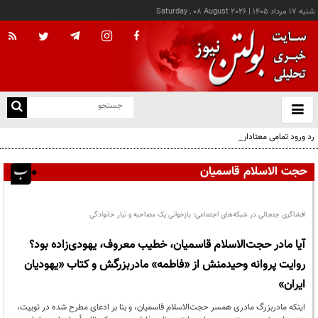
شنبه ۱۷ مرداد ۱۴۰۵
|
Saturday , 08 August 2026
از
و
ته
رد ورود تمامی معتادان به اتاق‌های مدیریت مصرف؛ شرایط خاص پذیرش
ن
نو
حجت الاسلام قاسمیان
افشاگری جنجالی در شبکه‌های اجتماعی؛ بازخوانی یک مصاحبه و تبار خانوادگی
آیا مادر حجت‌الاسلام قاسمیان، خطیب معروف، یهودی‌زاده بود؟
روایت پروانه وحیدمنش از «فاطمه» مادربزرگش و کتاب «یهودیان
ایران»
اینکه مادربزرگ مادری همسر حجت‌الاسلام قاسمیان، و بنا بر ادعای مطرح شده در توییت،