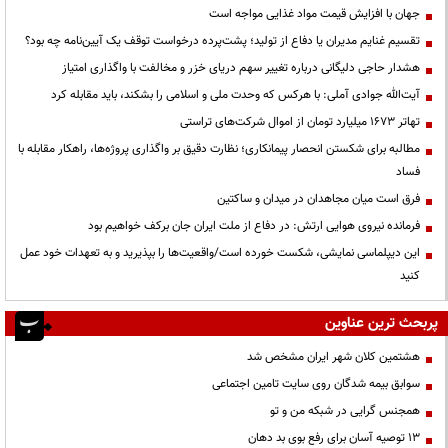
جهان با افزایش قیمت مواد غذایی مواجه است
تقسیم غنایم مدیران یا دفاع از تولید؛ پشت‌پرده درخواست توقف یک آیین‌نامه چه بود؟
هشدار حاجی دلیگانی درباره تغییر سهم دریای خزر و مخالفت با واگذاری امتیاز
آیت‌الله جوادی آملی: با هرکس که وحدت ملی و اسلامی را بشکند، باید مقابله کرد
تهاتر ۱۶۷۳ میلیارد تومان از اموال شرکت‌های تراستی
مطالبه برای شکستن انحصار پیمانکاری؛ نظارت دقیق بر واگذاری پروژه‌ها، راهکار مقابله با
فساد
فرق است میان مجاهدان در میدان و ساکتین
فرمانده نیروی هوایی ارتش: در دفاع از ملت ایران جان برکف خواهیم بود
این دیپلماسی نمایشی، شکست خورده است/واقعیت‌ها را بپذیرید و به تعهدات خود عمل
کنید
پربحث ترین عناوین
هشتمین کلان شهر ایران مشخص شد
سوابق بیمه شدگان روی سایت تامین اجتماعی
همجنس گرایی در شبکه من و تو
13 توصیه آسان برای رفع بوی بد دهان