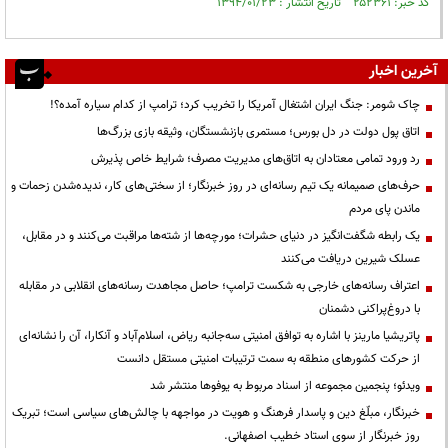
کد خبر: ۲۵۲۳۶۱ تاریخ انتشار : ۱۳۹۴/۰۱/۲۳
آخرین اخبار
چاک شومر: جنگ ایران اشتغال آمریکا را تخریب کرد؛ ترامپ از کدام سیاره آمده؟!
اتاق پول دولت در دل بورس؛ مستمری بازنشستگان، وثیقه بازی بزرگ‌ها
رد ورود تمامی معتادان به اتاق‌های مدیریت مصرف؛ شرایط خاص پذیرش
حرف‌های صمیمانه یک تیم رسانه‌ای در روز خبرنگار؛ از سختی‌های کار، ندیده‌شدن زحمات و
ماندن پای مردم
یک رابطه شگفت‌انگیز در دنیای حشرات؛ مورچه‌ها از شته‌ها مراقبت می‌کنند و در مقابل،
عسلک شیرین دریافت می‌کنند
اعتراف رسانه‌های خارجی به شکست ترامپ؛ حاصل مجاهدت رسانه‌های انقلابی در مقابله
با دروغ‌پراکنی دشمنان
پاتریشیا مارینز با اشاره به توافق امنیتی سه‌جانبه ریاض، اسلام‌آباد و آنکارا، آن را نشانه‌ای
از حرکت کشورهای منطقه به سمت ترتیبات امنیتی مستقل دانست
ویدئو؛ پنجمین مجموعه از اسناد مربوط به یوفوها منتشر شد
خبرنگار، مبلّغ دین و پاسدار فرهنگ و هویت در مواجهه با چالش‌های سیاسی است؛ تبریک
روز خبرنگار از سوی استاد خطیب اصفهانی.