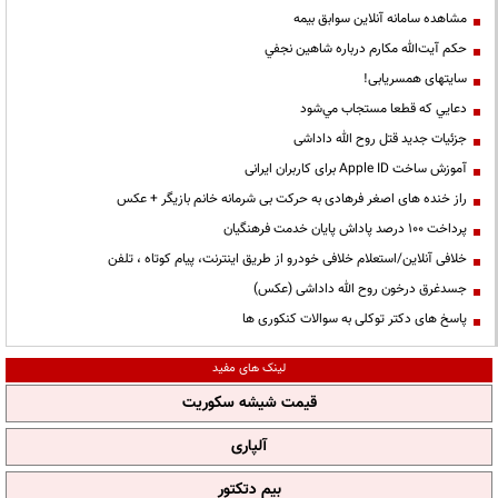
مشاهده سامانه آنلاين سوابق بیمه
حكم آيت‌الله مكارم درباره شاهين نجفي
سایتهای همسریابی!
دعايي كه قطعا مستجاب مي‌شود
جزئیات جدید قتل روح الله داداشی
آموزش ساخت Apple ID برای کاربران ایرانی
راز خنده های اصغر فرهادی به حرکت بی شرمانه خانم بازیگر + عکس
پرداخت ۱۰۰ درصد پاداش پایان خدمت فرهنگیان
خلافی آنلاین/استعلام خلافی خودرو از طریق اینترنت، پیام کوتاه ، تلفن
جسدغرق درخون روح الله داداشی (عکس)
پاسخ های دکتر توکلی به سوالات کنکوری ها
لینک های مفید
قیمت شیشه سکوریت
آلپاری
بیم دتکتور