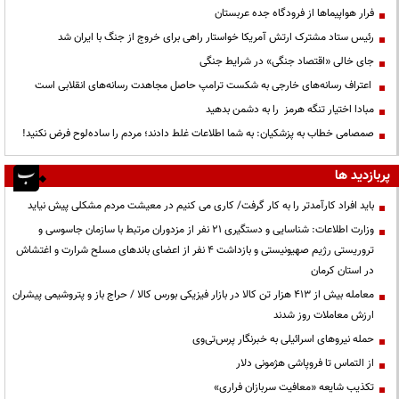
فرار هواپیماها از فرودگاه جده عربستان
رئیس ستاد مشترک ارتش آمریکا خواستار راهی برای خروج از جنگ با ایران شد
جای خالی «اقتصاد جنگی» در شرایط جنگی
اعتراف رسانه‌های خارجی به شکست ترامپ حاصل مجاهدت رسانه‌های انقلابی است
مبادا اختیار تنگه هرمز را به دشمن بدهید
صمصامی خطاب به پزشکیان: به شما اطلاعات غلط دادند؛ مردم را ساده‌لوح فرض نکنید!
پربازدید ها
باید افراد کارآمدتر را به کار گرفت/ کاری می کنیم در معیشت مردم مشکلی پیش نیاید
وزارت اطلاعات: شناسایی و دستگیری ۲۱ نفر از مزدوران مرتبط با سازمان جاسوسی و
تروریستی رژیم صهیونیستی و بازداشت ۴ نفر از اعضای باندهای مسلح شرارت و اغتشاش
در استان کرمان
معامله بیش از ۴۱۳ هزار تن کالا در بازار فیزیکی بورس کالا / حراج باز و پتروشیمی پیشران
ارزش معاملات روز شدند
حمله نیروهای اسرائیلی به خبرنگار پرس‌تی‌وی
از التماس تا فروپاشی هژمونی دلار
تکذیب شایعه «معافیت سربازان فراری»