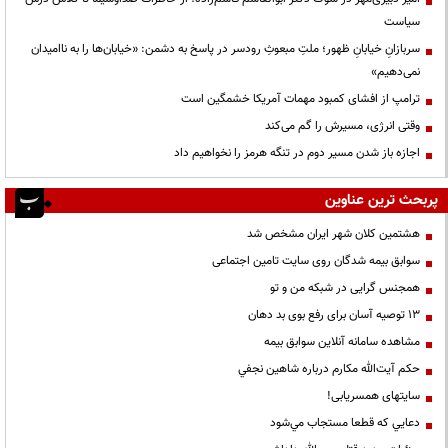
سیاست
سربازانِ خیابانِ ظهور؛ ملتِ مبعوثِ رودسر در پاسخ به دشمن: «خیابان‌ها را به ناامیدان
نمی‌دهیم»
ترامپ از افشای کمبود مهمات آمریکا خشمگین است
وقتی انرژی، مسیرش را گم می‌کند
اجازه باز شدن مسیر دوم در تنگه هرمز را نخواهیم داد
پربحث ترین عناوین
هشتمین کلان شهر ایران مشخص شد
سوابق بیمه شدگان روی سایت تامین اجتماعی
همجنس گرایی در شبکه من و تو
13 توصیه آسان برای رفع بوی بد دهان
مشاهده سامانه آنلاين سوابق بیمه
حكم آيت‌الله مكارم درباره شاهين نجفي
سایتهای همسریابی!
دعايي كه قطعا مستجاب مي‌شود