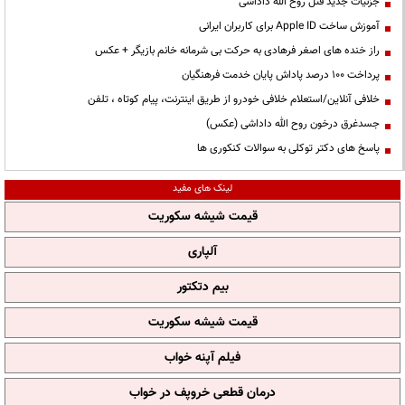
جزئیات جدید قتل روح الله داداشی
آموزش ساخت Apple ID برای کاربران ایرانی
راز خنده های اصغر فرهادی به حرکت بی شرمانه خانم بازیگر + عکس
پرداخت ۱۰۰ درصد پاداش پایان خدمت فرهنگیان
خلافی آنلاین/استعلام خلافی خودرو از طریق اینترنت، پیام کوتاه ، تلفن
جسدغرق درخون روح الله داداشی (عکس)
پاسخ های دکتر توکلی به سوالات کنکوری ها
لینک های مفید
قیمت شیشه سکوریت
آلپاری
بیم دتکتور
قیمت شیشه سکوریت
فیلم آپنه خواب
درمان قطعی خروپف در خواب