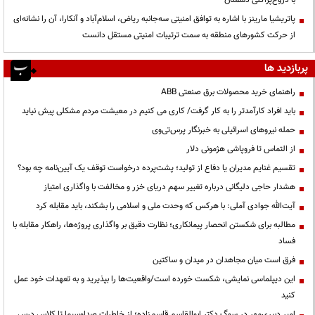
با دروغ‌پراکنی دشمنان
پاتریشیا مارینز با اشاره به توافق امنیتی سه‌جانبه ریاض، اسلام‌آباد و آنکارا، آن را نشانه‌ای
از حرکت کشورهای منطقه به سمت ترتیبات امنیتی مستقل دانست
پربازدید ها
راهنمای خرید محصولات برق صنعتی ABB
باید افراد کارآمدتر را به کار گرفت/ کاری می کنیم در معیشت مردم مشکلی پیش نیاید
حمله نیروهای اسرائیلی به خبرنگار پرس‌تی‌وی
از التماس تا فروپاشی هژمونی دلار
تقسیم غنایم مدیران یا دفاع از تولید؛ پشت‌پرده درخواست توقف یک آیین‌نامه چه بود؟
هشدار حاجی دلیگانی درباره تغییر سهم دریای خزر و مخالفت با واگذاری امتیاز
آیت‌الله جوادی آملی: با هرکس که وحدت ملی و اسلامی را بشکند، باید مقابله کرد
مطالبه برای شکستن انحصار پیمانکاری؛ نظارت دقیق بر واگذاری پروژه‌ها، راهکار مقابله با
فساد
فرق است میان مجاهدان در میدان و ساکتین
این دیپلماسی نمایشی، شکست خورده است/واقعیت‌ها را بپذیرید و به تعهدات خود عمل
کنید
امیر دبیری‌مهر در سوگ دکتر ابوالقاسم قاسم‌زاده؛ از خاطرات صداوسیما تا کلاس درس