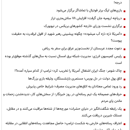
درجه!
بازی‌های لیگ برتر فوتبال با تماشاگر برگزار می‌شود
دریاچه ارومیه جان گرفت؛ افزایش ۷۸ سانتی‌متری تراز
برگزاری نشست وزرای خارجه کشورهای بریکس در نیویورک
«آمریکا ذرّه ذرّه آب میشود»؛ چگونه پیشبینی رهبر شهید از افول ابرقدرت به حقیقت
پیوست؟
دعوت مجدد عربستان از نخست‌وزیر عراق برای سفر به ریاض
رئیس کمیسیون انرژی: مدیریت شبکه برق امسال نسبت به سال‌های گذشته موفق‌تر بوده
است
چاک شومر: جنگ ایران اشتغال آمریکا را تخریب کرد؛ ترامپ از کدام سیاره آمده؟!
اتاق پول دولت در دل بورس؛ مستمری بازنشستگان، وثیقه بازی بزرگ‌ها
رد ورود تمامی معتادان به اتاق‌های مدیریت مصرف؛ شرایط خاص پذیرش
حرف‌های صمیمانه یک تیم رسانه‌ای در روز خبرنگار؛ از سختی‌های کار، ندیده‌شدن زحمات و
ماندن پای مردم
یک رابطه شگفت‌انگیز در دنیای حشرات؛ مورچه‌ها از شته‌ها مراقبت می‌کنند و در مقابل،
عسلک شیرین دریافت می‌کنند
اعتراف رسانه‌های خارجی به شکست ترامپ؛ حاصل مجاهدت رسانه‌های انقلابی در مقابله