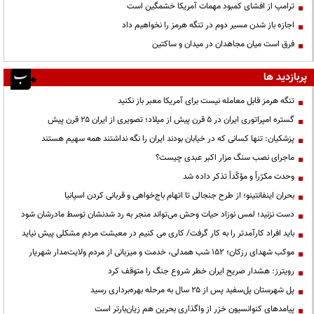
ترامپ از افشای کمبود مهمات آمریکا خشمگین است
اجازه باز شدن مسیر دوم در تنگه هرمز را نخواهیم داد
فرق است میان مجاهدان در میدان و ساکتین
پربازدید ها
تنگه هرمز قابل معامله نیست برای آمریکا معبر باز نکنید
گستره امپراتوری ایران در ۵ قرن پیش از میلاد؛ تصویری از ایران ۲۵ قرن پیش
پزشکیان: تنها کسانی که در خیابان بودند ایران را نگه نداشتند همه سهیم هستند
ماجرای نصب سنگ مزار اکبر عبدی چیست؟
وحدت مکرّراً و مؤکّداً تذکر داده شد
بحران اینفانتینو؛ از طرح جنجالی تا اتهام باج‌خواهی و قربانی کردن اسپانیا
دست نزنید؛ لمس نوزاد حیات وحش می‌تواند منجر به رد شدنشان توسط مادرشان شود
باید افراد کارآمدتر را به کار گرفت/ کاری می کنیم در معیشت مردم مشکلی پیش نیاید
موکب شهدای رزکان؛ ۱۵۲ شب همدلی، خدمت و میزبانی از مردم ولایت‌مدار شهریار
رویترز: هشدار صریح ایران خطر شروع جنگ را متوقف کرد
پل شهرستان پل‌سفید پس از ۲۵ سال به مرحله بهره‌برداری رسید
پیامدهای کنوانسیون خزر از واگذاری بحرین هم زیان‌بارتر است