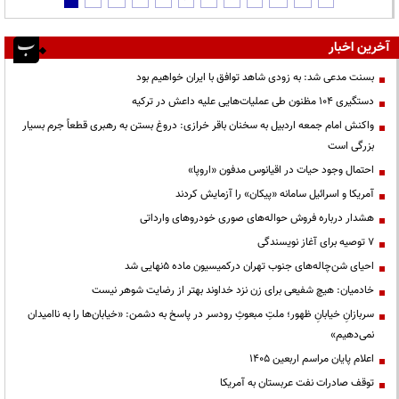
آخرین اخبار
بسنت مدعی شد: به زودی شاهد توافق با ایران خواهیم بود
دستگیری ۱۰۴ مظنون طی عملیات‌هایی علیه داعش در ترکیه
واکنش امام جمعه اردبیل به سخنان باقر خرازی: دروغ بستن به رهبری قطعاً جرم بسیار
بزرگی است
احتمال وجود حیات در اقیانوس مدفون «اروپا»
آمریکا و اسرائیل سامانه «پیکان» را آزمایش کردند
هشدار درباره فروش حواله‌های صوری خودروهای وارداتی
۷ توصیه برای آغاز نویسندگی
احیای شن‌چاله‌های جنوب تهران درکمیسیون ماده ۵نهایی شد
خادمیان: هیچ شفیعی برای زن نزد خداوند بهتر از رضایت شوهر نیست
سربازانِ خیابانِ ظهور؛ ملتِ مبعوثِ رودسر در پاسخ به دشمن: «خیابان‌ها را به ناامیدان
نمی‌دهیم»
اعلام پایان مراسم اربعین ۱۴۰۵
توقف صادرات نفت عربستان به آمریکا