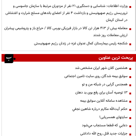
وزارت اطلاعات: شناسایی و دستگیری ۲۱ نفر از مزدوران مرتبط با سازمان جاسوسی و
تروریستی رژیم صهیونیستی و بازداشت ۴ نفر از اعضای باندهای مسلح شرارت و اغتشاش
در استان کرمان
معامله بیش از ۴۱۳ هزار تن کالا در بازار فیزیکی بورس کالا / حراج باز و پتروشیمی پیشران
ارزش معاملات روز شدند
شکنجه رئیس بیمارستان کمال عدوان غزه در زندان رژیم صهیونیستی
پربحث ترین عناوین
هشتمین کلان شهر ایران مشخص شد
سوابق بیمه شدگان روی سایت تامین اجتماعی
همجنس گرایی در شبکه من و تو
13 توصیه آسان برای رفع بوی بد دهان
مشاهده سامانه آنلاين سوابق بیمه
حكم آيت‌الله مكارم درباره شاهين نجفي
سایتهای همسریابی!
دعايي كه قطعا مستجاب مي‌شود
جزئیات جدید قتل روح الله داداشی