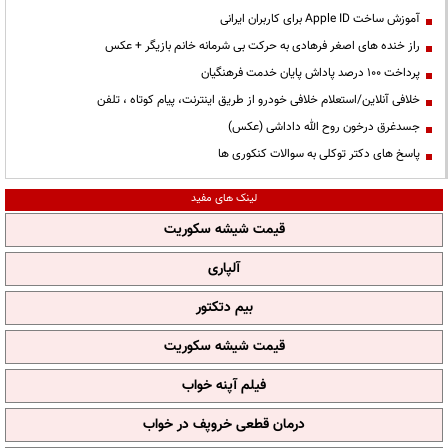
آموزش ساخت Apple ID برای کاربران ایرانی
راز خنده های اصغر فرهادی به حرکت بی شرمانه خانم بازیگر + عکس
پرداخت ۱۰۰ درصد پاداش پایان خدمت فرهنگیان
خلافی آنلاین/استعلام خلافی خودرو از طریق اینترنت، پیام کوتاه ، تلفن
جسدغرق درخون روح الله داداشی (عکس)
پاسخ های دکتر توکلی به سوالات کنکوری ها
لینک های مفید
قیمت شیشه سکوریت
آلپاری
بیم دتکتور
قیمت شیشه سکوریت
فیلم آپنه خواب
درمان قطعی خروپف در خواب