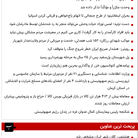
وحدت مکرّراً و مؤکّداً تذکر داده شد
بحران اینفانتینو؛ از طرح جنجالی تا اتهام باج‌خواهی و قربانی کردن اسپانیا
دست نزنید؛ لمس نوزاد حیات وحش می‌تواند منجر به رد شدنشان توسط مادرشان شود
باید افراد کارآمدتر را به کار گرفت/ کاری می کنیم در معیشت مردم مشکلی پیش نیاید
موکب شهدای رزکان؛ ۱۵۲ شب همدلی، خدمت و میزبانی از مردم ولایت‌مدار شهریار
رویترز: هشدار صریح ایران خطر شروع جنگ را متوقف کرد
پل شهرستان پل‌سفید پس از ۲۵ سال به مرحله بهره‌برداری رسید
پیامدهای کنوانسیون خزر از واگذاری بحرین هم زیان‌بارتر است
وزارت اطلاعات: شناسایی و دستگیری ۲۱ نفر از مزدوران مرتبط با سازمان جاسوسی و
تروریستی رژیم صهیونیستی و بازداشت ۴ نفر از اعضای باندهای مسلح شرارت و اغتشاش
در استان کرمان
معامله بیش از ۴۱۳ هزار تن کالا در بازار فیزیکی بورس کالا / حراج باز و پتروشیمی پیشران
ارزش معاملات روز شدند
شکنجه رئیس بیمارستان کمال عدوان غزه در زندان رژیم صهیونیستی
پربحث ترین عناوین
هشتمین کلان شهر ایران مشخص شد