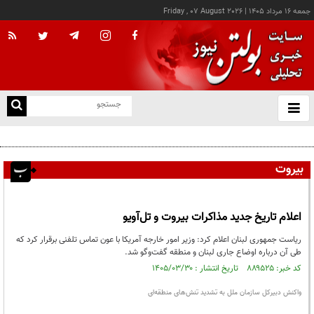
جمعه ۱۶ مرداد ۱۴۰۵
|
Friday , 07 August 2026
از
و
ته
بسنت مدعی شد: به زودی شاهد توافق با ایران خواهیم بود
ن
نو
بیروت
اعلام تاریخ جدید مذاکرات بیروت و تل‌آویو
ریاست جمهوری لبنان اعلام کرد: وزیر امور خارجه آمریکا با عون تماس تلفنی برقرار کرد که
طی آن درباره اوضاع جاری لبنان و منطقه گفت‌وگو شد.
کد خبر: ۸۸۹۵۲۵ تاریخ انتشار : ۱۴۰۵/۰۳/۳۰
واکنش دبیرکل سازمان ملل به تشدید تنش‌های منطقه‌ای