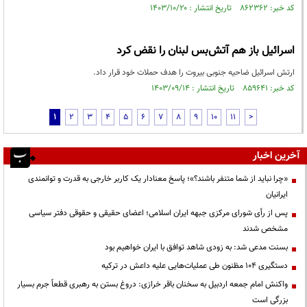
کد خبر: ۸۶۲۳۶۲ تاریخ انتشار : ۱۴۰۳/۱۰/۲۰
اسرائیل باز هم آتش‌بس لبنان را نقض کرد
ارتش اسرائیل ضاحیه جنوبی بیروت را هدف حملات خود قرار داد.
کد خبر: ۸۵۹۶۴۱ تاریخ انتشار : ۱۴۰۳/۰۹/۱۴
1
2
3
4
5
6
7
8
9
10
11
>
آخرین اخبار
«چرا نباید از شما متنفر باشند؟»؛ پاسخ معنادار یک کاربر خارجی به قدرت و توانمندی
ایرانیان
پس از رأی شورای مرکزی جبهه ایران اسلامی؛ اعضای حقیقی و حقوقی دفتر سیاسی
مشخص شدند
بسنت مدعی شد: به زودی شاهد توافق با ایران خواهیم بود
دستگیری ۱۰۴ مظنون طی عملیات‌هایی علیه داعش در ترکیه
واکنش امام جمعه اردبیل به سخنان باقر خرازی: دروغ بستن به رهبری قطعاً جرم بسیار
بزرگی است