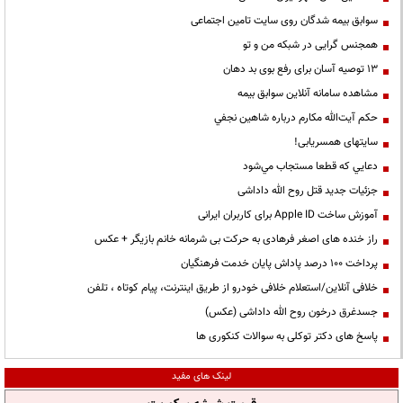
سوابق بیمه شدگان روی سایت تامین اجتماعی
همجنس گرایی در شبکه من و تو
13 توصیه آسان برای رفع بوی بد دهان
مشاهده سامانه آنلاين سوابق بیمه
حكم آيت‌الله مكارم درباره شاهين نجفي
سایتهای همسریابی!
دعايي كه قطعا مستجاب مي‌شود
جزئیات جدید قتل روح الله داداشی
آموزش ساخت Apple ID برای کاربران ایرانی
راز خنده های اصغر فرهادی به حرکت بی شرمانه خانم بازیگر + عکس
پرداخت ۱۰۰ درصد پاداش پایان خدمت فرهنگیان
خلافی آنلاین/استعلام خلافی خودرو از طریق اینترنت، پیام کوتاه ، تلفن
جسدغرق درخون روح الله داداشی (عکس)
پاسخ های دکتر توکلی به سوالات کنکوری ها
لینک های مفید