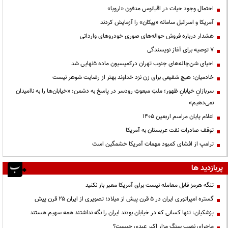
احتمال وجود حیات در اقیانوس مدفون «اروپا»
آمریکا و اسرائیل سامانه «پیکان» را آزمایش کردند
هشدار درباره فروش حواله‌های صوری خودروهای وارداتی
۷ توصیه برای آغاز نویسندگی
احیای شن‌چاله‌های جنوب تهران درکمیسیون ماده ۵نهایی شد
خادمیان: هیچ شفیعی برای زن نزد خداوند بهتر از رضایت شوهر نیست
سربازانِ خیابانِ ظهور؛ ملتِ مبعوثِ رودسر در پاسخ به دشمن: «خیابان‌ها را به ناامیدان
نمی‌دهیم»
اعلام پایان مراسم اربعین ۱۴۰۵
توقف صادرات نفت عربستان به آمریکا
ترامپ از افشای کمبود مهمات آمریکا خشمگین است
پربازدید ها
تنگه هرمز قابل معامله نیست برای آمریکا معبر باز نکنید
گستره امپراتوری ایران در ۵ قرن پیش از میلاد؛ تصویری از ایران ۲۵ قرن پیش
پزشکیان: تنها کسانی که در خیابان بودند ایران را نگه نداشتند همه سهیم هستند
ماجرای نصب سنگ مزار اکبر عبدی چیست؟