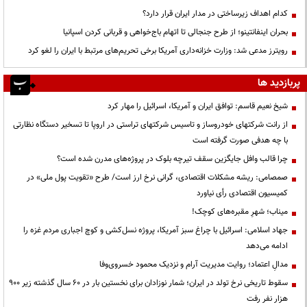
کدام اهداف زیرساختی در مدار ایران قرار دارد؟
بحران اینفانتینو؛ از طرح جنجالی تا اتهام باج‌خواهی و قربانی کردن اسپانیا
رویترز مدعی شد: وزارت خزانه‌داری آمریکا برخی تحریم‌های مرتبط با ایران را لغو کرد
پربازدید ها
شیخ نعیم قاسم: توافق ایران و آمریکا، اسرائیل را مهار کرد
از رانت‌ شرکتهای خودروساز و تاسیس شرکتهای تراستی در اروپا تا تسخیر دستگاه نظارتی
با چه هدفی صورت گرفته است
چرا قالب وافل جایگزین سقف تیرچه بلوک در پروژه‌های مدرن شده است؟
صمصامی: ریشه مشکلات اقتصادی، گرانی نرخ ارز است/ طرح «تقویت پول ملی» در
کمیسیون اقتصادی رأی نیاورد
میناب؛ شهرِ مقبره‌های کوچک!
جهاد اسلامی: اسرائیل با چراغ سبز آمریکا، پروژه نسل‌کشی و کوچ اجباری مردم غزه را
ادامه می‌دهد
مدالِ اعتماد؛ روایت مدیریت آرام و نزدیک محمود خسروی‌وفا
سقوط تاریخی نرخ تولد در ایران؛ شمار نوزادان برای نخستین بار در ۶۰ سال گذشته زیر ۹۰۰
هزار نفر رفت