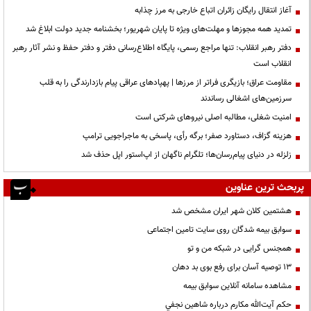
آغاز انتقال رایگان زائران اتباع خارجی به مرز چذابه
تمدید همه مجوزها و مهلت‌های ویژه تا پایان شهریور؛ بخشنامه جدید دولت ابلاغ شد
دفتر رهبر انقلاب: تنها مراجع رسمی، پایگاه اطلاع‌رسانی دفتر و دفتر حفظ و نشر آثار رهبر
انقلاب است
مقاومت عراق؛ بازیگری فراتر از مرزها | پهپادهای عراقی پیام بازدارندگی را به قلب
سرزمین‌های اشغالی رساندند
‌امنیت شغلی، مطالبه اصلی نیروهای شرکتی است
هزینه گزاف، دستاورد صفر؛ برگه رأی، پاسخی به ماجراجویی ترامپ
زلزله در دنیای پیام‌رسان‌ها؛ تلگرام ناگهان از اپ‌استور اپل حذف شد
پربحث ترین عناوین
هشتمین کلان شهر ایران مشخص شد
سوابق بیمه شدگان روی سایت تامین اجتماعی
همجنس گرایی در شبکه من و تو
13 توصیه آسان برای رفع بوی بد دهان
مشاهده سامانه آنلاين سوابق بیمه
حكم آيت‌الله مكارم درباره شاهين نجفي