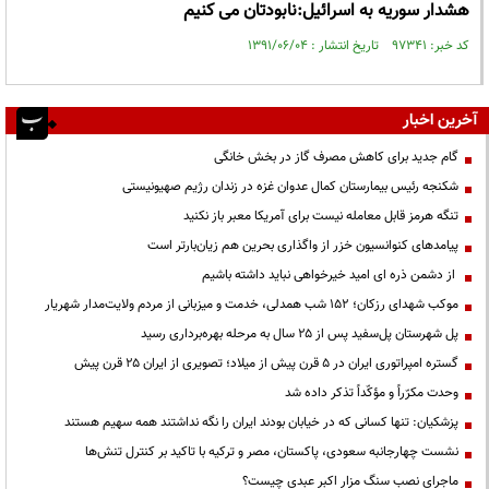
هشدار سوریه به اسرائیل:نابودتان می کنیم
کد خبر: ۹۷۳۴۱ تاریخ انتشار : ۱۳۹۱/۰۶/۰۴
آخرین اخبار
گام جدید برای کاهش مصرف گاز در بخش خانگی
شکنجه رئیس بیمارستان کمال عدوان غزه در زندان رژیم صهیونیستی
تنگه هرمز قابل معامله نیست برای آمریکا معبر باز نکنید
پیامدهای کنوانسیون خزر از واگذاری بحرین هم زیان‌بارتر است
از دشمن ذره ای امید خیرخواهی نباید داشته باشیم
موکب شهدای رزکان؛ ۱۵۲ شب همدلی، خدمت و میزبانی از مردم ولایت‌مدار شهریار
پل شهرستان پل‌سفید پس از ۲۵ سال به مرحله بهره‌برداری رسید
گستره امپراتوری ایران در ۵ قرن پیش از میلاد؛ تصویری از ایران ۲۵ قرن پیش
وحدت مکرّراً و مؤکّداً تذکر داده شد
پزشکیان: تنها کسانی که در خیابان بودند ایران را نگه نداشتند همه سهیم هستند
نشست چهارجانبه سعودی، پاکستان، مصر و ترکیه با تاکید بر کنترل تنش‌ها
ماجرای نصب سنگ مزار اکبر عبدی چیست؟