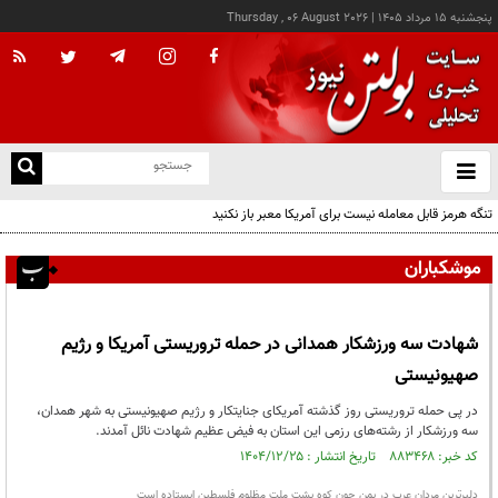
پنجشنبه ۱۵ مرداد ۱۴۰۵
|
Thursday , 06 August 2026
از
و
ته
تنگه هرمز قابل معامله نیست برای آمریکا معبر باز نکنید
ن
نو
موشکباران
شهادت سه ورزشکار همدانی در حمله تروریستی آمریکا و رژیم
صهیونیستی
در پی حمله تروریستی روز گذشته آمریکای جنایتکار و رژیم صهیونیستی به شهر همدان،
سه ورزشکار از رشته‌های رزمی این استان به فیض عظیم شهادت نائل آمدند.
کد خبر: ۸۸۳۴۶۸ تاریخ انتشار : ۱۴۰۴/۱۲/۲۵
دلیرترین مردان عرب در یمن چون کوه پشت ملت مظلوم فلسطین ایستاده است