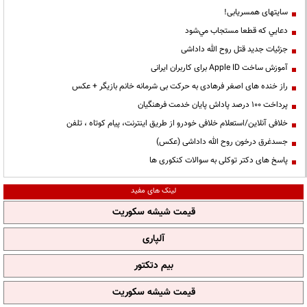
سایتهای همسریابی!
دعايي كه قطعا مستجاب مي‌شود
جزئیات جدید قتل روح الله داداشی
آموزش ساخت Apple ID برای کاربران ایرانی
راز خنده های اصغر فرهادی به حرکت بی شرمانه خانم بازیگر + عکس
پرداخت ۱۰۰ درصد پاداش پایان خدمت فرهنگیان
خلافی آنلاین/استعلام خلافی خودرو از طریق اینترنت، پیام کوتاه ، تلفن
جسدغرق درخون روح الله داداشی (عکس)
پاسخ های دکتر توکلی به سوالات کنکوری ها
لینک های مفید
قیمت شیشه سکوریت
آلپاری
بیم دتکتور
قیمت شیشه سکوریت