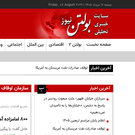
جمعه ۱۶ مرداد ۱۴۰۵
|
Friday , 07 August 2026
صفحه نخست
بولتن ۲
اقتصادی
بین الملل
اجتماعی
ور
آخرین اخبار
توقف صادرات نفت عربستان به آمریکا
سازمان اوقاف
آخرین اخبار
سربازانِ خیابانِ ظهور؛ ملتِ مبعوثِ رودسر در
پاسخ به دشمن: «خیابان‌ها را به ناامیدان
تشریح اقدامات سازمان ا
نمی‌دهیم»
۸۰۰ امامزاده آماده سوگواری ایام محرم
اعلام پایان مراسم اربعین ۱۴۰۵
توقف صادرات نفت عربستان به آمریکا
عادل گفت: با پیگیری ریاست سا