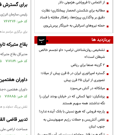
از التماس تا فروپاشی هژمونی دلار
برای گسترش فنا
مطالبه برای شکستن انحصار پیمانکاری؛ نظارت
رئیس سازمان انرژی 
دقیق بر واگذاری پروژه‌ها، راهکار مقابله با فساد
کد خبر: ۷۶۷۲۷۶ تاریخ انتشار : ۱۴۰۰/۱۲/۱۲
حمله نیروهای اسرائیلی به خبرنگار پرس‌تی‌وی
برای برگزاری مراسم مذه
پربازدید ها
بقاع متبرکه تا
تشخیص روان‌شناختی ترامپ: «او تجسم خالص
مدیرکل بقاع متبرکه 
شیطان است!»
کد خبر: ۷۱۷۱۸۹ تاریخ انتشار : ۱۴۰۰/۰۱/۱۹
۲ گزینه صنعا برای ریاض
گستره امپراتوری ایران در ۵ قرن پیش از میلاد؛
داوران هفتمی
تصویری از ایران ۲۵ قرن پیش
میانکاله در آتش می‌سوزد
داوران هفتمین «ج
پزشکیان: تنها کسانی که در خیابان بودند ایران را
کد خبر: ۷۱۶۸۸۵ تاریخ انتشار : ۱۴۰۰/۰۱/۱۷
نگه نداشتند همه سهیم هستند
نقش پررنگ دماوند و هی
پارچه فروشی که هیچ نسبتی با بانک آینده ندارد!
تدبیر قاضی القضات برای 600ه
نقض آتش‌بس و حملات رژیم صهیونیستی به
جنوب لبنان
مساحت اراضی ملی مورد اختلاف با اوقاف را 600 هزار هکتار اعلام می کند؛ 
تنگه هرمز قابل معامله نیست برای آمریکا معبر باز