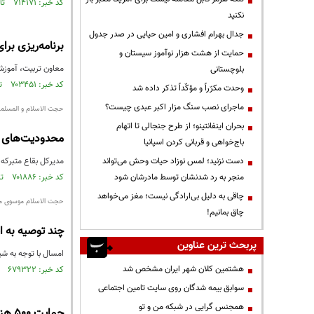
کد خبر: ۷۱۴۱۷۱ تاریخ انتشار : ۱۳۹۹/۱۲/۲۶
نکنید
جدال بهرام افشاری و امین حیایی در صدر جدول
برنامه‌ریزی بر
حمایت از هشت هزار نوآموز سیستان و
معاون تربیت، آموزش 
بلوچستانی
کد خبر: ۷۰۳۴۵۱ تاریخ انتشار : ۱۳۹۹/۱۰/۲۲
وحدت مکرّراً و مؤکّداً تذکر داده شد
ماجرای نصب سنگ مزار اکبر عبدی چیست؟
حجت الاسلام و المسلمی
بحران اینفانتینو؛ از طرح جنجالی تا اتهام
محدودیت‌های کر
باج‌خواهی و قربانی کردن اسپانیا
دست نزنید؛ لمس نوزاد حیات وحش می‌تواند
مدیرکل بقاع متبرکه س
منجر به رد شدنشان توسط مادرشان شود
کد خبر: ۷۰۱۸۸۶ تاریخ انتشار : ۱۳۹۹/۱۰/۱۵
چاقی به دلیل بی‌ارادگی نیست؛ مغز می‌خواهد
حجت الاسلام موسوی مدی
چاق بمانیم!
چند توصیه به ا
پربحث ترین عناوین
امسال با توجه به ش
هشتمین کلان شهر ایران مشخص شد
کد خبر: ۶۷۹۳۲۲ تاریخ انتشار : ۱۳۹۹/۰۵/۲۸
سوابق بیمه شدگان روی سایت تامین اجتماعی
همجنس گرایی در شبکه من و تو
حمایت ۵۰۰ هزار تومانی از هیات‌‌های مذهبی در ماه محرم