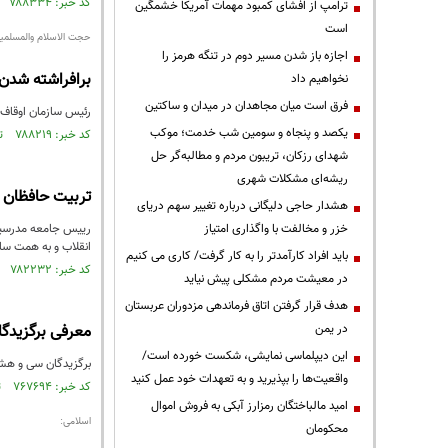
کد خبر: ۷۸۸۳۳۴ تاریخ انتشار : ۱۴۰۱/۰۵/۰۶
ترامپ از افشای کمبود مهمات آمریکا خشمگین
است
حجت الاسلام والمسلمی
اجازه باز شدن مسیر دوم در تنگه هرمز را
برافراشته شدن 
نخواهیم داد
فرق است میان مجاهدان در میدان و ساکتین
رئیس سازمان اوقاف 
یکصد و پنجاه و سومین شب خدمت؛ موکب
کد خبر: ۷۸۸۲۱۹ تاریخ انتشار : ۱۴۰۱/۰۵/۰۵
شهدای رزکان، تریبون مردم و مطالبه‌گر حل
ریشه‌ای مشکلات شهری
تربیت حافظان و
هشدار حاجی دلیگانی درباره تغییر سهم دریای
خزر و مخالفت با واگذاری امتیاز
رییس جامعه مدرسین 
انقلاب و به همت سا
باید افراد کارآمدتر را به کار گرفت/ کاری می کنیم
کد خبر: ۷۸۲۲۳۲ تاریخ انتشار : ۱۴۰۱/۰۳/۲۴
در معیشت مردم مشکلی پیش نیاید
هدف قرار گرفتن اتاق‌ فرماندهی مزدوران عربستان
در یمن
معرفی برگزیدگ
این دیپلماسی نمایشی، شکست خورده است/
برگزیدگان سی و هشت
واقعیت‌ها را بپذیرید و به تعهدات خود عمل کنید
کد خبر: ۷۶۷۶۹۴ تاریخ انتشار : ۱۴۰۰/۱۲/۱۵
امید مالباختگان رمزارز آبکی به فروش اموال
اسلامی:
محکومان