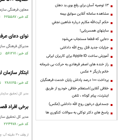
13 توصیه آسان برای رفع بوی بد دهان
معاون فرهنگی سازمان اوقاف و امور خیریه از حمای
مشاهده سامانه آنلاين سوابق بیمه
کد خبر: ۶۲۵۵۸۷ تاریخ انتشار : ۱۳۹۸/۰۶/۰۴
حكم آيت‌الله مكارم درباره شاهين نجفي
سایتهای همسریابی!
نوای دعای عرفه در ۸۰۰ امامزاده کشور طنین‌
دعايي كه قطعا مستجاب مي‌شود
مدیرکل فرهنگی سازمان اوقاف ا
جزئیات جدید قتل روح الله داداشی
کد خبر: ۵۶۱۲۷۱ تاریخ انتشار : ۱۳۹۷/۰۵/۳۰
آموزش ساخت Apple ID برای کاربران ایرانی
راز خنده های اصغر فرهادی به حرکت بی شرمانه
خانم بازیگر + عکس
ابتکار سازمان 
پرداخت ۱۰۰ درصد پاداش پایان خدمت فرهنگیان
کد خبر: ۲۸۸۱۲۵ تاریخ انتشار : ۱۳۹۴/۰۶/۱۱
خلافی آنلاین/استعلام خلافی خودرو از طریق
مدیر کل تحقیق سازمان ا
اینترنت، پیام کوتاه ، تلفن
جسدغرق درخون روح الله داداشی (عکس)
برخی افراد قصد
پاسخ های دکتر توکلی به سوالات کنکوری ها
مدیر کل تحقیق سازما
کد خبر: ۲۲۴۹۷۸ تاریخ انتشار : ۱۳۹۳/۰۷/۲۴
از وقف 30 دقیقه آب چاه تا آپارتمان برای آسایش عروس و دامادها