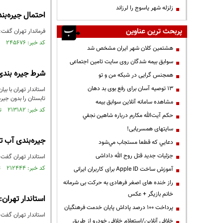
زلزله شهر یاسوج را لرزاند
احتمال جیره‌بند
پربحث ترین عناوین
فرماندار تهران گفت:
کد خبر: ۲۴۵۶۷۶ تاریخ انتشار : ۱۳۹۳/۱۲/۰۷
هشتمین کلان شهر ایران مشخص شد
سوابق بیمه شدگان روی سایت تامین اجتماعی
شرط جیره بندی
همجنس گرایی در شبکه من و تو
13 توصیه آسان برای رفع بوی بد دهان
تابستان را بدون جی
مشاهده سامانه آنلاين سوابق بیمه
کد خبر: ۲۱۳۱۸۲ تاریخ انتشار : ۱۳۹۳/۰۴/۲۵
حكم آيت‌الله مكارم درباره شاهين نجفي
سایتهای همسریابی!
جیره‌بندی آب ت
دعايي كه قطعا مستجاب مي‌شود
جزئیات جدید قتل روح الله داداشی
استاندار تهران گفت
کد خبر: ۲۱۲۴۴۴ تاریخ انتشار : ۱۳۹۳/۰۴/۲۱
آموزش ساخت Apple ID برای کاربران ایرانی
راز خنده های اصغر فرهادی به حرکت بی شرمانه
خانم بازیگر + عکس
استاندار تهران
پرداخت ۱۰۰ درصد پاداش پایان خدمت فرهنگیان
استاندار تهران گفت
خلافی آنلاین/استعلام خلافی خودرو از طریق