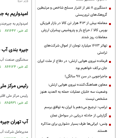
وزیر نیرو:
دستگیری ۸ نفر از اشرار مسلح شاخص و مرتبطین
امیدواریم به ج
گروهک‌های تروریستی
معامله بیش از ۴۱۳ هزار تن کالا در بازار فیزیکی
امیدوارم به جیره‌بن
بورس کالا / حراج باز و پتروشیمی پیشران ارزش
کد خبر: ۸۷۱۶۴۲ تاریخ انتشار : ۱۴۰۴/۰۵/۰۶
معاملات روز شدند
تهاتر ۱۶۷۳ میلیارد تومان از اموال شرکت‌های
جیره بندی آب ن
تراستی
سخنگوی صنعت آب کش
فرمانده نیروی هوایی ارتش: در دفاع از ملت ایران
کد خبر: ۸۶۶۱۲۴ تاریخ انتشار : ۱۴۰۳/۱۲/۲۷
جان برکف خواهیم بود
ماجراجویی در سن ۹۷ سالگی!
معاون هماهنگ‌کننده نیروی هوایی ارتش:
رئیس مرکز ملی 
وضعیت سه خلبان عملیات حمله به العدید هنوز
رئیس مرکز ملی اقلیم
مشخص نیست
کد خبر: ۸۶۵۹۳۱ تاریخ انتشار : ۱۴۰۳/۱۲/۲۲
ترامپ: ترجیح می‌دهم با ایران به توافق برسم
گزارشی از حادثه دریایی در سواحل عمان
آب تهران جیره‌
ونس: ایرانی‌ها طرف بسیار دشواری برای مذاکره
هستند
مدیرعامل شرکت آب و فا