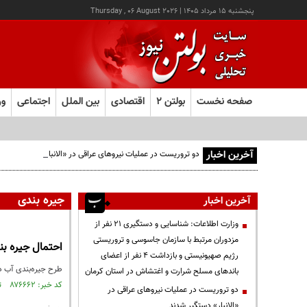
پنجشنبه ۱۵ مرداد ۱۴۰۵
|
Thursday , 06 August 2026
صفحه نخست
بولتن ۲
اقتصادی
بین الملل
اجتماعی
ور
آخرین اخبار
دو تروریست در عملیات نیروهای عراقی در «الانبار» دستگیر شدند
جیره بندی
آخرین اخبار
وزارت اطلاعات: شناسایی و دستگیری ۲۱ نفر از
مزدوران مرتبط با سازمان جاسوسی و تروریستی
احتمال جیره ب
رژیم صهیونیستی و بازداشت ۴ نفر از اعضای
طرح جیره‌بندی آب در
باندهای مسلح شرارت و اغتشاش در استان کرمان
کد خبر: ۸۷۶۶۶۲ تاریخ انتشار : ۱۴۰۴/۰۸/۱۵
دو تروریست در عملیات نیروهای عراقی در
«الانبار» دستگیر شدند