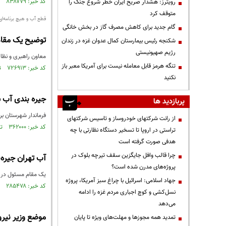
کد خبر: ۸۳۸۷۷۹ تاریخ انتشار : ۱۴۰۲/۱۱/۰۱
رویترز: هشدار صریح ایران خطر شروع جنگ را
متوقف کرد
قطع آب و هیچ برنامه‌ای
گام جدید برای کاهش مصرف گاز در بخش خانگی
توضیح یک مقام
شکنجه رئیس بیمارستان کمال عدوان غزه در زندان
رژیم صهیونیستی
معاون راهبری و نظار
تنگه هرمز قابل معامله نیست برای آمریکا معبر باز
کد خبر: ۷۲۶۹۱۳ تاریخ انتشار : ۱۴۰۰/۰۳/۱۷
نکنید
جیره بندی آب 
پربازدید ها
فرماندار شهرستان بروجن چهارمحال وبخ
از رانت‌ شرکتهای خودروساز و تاسیس شرکتهای
کد خبر: ۳۶۲۰۰۰ تاریخ انتشار : ۱۳۹۵/۰۳/۲۴
تراستی در اروپا تا تسخیر دستگاه نظارتی با چه
هدفی صورت گرفته است
چرا قالب وافل جایگزین سقف تیرچه بلوک در
آب تهران جیره‌
پروژه‌های مدرن شده است؟
یک مقام مسئول در وز
جهاد اسلامی: اسرائیل با چراغ سبز آمریکا، پروژه
کد خبر: ۲۸۵۴۷۸ تاریخ انتشار : ۱۳۹۴/۰۵/۳۱
نسل‌کشی و کوچ اجباری مردم غزه را ادامه
می‌دهد
موضع‌ وزیر نیرو
تمدید همه مجوزها و مهلت‌های ویژه تا پایان