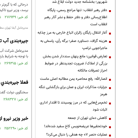
شهریور؛ بخشنامه جدید دولت ابلاغ شد
درحالی که با گرم‌ت
دفتر رهبر انقلاب: تنها مراجع رسمی، پایگاه
برسد، وزیر نیرو تاکی
اطلاع‌رسانی دفتر و دفتر حفظ و نشر آثار رهبر
کد خبر: ۲۷۱۹۴۹ تاریخ انتشار : ۱۳۹۴/۰۴/۱۳
انقلاب است
مدیرعامل آبفا تهران مط
آغاز انتقال رایگان زائران اتباع خارجی به مرز چذابه
جیره‌بندی آب ت
هزینه گزاف، دستاورد صفر؛ برگه رأی، پاسخی به
ماجراجویی ترامپ
مدیرعامل شرکت آب و
تعارض قوانین؛ مانع پنهان سنددار شدن بخش
با توجه به شرایط ب
بزرگی از املاک/ ضرورت تجدیدنظر در ضوابط
کد خبر: ۲۶۹۳۱۵ تاریخ انتشار : ۱۳۹۴/۰۴/۰۵
احراز تصرفات مالکانه
انصارالله: رفع محاصره یمن مطالبه اصلی ماست
فعلا جيره‌بندي
جزئیات مذاکرات ایران و عمان برای بازگشایی تنگه
سخنگوی دولت گفت: ف
هرمز
کد خبر: ۲۶۸۳۲۷ تاریخ انتشار : ۱۳۹۴/۰۴/۰۲
تخم‌مرغ‌هایی که در مرز پوسیدند تا اقتدار اداری
اثبات شود
خبر وزیر نیرو 
کاهش دمای تهران از جمعه
خودتحقیرها عریضه‌نویس کاخ سفید شده‌اند!
کد خبر: ۲۵۲۲۹۰ تاریخ انتشار : ۱۳۹۴/۰۱/۲۲
عملیات «نصر ۷» چه هدفی را دنبال می‌کرد؟