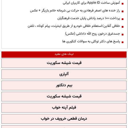
آموزش ساخت Apple ID برای کاربران ایرانی
راز خنده های اصغر فرهادی به حرکت بی شرمانه خانم بازیگر + عکس
پرداخت ۱۰۰ درصد پاداش پایان خدمت فرهنگیان
خلافی آنلاین/استعلام خلافی خودرو از طریق اینترنت، پیام کوتاه ، تلفن
جسدغرق درخون روح الله داداشی (عکس)
پاسخ های دکتر توکلی به سوالات کنکوری ها
لینک های مفید
قیمت شیشه سکوریت
آلپاری
بیم دتکتور
قیمت شیشه سکوریت
فیلم آپنه خواب
درمان قطعی خروپف در خواب