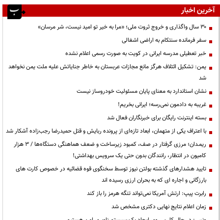
آخرین اخبار
۳۰ سال واگذاری و خروج ثروت ملی؛ «مرا به خیر تو امید نیست، شر مرسان»
سفر فرمانده سنتکام به اراضی اشغالی
خبر تعطیلی مدرسه ایرانی در کویت به صورت رسمی اعلام نشده
یمن: تشکیل ائتلاف هرگز مانع مجازات عربستان به خاطر جنایاتش علیه ملت یمن نخواهد
شد
نشان استاندارد به معنای پایان مسئولیت خودروساز نیست
غریبه به دادمون نمی‌رسه؛ ایرانی بخریم!
بسته اینترنت رایگان برای خبرنگاران فعال شد
با اعتراف یکی از متهمان، ابعاد تازه‌ای از پرونده ربایش و قتل حمیدرضا رجب‌زاده آشکار شد
ریمـدان؛ مرزی گرفتار در صف، کمبود زیرساخت و ضعف هماهنگی دستگاه‌ها / ۳ هزار
کامیون در انتظار، رانندگان بدون حتی یک سرویس بهداشتی!
تایید هشدارهای گذشته بولتن نیوز توسط سخنگوی قوه قضائیه در خصوص کارت های
بارزگانی و اجاره ای که به بحران ارزی رسیده اند
رابرت پیپ: ارتش آمریکا نمی‌تواند تنگه هرمز را باز کند
زمان اعلام نتایج نهایی دکتری مشخص شد