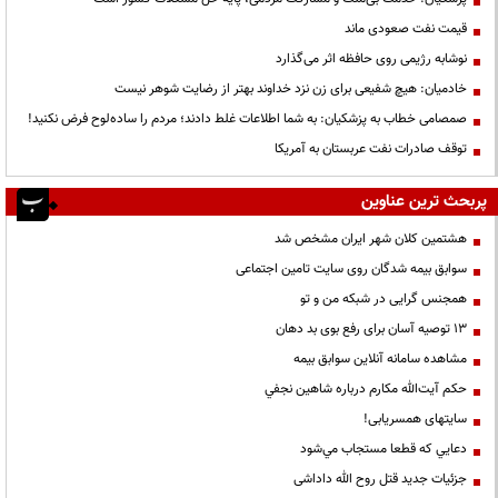
قیمت نفت صعودی ماند
نوشابه رژیمی روی حافظه اثر می‌گذارد
خادمیان: هیچ شفیعی برای زن نزد خداوند بهتر از رضایت شوهر نیست
صمصامی خطاب به پزشکیان: به شما اطلاعات غلط دادند؛ مردم را ساده‌لوح فرض نکنید!
توقف صادرات نفت عربستان به آمریکا
پربحث ترین عناوین
هشتمین کلان شهر ایران مشخص شد
سوابق بیمه شدگان روی سایت تامین اجتماعی
همجنس گرایی در شبکه من و تو
13 توصیه آسان برای رفع بوی بد دهان
مشاهده سامانه آنلاين سوابق بیمه
حكم آيت‌الله مكارم درباره شاهين نجفي
سایتهای همسریابی!
دعايي كه قطعا مستجاب مي‌شود
جزئیات جدید قتل روح الله داداشی