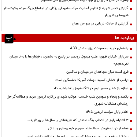
ونس: در حال کار بر روی ایجاد یک سیستم ناوبری امن هستیم
گزارش «خبر شهر» از تداوم فعالیت موکب شهدای رزکان در اجتماع بزرگ مردم ولایت‌مدار
شهرستان شهریار
گزارشی از حادثه دریایی در سواحل عمان
پربازدید ها
راهنمای خرید محصولات برق صنعتی ABB
سربازانِ خیابانِ ظهور؛ ملتِ مبعوثِ رودسر در پاسخ به دشمن: «خیابان‌ها را به ناامیدان
نمی‌دهیم»
فرق است میان مجاهدان در میدان و ساکتین
ترامپ از افشای کمبود مهمات آمریکا خشمگین است
اجازه باز شدن مسیر دوم در تنگه هرمز را نخواهیم داد
یکصد و پنجاه و سومین شب خدمت؛ موکب شهدای رزکان، تریبون مردم و مطالبه‌گر حل
ریشه‌ای مشکلات شهری
اعلام پایان مراسم اربعین ۱۴۰۵
3 اشتباه رایج در انتخاب رنگ صنعتی که هزینه‌اش را سال‌ها می‌پردازید...
هشدار درباره فروش حواله‌های صوری خودروهای وارداتی
پزشکیان: خدمت بی‌منت و مشارکت مردمی، پایه حل مشکلات کشور است