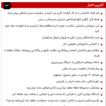
آخرین اخبار
باید افراد کارآمدتر را به کار گرفت/ کاری می کنیم در معیشت مردم مشکلی پیش نیاید
هدف قرار گرفتن اتاق‌ فرماندهی مزدوران عربستان در یمن
این دیپلماسی نمایشی، شکست خورده است/واقعیت‌ها را بپذیرید و به تعهدات خود عمل
کنید
امید مالباختگان رمزارز آبکی به فروش اموال محکومان
از التماس تا فروپاشی هژمونی دلار
مطالبه برای شکستن انحصار پیمانکاری؛ نظارت دقیق بر واگذاری پروژه‌ها، راهکار مقابله با
فساد
حمله نیروهای اسرائیلی به خبرنگار پرس‌تی‌وی
پیام هشدار مقاومت یمن به ریاض
تصادف ۱۲ خودرو در محور یاسوج ـ اصفهان
رکوردشکنی دختر دونده ایران در بلاروس
پزشکیان: مشروطه نقطه عطف بیداری و آزادی‌خواهی ملت ایران بود
آیت‌الله جوادی آملی: با هرکس که وحدت ملی و اسلامی را بشکند، باید مقابله کرد
تقسیم غنایم مدیران یا دفاع از تولید؛ پشت‌پرده درخواست توقف یک آیین‌نامه چه بود؟