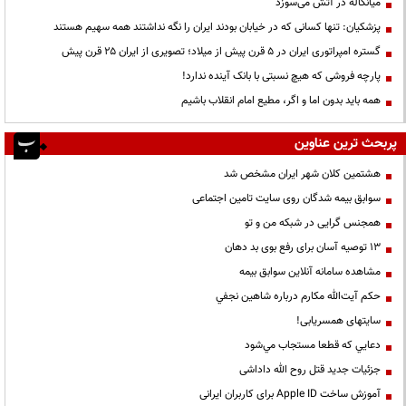
میانکاله در آتش می‌سوزد
پزشکیان: تنها کسانی که در خیابان بودند ایران را نگه نداشتند همه سهیم هستند
گستره امپراتوری ایران در ۵ قرن پیش از میلاد؛ تصویری از ایران ۲۵ قرن پیش
پارچه فروشی که هیچ نسبتی با بانک آینده ندارد!
همه باید بدون اما و اگر، مطیع امام انقلاب باشیم
پربحث ترین عناوین
هشتمین کلان شهر ایران مشخص شد
سوابق بیمه شدگان روی سایت تامین اجتماعی
همجنس گرایی در شبکه من و تو
13 توصیه آسان برای رفع بوی بد دهان
مشاهده سامانه آنلاين سوابق بیمه
حكم آيت‌الله مكارم درباره شاهين نجفي
سایتهای همسریابی!
دعايي كه قطعا مستجاب مي‌شود
جزئیات جدید قتل روح الله داداشی
آموزش ساخت Apple ID برای کاربران ایرانی