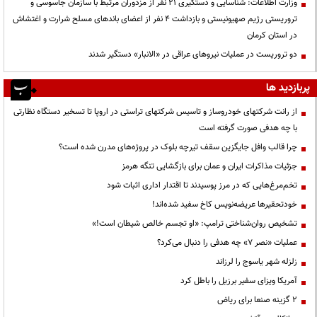
وزارت اطلاعات: شناسایی و دستگیری ۲۱ نفر از مزدوران مرتبط با سازمان جاسوسی و
تروریستی رژیم صهیونیستی و بازداشت ۴ نفر از اعضای باندهای مسلح شرارت و اغتشاش
در استان کرمان
دو تروریست در عملیات نیروهای عراقی در «الانبار» دستگیر شدند
پربازدید ها
از رانت‌ شرکتهای خودروساز و تاسیس شرکتهای تراستی در اروپا تا تسخیر دستگاه نظارتی
با چه هدفی صورت گرفته است
چرا قالب وافل جایگزین سقف تیرچه بلوک در پروژه‌های مدرن شده است؟
جزئیات مذاکرات ایران و عمان برای بازگشایی تنگه هرمز
تخم‌مرغ‌هایی که در مرز پوسیدند تا اقتدار اداری اثبات شود
خودتحقیرها عریضه‌نویس کاخ سفید شده‌اند!
تشخیص روان‌شناختی ترامپ: «او تجسم خالص شیطان است!»
عملیات «نصر ۷» چه هدفی را دنبال می‌کرد؟
زلزله شهر یاسوج را لرزاند
آمریکا ویزای سفیر برزیل را باطل کرد
۲ گزینه صنعا برای ریاض