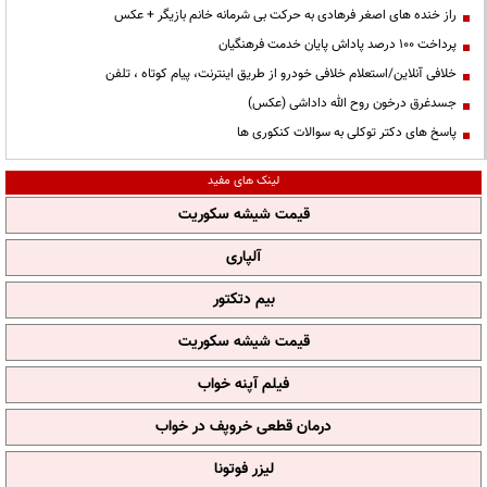
راز خنده های اصغر فرهادی به حرکت بی شرمانه خانم بازیگر + عکس
پرداخت ۱۰۰ درصد پاداش پایان خدمت فرهنگیان
خلافی آنلاین/استعلام خلافی خودرو از طریق اینترنت، پیام کوتاه ، تلفن
جسدغرق درخون روح الله داداشی (عکس)
پاسخ های دکتر توکلی به سوالات کنکوری ها
لینک های مفید
قیمت شیشه سکوریت
آلپاری
بیم دتکتور
قیمت شیشه سکوریت
فیلم آپنه خواب
درمان قطعی خروپف در خواب
لیزر فوتونا