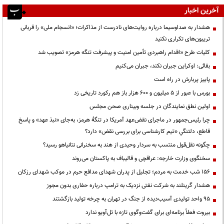
آخرین اخبار
هشدار به صداوسیما درباره روایت‌های نادرست از مذاکرات؛ «انسجام ملی» را قربانی
تریبون‌های تکراری نکنید
کلیات طرح «اقدام راهبردی تأمین امنیت و پیشرفت تنگه هرمز» تصویب شد
بقائی: اوکراین جبران نکند، جبران می‌کنیم
پاییز پربارش در راه است
بورس با عبور از ۵ میلیون و ۶۰۰ هزار باز هم رکورد تاریخی زد
اولین نطق نمایندگان در جلسه وبیناری صحن مجلس
چرا رئیس‌جمهور در ماجرای نقض‌عهد آمریکا در تنگهٔ هرمز، به‌جای «نبذ عهد» و پاسخ
قاطع، دلتنگیِ «تیم کارشناسی برای بررسی نقض» دارد؟
چگونه نقل‌قول منتسب به سردار وحیدی از هند به سخنرانی نتانیاهو رسید؟
سخنگوی وزارت خارجه: عراقچی و قالیباف به پاکستان می‌روند
۱۵۶ شب خدمت به مردم؛ تجلیل از پدران شهدای مدافع حرم در موکب شهدای رزکان
هشدار گرینلند به شرکت نفتی نزدیک به ترامپ درباره حفاری بدون مجوز
95 واحد تولیدی آسیب‌دیده از جنگ در تهران به چرخه تولید بازگشتند
بیروت فعلاً برنامه‌ای برای گفت‌وگوی تازه با تل‌آویو ندارد