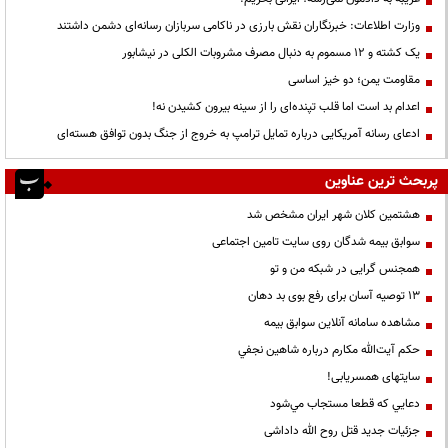
وزارت اطلاعات: خبرنگاران نقش بارزی در ناکامی سربازان رسانه‌ای دشمن داشتند
یک کشته و ۱۲ مسموم به دنبال مصرف مشروبات الکلی در نیشابور
مقاومت یمن؛ دو خیز اساسی
اعدام بد است اما قلب تپنده‌ای را از سینه بیرون کشیدن نه!
ادعای رسانه آمریکایی درباره تمایل ترامپ به خروج از جنگ بدون توافق هسته‌ای
پربحث ترین عناوین
هشتمین کلان شهر ایران مشخص شد
سوابق بیمه شدگان روی سایت تامین اجتماعی
همجنس گرایی در شبکه من و تو
13 توصیه آسان برای رفع بوی بد دهان
مشاهده سامانه آنلاين سوابق بیمه
حكم آيت‌الله مكارم درباره شاهين نجفي
سایتهای همسریابی!
دعايي كه قطعا مستجاب مي‌شود
جزئیات جدید قتل روح الله داداشی