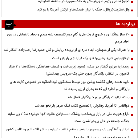
تجاوز نظامی رژیم صهیونیستی به خاک سوریه در منطقه القنیطره
وال‌استریت‌ژرونال: جنگ با ایران ضعف‌های ارتش آمریکا را رو کرد
پربازدید ها
۳۰ سال واگذاری و خروج ثروت ملی؛ گام دوم تضعیف بنیه مردم وایجاد نارضایتی در بین
احاد مردم
با اعتراف یکی از متهمان، ابعاد تازه‌ای از پرونده ربایش و قتل حمیدرضا رجب‌زاده آشکار شد
توافقِ بدونِ تاییدِ رهبری؛ تنها یک قراردادِ بی‌ارزش است
ریمـدان؛ مرزی گرفتار در صف، کمبود زیرساخت و ضعف هماهنگی دستگاه‌ها / ۳ هزار
کامیون در انتظار، رانندگان بدون حتی یک سرویس بهداشتی!
تایید هشدارهای گذشته بولتن نیوز توسط سخنگوی قوه قضائیه در خصوص کارت های
بارزگانی و اجاره ای که به بحران ارزی رسیده اند
بسته اینترنت رایگان برای خبرنگاران فعال شد
ذوالقدر: تا آمریکا رفتارش را تصحیح نکند، تنگه هرمز باز نخواهد شد
تاراج هویت ملی در بازار بی‌صاحب پوشاک؛ مسئولان نظارت کجا خوابیده‌اند؟ / زیر سایه
جنگ، جامعه در حال بی‌حیا شدن است
دیدار و گفتگوی رئیس‌جمهور با رهبر معظم انقلاب درباره مسائل اقتصادی و نظامی کشور
غریبه به دادمون نمی‌رسه؛ ایرانی بخریم!