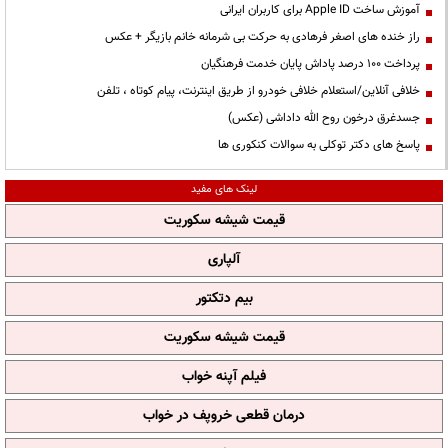
آموزش ساخت Apple ID برای کاربران ایرانی
راز خنده های اصغر فرهادی به حرکت بی شرمانه خانم بازیگر + عکس
پرداخت ۱۰۰ درصد پاداش پایان خدمت فرهنگیان
خلافی آنلاین/استعلام خلافی خودرو از طریق اینترنت، پیام کوتاه ، تلفن
جسدغرق درخون روح الله داداشی (عکس)
پاسخ های دکتر توکلی به سوالات کنکوری ها
لینک های مفید
قیمت شیشه سکوریت
آلپاری
بیم دتکتور
قیمت شیشه سکوریت
فیلم آپنه خواب
درمان قطعی خروپف در خواب