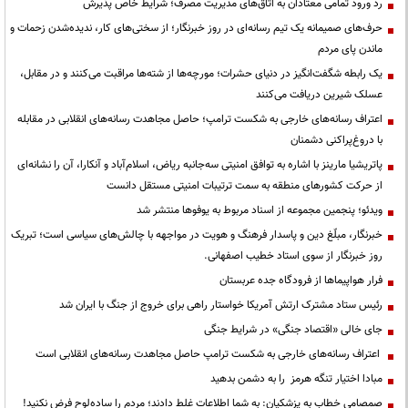
رد ورود تمامی معتادان به اتاق‌های مدیریت مصرف؛ شرایط خاص پذیرش
حرف‌های صمیمانه یک تیم رسانه‌ای در روز خبرنگار؛ از سختی‌های کار، ندیده‌شدن زحمات و
ماندن پای مردم
یک رابطه شگفت‌انگیز در دنیای حشرات؛ مورچه‌ها از شته‌ها مراقبت می‌کنند و در مقابل،
عسلک شیرین دریافت می‌کنند
اعتراف رسانه‌های خارجی به شکست ترامپ؛ حاصل مجاهدت رسانه‌های انقلابی در مقابله
با دروغ‌پراکنی دشمنان
پاتریشیا مارینز با اشاره به توافق امنیتی سه‌جانبه ریاض، اسلام‌آباد و آنکارا، آن را نشانه‌ای
از حرکت کشورهای منطقه به سمت ترتیبات امنیتی مستقل دانست
ویدئو؛ پنجمین مجموعه از اسناد مربوط به یوفوها منتشر شد
خبرنگار، مبلّغ دین و پاسدار فرهنگ و هویت در مواجهه با چالش‌های سیاسی است؛ تبریک
روز خبرنگار از سوی استاد خطیب اصفهانی.
فرار هواپیماها از فرودگاه جده عربستان
رئیس ستاد مشترک ارتش آمریکا خواستار راهی برای خروج از جنگ با ایران شد
جای خالی «اقتصاد جنگی» در شرایط جنگی
اعتراف رسانه‌های خارجی به شکست ترامپ حاصل مجاهدت رسانه‌های انقلابی است
مبادا اختیار تنگه هرمز را به دشمن بدهید
صمصامی خطاب به پزشکیان: به شما اطلاعات غلط دادند؛ مردم را ساده‌لوح فرض نکنید!