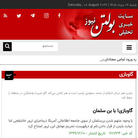
شنبه ۱۷ مرداد ۱۴۰۵
|
Saturday , 08 August 2026
از
و
ته
رد ورود تمامی معتادان به اتاق‌های مدیریت مصرف؛ شرایط خاص پذیرش
ن
نو
گاوبازی
بایدن هم دنبال انتقام از متحد سعودی ترامپ است و هم تلاش می‌کند گاو شیرده واشنگتن در منطقه را
حفظ کند
گاوبازی! با بن سلمان
با وجود متهم شدن بن‌سلمان از سوی جامعه اطلاعاتی آمریکا درماجرای ترور خاشقجی اما
دولت بایدن از قرار دادن نام او درفهرست تحریم عوامل این ترور امتناع کرد
کد خبر: ۷۱۱۷۳۴ تاریخ انتشار : ۱۳۹۹/۱۲/۱۰