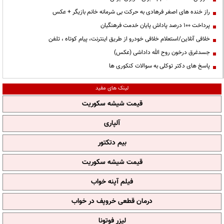
راز خنده های اصغر فرهادی به حرکت بی شرمانه خانم بازیگر + عکس
پرداخت ۱۰۰ درصد پاداش پایان خدمت فرهنگیان
خلافی آنلاین/استعلام خلافی خودرو از طریق اینترنت، پیام کوتاه ، تلفن
جسدغرق درخون روح الله داداشی (عکس)
پاسخ های دکتر توکلی به سوالات کنکوری ها
لینک های مفید
قیمت شیشه سکوریت
آلپاری
بیم دتکتور
قیمت شیشه سکوریت
فیلم آپنه خواب
درمان قطعی خروپف در خواب
لیزر فوتونا