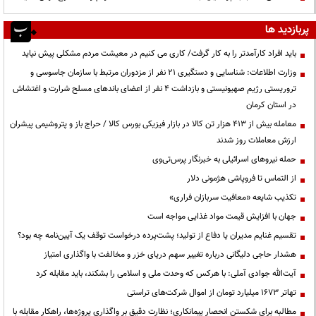
پربازدید ها
باید افراد کارآمدتر را به کار گرفت/ کاری می کنیم در معیشت مردم مشکلی پیش نیاید
وزارت اطلاعات: شناسایی و دستگیری ۲۱ نفر از مزدوران مرتبط با سازمان جاسوسی و
تروریستی رژیم صهیونیستی و بازداشت ۴ نفر از اعضای باندهای مسلح شرارت و اغتشاش
در استان کرمان
معامله بیش از ۴۱۳ هزار تن کالا در بازار فیزیکی بورس کالا / حراج باز و پتروشیمی پیشران
ارزش معاملات روز شدند
حمله نیروهای اسرائیلی به خبرنگار پرس‌تی‌وی
از التماس تا فروپاشی هژمونی دلار
تکذیب شایعه «معافیت سربازان فراری»
جهان با افزایش قیمت مواد غذایی مواجه است
تقسیم غنایم مدیران یا دفاع از تولید؛ پشت‌پرده درخواست توقف یک آیین‌نامه چه بود؟
هشدار حاجی دلیگانی درباره تغییر سهم دریای خزر و مخالفت با واگذاری امتیاز
آیت‌الله جوادی آملی: با هرکس که وحدت ملی و اسلامی را بشکند، باید مقابله کرد
تهاتر ۱۶۷۳ میلیارد تومان از اموال شرکت‌های تراستی
مطالبه برای شکستن انحصار پیمانکاری؛ نظارت دقیق بر واگذاری پروژه‌ها، راهکار مقابله با