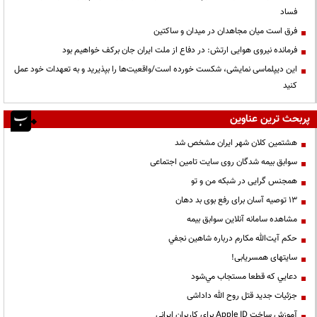
فساد
فرق است میان مجاهدان در میدان و ساکتین
فرمانده نیروی هوایی ارتش: در دفاع از ملت ایران جان برکف خواهیم بود
این دیپلماسی نمایشی، شکست خورده است/واقعیت‌ها را بپذیرید و به تعهدات خود عمل
کنید
پربحث ترین عناوین
هشتمین کلان شهر ایران مشخص شد
سوابق بیمه شدگان روی سایت تامین اجتماعی
همجنس گرایی در شبکه من و تو
13 توصیه آسان برای رفع بوی بد دهان
مشاهده سامانه آنلاين سوابق بیمه
حكم آيت‌الله مكارم درباره شاهين نجفي
سایتهای همسریابی!
دعايي كه قطعا مستجاب مي‌شود
جزئیات جدید قتل روح الله داداشی
آموزش ساخت Apple ID برای کاربران ایرانی