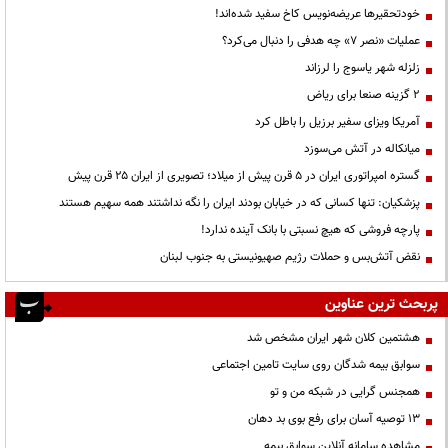
خودتحقیرها عریضه‌نویس کاخ سفید شده‌اند!
عملیات «نصر ۷» چه هدفی را دنبال می‌کرد؟
زلزله شهر یاسوج را لرزاند
۲ گزینه صنعا برای ریاض
آمریکا ویزای سفیر برزیل را باطل کرد
میانکاله در آتش می‌سوزد
گستره امپراتوری ایران در ۵ قرن پیش از میلاد؛ تصویری از ایران ۲۵ قرن پیش
پزشکیان: تنها کسانی که در خیابان بودند ایران را نگه نداشتند همه سهیم هستند
پارچه فروشی که هیچ نسبتی با بانک آینده ندارد!
نقض آتش‌بس و حملات رژیم صهیونیستی به جنوب لبنان
پربحث ترین عناوین
هشتمین کلان شهر ایران مشخص شد
سوابق بیمه شدگان روی سایت تامین اجتماعی
همجنس گرایی در شبکه من و تو
13 توصیه آسان برای رفع بوی بد دهان
مشاهده سامانه آنلاين سوابق بیمه