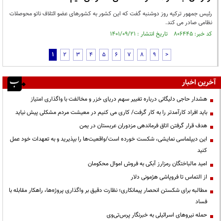
رئیس جمهور ترکیه روز دوشنبه گفت که این کشور به کشورهای عضو ائتلاف ناتو محوصلات
نظامی صادر می کند.
کد خبر: ۸۰۶۴۴۵ تاریخ انتشار : ۱۴۰۱/۰۹/۲۱
1
2
3
4
5
6
7
8
9
>
آخرین اخبار
هشدار حاجی دلیگانی درباره تغییر سهم دریای خزر و مخالفت با واگذاری امتیاز
باید افراد کارآمدتر را به کار گرفت/ کاری می کنیم در معیشت مردم مشکلی پیش نیاید
هدف قرار گرفتن اتاق‌ فرماندهی مزدوران عربستان در یمن
این دیپلماسی نمایشی، شکست خورده است/واقعیت‌ها را بپذیرید و به تعهدات خود عمل
کنید
امید مالباختگان رمزارز آبکی به فروش اموال محکومان
از التماس تا فروپاشی هژمونی دلار
مطالبه برای شکستن انحصار پیمانکاری؛ نظارت دقیق بر واگذاری پروژه‌ها، راهکار مقابله با
فساد
حمله نیروهای اسرائیلی به خبرنگار پرس‌تی‌وی