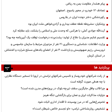
پیام هشدار مقاومت یمن به ریاض
تصادف ۱۲ خودرو در محور یاسوج ـ اصفهان
رکوردشکنی دختر دونده ایران در بلاروس
پزشکیان: مشروطه نقطه عطف بیداری و آزادی‌خواهی ملت ایران بود
آیت‌الله جوادی آملی: با هرکس که وحدت ملی و اسلامی را بشکند، باید مقابله کرد
تقسیم غنایم مدیران یا دفاع از تولید؛ پشت‌پرده درخواست توقف یک آیین‌نامه چه بود؟
وزارت اطلاعات: شناسایی و دستگیری ۲۱ نفر از مزدوران مرتبط با سازمان جاسوسی و
تروریستی رژیم صهیونیستی و بازداشت ۴ نفر از اعضای باندهای مسلح شرارت و اغتشاش
در استان کرمان
پربازدید ها
از رانت‌ شرکتهای خودروساز و تاسیس شرکتهای تراستی در اروپا تا تسخیر دستگاه نظارتی
با چه هدفی صورت گرفته است
چرا قالب وافل جایگزین سقف تیرچه بلوک در پروژه‌های مدرن شده است؟
جزئیات مذاکرات ایران و عمان برای بازگشایی تنگه هرمز
تخم‌مرغ‌هایی که در مرز پوسیدند تا اقتدار اداری اثبات شود
تشخیص روان‌شناختی ترامپ: «او تجسم خالص شیطان است!»