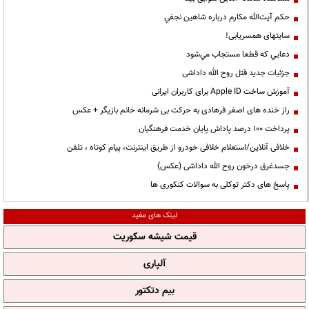
حكم آيت‌الله مكارم درباره شاهين نجفي
سایتهای همسریابی!
دعايي كه قطعا مستجاب مي‌شود
جزئیات جدید قتل روح الله داداشی
آموزش ساخت Apple ID برای کاربران ایرانی
راز خنده های اصغر فرهادی به حرکت بی شرمانه خانم بازیگر + عکس
پرداخت ۱۰۰ درصد پاداش پایان خدمت فرهنگیان
خلافی آنلاین/استعلام خلافی خودرو از طریق اینترنت، پیام کوتاه ، تلفن
جسدغرق درخون روح الله داداشی (عکس)
پاسخ های دکتر توکلی به سوالات کنکوری ها
لینک های مفید
قیمت شیشه سکوریت
آلپاری
بیم دتکتور