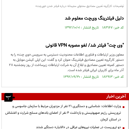
توضیحات کارگروه تعیین مصادیق محتوای مجرمانه درباره فیلتر شدن «وی‌چت»
دلیل فیلترینگ وی‌چت معلوم شد
کد خبر: ۱۸۳۱۶۷ تاریخ انتشار : ۱۳۹۲/۱۰/۰۱
"وی چت" فیلتر شد/ لغو مصوبه VPN قانونی
معاون وزیر ارتباطات و فناوری اطلاعات محدودیت دسترسی به سرویس «وی چت» را به
دستور کارگروه تعیین مصادیق فیلترینگ عنوان کرد و گفت: این اپلی کیشن موبایل به
دستور کمیته تعیین مصادیق و ابلاغ آن به شرکت ارتباطات زیرساخت از روز پنجشنبه 28
آذر ماه برای کاربران ایرانی فیلتر شده است.
کد خبر: ۱۸۲۹۱۳ تاریخ انتشار : ۱۳۹۲/۰۹/۳۰
آخرین اخبار
وزارت اطلاعات: شناسایی و دستگیری ۲۱ نفر از مزدوران مرتبط با سازمان جاسوسی و
تروریستی رژیم صهیونیستی و بازداشت ۴ نفر از اعضای باندهای مسلح شرارت و اغتشاش
در استان کرمان
دو تروریست در عملیات نیروهای عراقی در «الانبار» دستگیر شدند