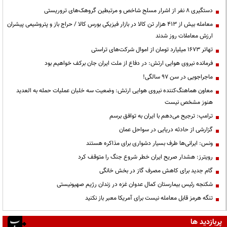
دستگیری ۸ نفر از اشرار مسلح شاخص و مرتبطین گروهک‌های تروریستی
معامله بیش از ۴۱۳ هزار تن کالا در بازار فیزیکی بورس کالا / حراج باز و پتروشیمی پیشران
ارزش معاملات روز شدند
تهاتر ۱۶۷۳ میلیارد تومان از اموال شرکت‌های تراستی
فرمانده نیروی هوایی ارتش: در دفاع از ملت ایران جان برکف خواهیم بود
ماجراجویی در سن ۹۷ سالگی!
معاون هماهنگ‌کننده نیروی هوایی ارتش: وضعیت سه خلبان عملیات حمله به العدید
هنوز مشخص نیست
ترامپ: ترجیح می‌دهم با ایران به توافق برسم
گزارشی از حادثه دریایی در سواحل عمان
ونس: ایرانی‌ها طرف بسیار دشواری برای مذاکره هستند
رویترز: هشدار صریح ایران خطر شروع جنگ را متوقف کرد
گام جدید برای کاهش مصرف گاز در بخش خانگی
شکنجه رئیس بیمارستان کمال عدوان غزه در زندان رژیم صهیونیستی
تنگه هرمز قابل معامله نیست برای آمریکا معبر باز نکنید
پربازدید ها