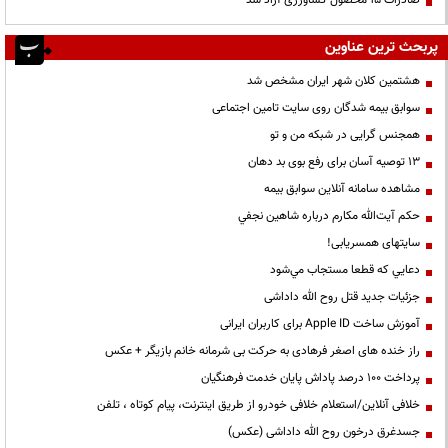
صادرات ۱۵ محصول کشاورزی آزاد شد
پربحث ترین عناوین
هشتمین کلان شهر ایران مشخص شد
سوابق بیمه شدگان روی سایت تامین اجتماعی
همجنس گرایی در شبکه من و تو
13 توصیه آسان برای رفع بوی بد دهان
مشاهده سامانه آنلاين سوابق بیمه
حكم آيت‌الله مكارم درباره شاهين نجفي
سایتهای همسریابی!
دعايي كه قطعا مستجاب مي‌شود
جزئیات جدید قتل روح الله داداشی
آموزش ساخت Apple ID برای کاربران ایرانی
راز خنده های اصغر فرهادی به حرکت بی شرمانه خانم بازیگر + عکس
پرداخت ۱۰۰ درصد پاداش پایان خدمت فرهنگیان
خلافی آنلاین/استعلام خلافی خودرو از طریق اینترنت، پیام کوتاه ، تلفن
جسدغرق درخون روح الله داداشی (عکس)