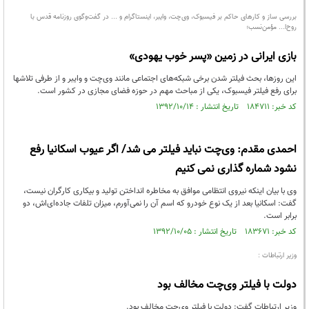
بررسی ساز و کارهای حاکم بر فیسبوک، وی‌چت، وایبر، اینستاگرام و ... در گفت‌وگوی روزنامه قدس با
روح‌ا... مؤمن‌نسب؛
بازی ایرانی در زمین «پسر خوب یهودی»
این روزها، بحث فیلتر شدن برخی شبکه‌های اجتماعی مانند وی‌چت و وایبر و از طرفی تلاشها
برای رفع فیلتر فیسبوک، یکی از مباحث مهم در حوزه فضای مجازی در کشور است.
کد خبر: ۱۸۴۷۱۱ تاریخ انتشار : ۱۳۹۲/۱۰/۱۴
احمدی مقدم: وی‌چت نباید فیلتر می شد/ اگر عیوب اسکانیا رفع
نشود شماره گذاری نمی کنیم
وی با بیان اینکه نیروی انتظامی موافق به مخاطره انداختن تولید و بیکاری کارگران نیست،
گفت: اسکانیا بعد از یک نوع خودرو که اسم آن را نمی‌آورم، میزان تلفات جاده‌ای‌اش، دو
برابر است.
کد خبر: ۱۸۳۶۷۱ تاریخ انتشار : ۱۳۹۲/۱۰/۰۵
وزیر ارتباطات :
دولت با فیلتر وی‌چت مخالف بود
وزیر ارتباطات گفت: دولت با فیلتر وی‌چت مخالف بود.