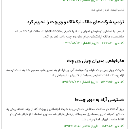
کد خبر: ۶۷۷۹۴۵ تاریخ انتشار : ۱۳۹۹/۰۵/۱۹
ترامپ تهدید خود را عملی کرد؛
ترامپ شرکت‌های مالک تیک‌تاک و وی‌چت را تحریم کرد
ترامپ با امضای دو فرمان اجرایی نه تنها کمپانی «ByteDance»، مالک تیک‌تاک بلکه
«تنتست» مالک اپلیکیشن پیام‌رسان وی‌چت را نیز تحریم کرد.
کد خبر: ۶۷۷۶۸۹ تاریخ انتشار : ۱۳۹۹/۰۵/۱۷
عذرخواهی مدیران چینی وی چت
شرکت چینی وی چت طراح یک برنامه گپ پرطرفدار به همین نام، مجبور شد به علت ترجمه
نژادپرستانه لغت "خارجی سیاه" از کاربران عذرخواهی کند.
کد خبر: ۵۳۳۰۵۶ تاریخ انتشار : ۱۳۹۶/۰۷/۲۳
دسترسی آزاد به «وی چت»!
روز گذشته در ساعات مختلفی دسترسی به شبکه اجتماعی وی‌چت که از چند هفته پیش به
دستور کمیته تعیین مصادیق مجرمانه رایانه‌ای فیلتر شده بدون استفاده از فیلتر شکن در
نقاط متعدد تهران امکان‌پذیر شد.
کد خبر: ۱۸۴۸۵۴ تاریخ انتشار : ۱۳۹۲/۱۰/۱۵