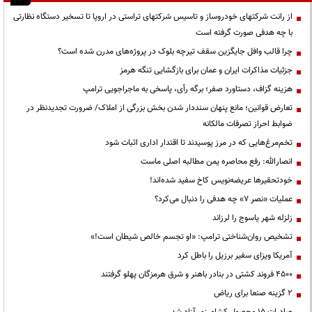
از رانت‌ شرکتهای خودروساز و تاسیس شرکتهای تراستی در اروپا تا تسخیر دستگاه نظارتی
با چه هدفی صورت گرفته است
چرا قالب وافل جایگزین سقف تیرچه بلوک در پروژه‌های مدرن شده است؟
جزئیات مذاکرات ایران و عمان برای بازگشایی تنگه هرمز
هزینه گزاف، دستاورد صفر؛ برگه رأی، پاسخی به ماجراجویی ترامپ
تعارض قوانین؛ مانع پنهان سنددار شدن بخش بزرگی از املاک/ ضرورت تجدیدنظر در
ضوابط احراز تصرفات مالکانه
تخم‌مرغ‌هایی که در مرز پوسیدند تا اقتدار اداری اثبات شود
انصارالله: رفع محاصره یمن مطالبه اصلی ماست
خودتحقیرها عریضه‌نویس کاخ سفید شده‌اند!
عملیات «نصر ۷» چه هدفی را دنبال می‌کرد؟
زلزله شهر یاسوج را لرزاند
تشخیص روان‌شناختی ترامپ: «او تجسم خالص شیطان است!»
آمریکا ویزای سفیر برزیل را باطل کرد
۴۵۰۰ فروند کشتی در بنادر باهنر و شرق هرمزگان پهلو گرفتند
۲ گزینه صنعا برای ریاض