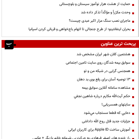
حمایت از هشت هزار نوآموز سیستان و بلوچستانی
وحدت مکرّراً و مؤکّداً تذکر داده شد
ماجرای نصب سنگ مزار اکبر عبدی چیست؟
بحران اینفانتینو؛ از طرح جنجالی تا اتهام باج‌خواهی و قربانی کردن اسپانیا
پربحث ترین عناوین
هشتمین کلان شهر ایران مشخص شد
سوابق بیمه شدگان روی سایت تامین اجتماعی
همجنس گرایی در شبکه من و تو
13 توصیه آسان برای رفع بوی بد دهان
مشاهده سامانه آنلاين سوابق بیمه
حكم آيت‌الله مكارم درباره شاهين نجفي
سایتهای همسریابی!
دعايي كه قطعا مستجاب مي‌شود
جزئیات جدید قتل روح الله داداشی
آموزش ساخت Apple ID برای کاربران ایرانی
راز خنده های اصغر فرهادی به حرکت بی شرمانه خانم بازیگر + عکس