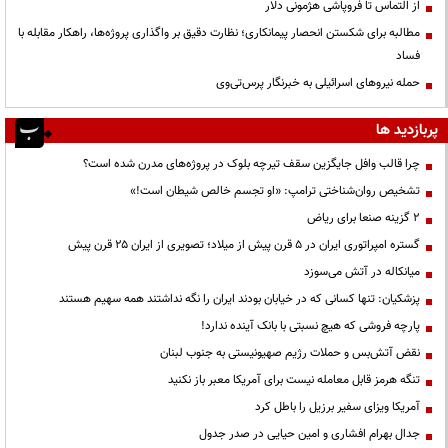
از التماس تا فروپاشی هژمونی دلار
مطالبه برای شکستن انحصار پیمانکاری؛ نظارت دقیق بر واگذاری پروژه‌ها، راهکار مقابله با
فساد
حمله نیروهای اسرائیلی به خبرنگار پرس‌تی‌وی
پربازدید ها
چرا قالب وافل جایگزین سقف تیرچه بلوک در پروژه‌های مدرن شده است؟
تشخیص روان‌شناختی ترامپ: «او تجسم خالص شیطان است!»
۲ گزینه صنعا برای ریاض
گستره امپراتوری ایران در ۵ قرن پیش از میلاد؛ تصویری از ایران ۲۵ قرن پیش
میانکاله در آتش می‌سوزد
پزشکیان: تنها کسانی که در خیابان بودند ایران را نگه نداشتند همه سهیم هستند
پارچه فروشی که هیچ نسبتی با بانک آینده ندارد!
نقض آتش‌بس و حملات رژیم صهیونیستی به جنوب لبنان
تنگه هرمز قابل معامله نیست برای آمریکا معبر باز نکنید
آمریکا ویزای سفیر برزیل را باطل کرد
جدال بهرام افشاری و امین حیایی در صدر جدول