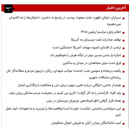
آخرین اخبار
سربازانِ خیابانِ ظهور؛ ملتِ مبعوثِ رودسر در پاسخ به دشمن: «خیابان‌ها را به ناامیدان
نمی‌دهیم»
اعلام پایان مراسم اربعین ۱۴۰۵
توقف صادرات نفت عربستان به آمریکا
ترامپ از افشای کمبود مهمات آمریکا خشمگین است
اجازه باز شدن مسیر دوم در تنگه هرمز را نخواهیم داد
فرق است میان مجاهدان در میدان و ساکتین
یکصد و پنجاه و سومین شب خدمت؛ موکب شهدای رزکان، تریبون مردم و مطالبه‌گر حل
ریشه‌ای مشکلات شهری
هشدار حاجی دلیگانی درباره تغییر سهم دریای خزر و مخالفت با واگذاری امتیاز
باید افراد کارآمدتر را به کار گرفت/ کاری می کنیم در معیشت مردم مشکلی پیش نیاید
هدف قرار گرفتن اتاق‌ فرماندهی مزدوران عربستان در یمن
این دیپلماسی نمایشی، شکست خورده است/واقعیت‌ها را بپذیرید و به تعهدات خود عمل
کنید
امید مالباختگان رمزارز آبکی به فروش اموال محکومان