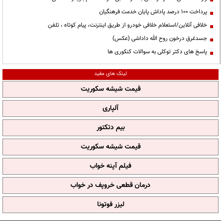
پرداخت ۱۰۰ درصد پاداش پایان خدمت فرهنگیان
خلافی آنلاین/استعلام خلافی خودرو از طریق اینترنت، پیام کوتاه ، تلفن
جسدغرق درخون روح الله داداشی (عکس)
پاسخ های دکتر توکلی به سوالات کنکوری ها
لینک های مفید
قیمت شیشه سکوریت
آلپاری
بیم دتکتور
قیمت شیشه سکوریت
فیلم آپنه خواب
درمان قطعی خروپف در خواب
لیزر فوتونا