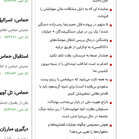
جان باختند
کد خبر: ۸۷۳۴۹۶ تاریخ انتشار : ۱۴۰۴/۰۶/۱۹
نماینده ای که به دلیل مشکلات مالی موبایلش را
فروخت
حماس: اسرائیل 
۵ متهم در پرونده قتل حمیدرضا رجب‌زاده دستگیر
جنبش حماس اعلام کر
شدند/ یک زن در میان دستگیرشدگان + جزئیات
کد خبر: ۸۷۲۲۲۰ تاریخ انتشار : ۱۴۰۴/۰۵/۲۰
واشنگتن درحال بررسی انتقال موشک‌های
«آتاکامس» به اوکراین از طریق ترکیه
هشدار صنعا به عربستان: وقت تلف نکنید
استقبال حماس 
اعدام بد است اما قلب تپنده‌ای را از سینه بیرون
جنبش حماس از اعلا
کشیدن نه!
کد خبر: ۸۶۸۰۷۲ تاریخ انتشار : ۱۴۰۴/۰۲/۱۵
به همه ثابت می‌شود که دیپلماسی با رژیم پست
سعودی بی‌فایده است| برای تنبیه آل‌سعود باید با
حماس: تل آویو
اقدام نظامی تحقیرشان کنیم
تاراج هویت ملی در بازار بی‌صاحب پوشاک؛
یکی از رهبران جنبش
مسئولان نظارت کجا خوابیده‌اند؟ / زیر سایه جنگ،
کد خبر: ۸۶۴۲۸۲ تاریخ انتشار : ۱۴۰۳/۱۱/۱۷
جامعه در حال بی‌حیا شدن است
هوش مصنوعی چگونه عملیات فضاپیماها و
درگیری مبارزان
ماهواره‌ها را تغییر می‌دهد؟