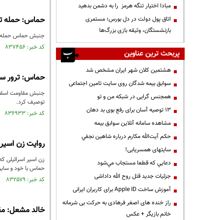
مبادا اختیار تنگه هرمز را به دشمن بدهید
حماس: حمله تر
اتاق پول دولت در دل بورس؛ مستمری
بازنشستگان، وثیقه بازی بزرگ‌ها
جنبش حماس حمله پهپ
کد خبر: ۸۳۷۴۵۶ تاریخ انتشار : ۱۴۰۲/۱۰/۱۴
پربحث ترین عناوین
هشتمین کلان شهر ایران مشخص شد
حماس: ترور سر
سوابق بیمه شدگان روی سایت تامین اجتماعی
جنبش مقاومت اسلامی
همجنس گرایی در شبکه من و تو
توصیف کرد.
13 توصیه آسان برای رفع بوی بد دهان
کد خبر: ۸۳۶۹۳۳ تاریخ انتشار : ۱۴۰۲/۱۰/۰۷
مشاهده سامانه آنلاين سوابق بیمه
حكم آيت‌الله مكارم درباره شاهين نجفي
روایت زن اسیر 
سایتهای همسریابی!
زن اسیر اسرائیلی که
دعايي كه قطعا مستجاب مي‌شود
حماس با خود و سای
جزئیات جدید قتل روح الله داداشی
کد خبر: ۸۳۲۵۷۹ تاریخ انتشار : ۱۴۰۲/۰۸/۰۲
آموزش ساخت Apple ID برای کاربران ایرانی
راز خنده های اصغر فرهادی به حرکت بی شرمانه
خالد مشعل: مقا
خانم بازیگر + عکس