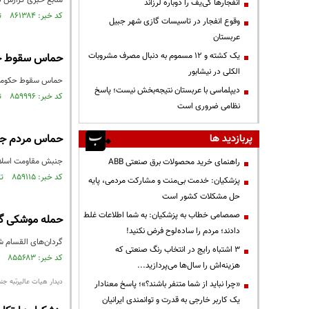
منابع خبری گزارش د
انفجارها کی‌یف را دوباره لرزاند
کد خبر: ۸۶۱۳۸۴ تاریخ انتشار : ۱۴۰۳/۱۰/۰۸
وقوع انفجار در تاسیسات گازی شهر جبیل
عربستان
یک کشته و ۱۲ مسموم به دنبال مصرف مشروبات
حماس سقوط حک
الکلی در نیشابور
حماس سقوط حکومت اس
دیپلماسی با عربستان نتیجه‌بخش نیست؛ پاسخ
کد خبر: ۸۵۹۹۹۶ تاریخ انتشار : ۱۴۰۳/۰۹/۱۹
نظامی ضروری است
پربازدید ها
حماس مردم جهان
جنبش مقاومت اسلامی
راهنمای خرید محصولات برق صنعتی ABB
کد خبر: ۸۵۹۱۱۵ تاریخ انتشار : ۱۴۰۳/۰۹/۰۸
پزشکیان: خدمت بی‌منت و مشارکت مردمی، پایه
حل مشکلات کشور است
صمصامی خطاب به پزشکیان: به شما اطلاعات غلط
حمله موشکی گس
دادند؛ مردم را ساده‌لوح فرض نکنید!
گردان‌های القسام 
3 اشتباه رایج در انتخاب رنگ صنعتی که
کد خبر: ۸۵۵۶۸۳ تاریخ انتشار : ۱۴۰۳/۰۷/۱۶
هزینه‌اش را سال‌ها می‌پردازید...
دیدار هیات عالیرتبه 
«چرا نباید از شما متنفر باشند؟»؛ پاسخ معنادار
یک کاربر خارجی به قدرت و توانمندی ایرانیان