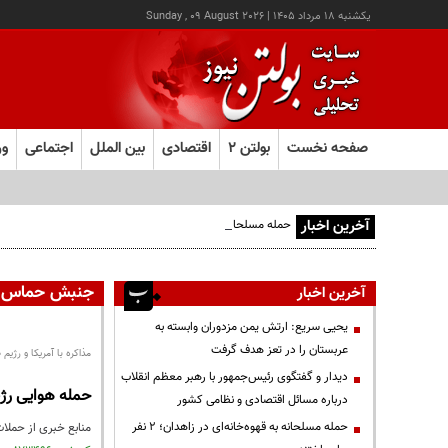
يکشنبه ۱۸ مرداد ۱۴۰۵
|
Sunday , 09 August 2026
صفحه نخست
بولتن ۲
اقتصادی
بین الملل
اجتماعی
ور
آخرین اخبار
حمله مسلحانه به قهوه‌خانه‌ای در زاهدان؛ ۲ نفر جان باختند
جنبش حماس
آخرین اخبار
یحیی سریع: ارتش یمن مزدوران وابسته به
عربستان را در تعز هدف گرفت
مذاکره با آمریکا و ر
دیدار و گفتگوی رئیس‌جمهور با رهبر معظم انقلاب
حمله هوایی رژ
درباره مسائل اقتصادی و نظامی کشور
حمله مسلحانه به قهوه‌خانه‌ای در زاهدان؛ ۲ نفر
منابع خبری از حملات