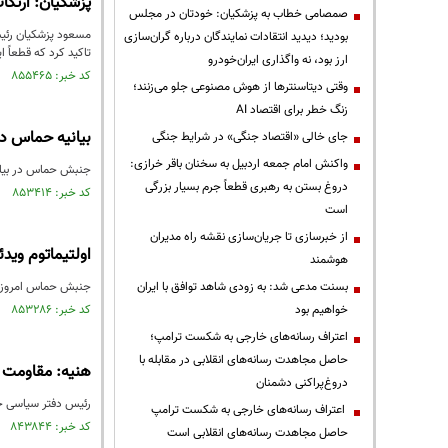
پزشکیان: ارتکا
صمصامی خطاب به پزشکیان: خودتان در مجلس
مسعود پزشکیان رئیس
بودید؛ دیدید انتقادات نمایندگان درباره گران‌سازی
تاکید کرد که قطعاً 
ارز بود، نه واگذاری ایران‌خودرو
کد خبر: ۸۵۵۴۶۵ تاریخ انتشار : ۱۴۰۳/۰۷/۱۲
وقتی دیتاسنترها از هوش مصنوعی جلو می‌زنند؛
زنگ خطر برای اقتصاد AI
بیانیه حماس د
جای خالی «اقتصاد جنگی» در شرایط جنگی
واکنش امام جمعه اردبیل به سخنان باقر خرازی:
جنبش حماس در بیانی
دروغ بستن به رهبری قطعاً جرم بسیار بزرگی
کد خبر: ۸۵۳۴۱۴ تاریخ انتشار : ۱۴۰۳/۰۶/۱۶
است
از خبرسازی تا جریان‌سازی نقشه راه مدیران
اولتیماتوم وید
هوشمند
بسنت مدعی شد: به زودی شاهد توافق با ایران
جنبش حماس امروز چه
خواهیم بود
کد خبر: ۸۵۳۲۸۶ تاریخ انتشار : ۱۴۰۳/۰۶/۱۴
اعتراف رسانه‌های خارجی به شکست ترامپ؛
حاصل مجاهدت رسانه‌های انقلابی در مقابله با
هنیه: مقاومت ه
دروغ‌پراکنی دشمنان
رئیس دفتر سیاسی جن
اعتراف رسانه‌های خارجی به شکست ترامپ
کد خبر: ۸۴۳۸۴۴ تاریخ انتشار : ۱۴۰۳/۰۱/۱۵
حاصل مجاهدت رسانه‌های انقلابی است