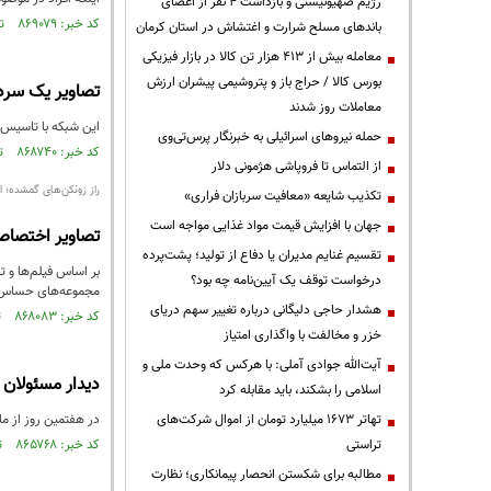
رژیم صهیونیستی و بازداشت ۴ نفر از اعضای
کد خبر: ۸۶۹۰۷۹ تاریخ انتشار : ۱۴۰۴/۰۳/۰۹
باندهای مسلح شرارت و اغتشاش در استان کرمان
معامله بیش از ۴۱۳ هزار تن کالا در بازار فیزیکی
بورس کالا / حراج باز و پتروشیمی پیشران ارزش
تصاویر یک سردار
معاملات روز شدند
این شبکه با تاسیس شر
حمله نیروهای اسرائیلی به خبرنگار پرس‌تی‌وی
کد خبر: ۸۶۸۷۴۰ تاریخ انتشار : ۱۴۰۴/۰۲/۳۱
از التماس تا فروپاشی هژمونی دلار
راز زونکن‌های گمشده؛ 
تکذیب شایعه «معافیت سربازان فراری»
جهان با افزایش قیمت مواد غذایی مواجه است
تصاویر اختصاصی
تقسیم غنایم مدیران یا دفاع از تولید؛ پشت‌پرده
بر اساس فیلم‌ها و ت
درخواست توقف یک آیین‌نامه چه بود؟
مجموعه‌های حساس ب
هشدار حاجی دلیگانی درباره تغییر سهم دریای
کد خبر: ۸۶۸۰۸۳ تاریخ انتشار : ۱۴۰۴/۰۲/۱۵
خزر و مخالفت با واگذاری امتیاز
آیت‌الله جوادی آملی: با هرکس که وحدت ملی و
دیدار مسئولان و
اسلامی را بشکند، باید مقابله کرد
تهاتر ۱۶۷۳ میلیارد تومان از اموال شرکت‌های
در هفتمین روز از ما
تراستی
کد خبر: ۸۶۵۷۶۸ تاریخ انتشار : ۱۴۰۳/۱۲/۲۰
مطالبه برای شکستن انحصار پیمانکاری؛ نظارت