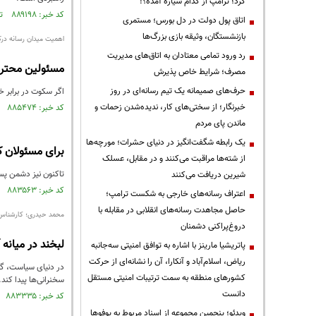
کرد؛ ترامپ از کدام سیاره آمده؟!
کد خبر: ۸۸۹۱۹۸ تاریخ انتشار : ۱۴۰۵/۰۳/۲۵
اتاق پول دولت در دل بورس؛ مستمری
بازنشستگان، وثیقه بازی بزرگ‌ها
اهمیت میدان رسانه در
رد ورود تمامی معتادان به اتاق‌های مدیریت
مسئولین محترم؛
مصرف؛ شرایط خاص پذیرش
حرف‌های صمیمانه یک تیم رسانه‌ای در روز
اگر سکوت در برابر 
خبرنگار؛ از سختی‌های کار، ندیده‌شدن زحمات و
کد خبر: ۸۸۵۴۷۴ تاریخ انتشار : ۱۴۰۵/۰۱/۲۶
ماندن پای مردم
یک رابطه شگفت‌انگیز در دنیای حشرات؛ مورچه‌ها
برای مسئولان‌ کشور و فرمان
از شته‌ها مراقبت می‌کنند و در مقابل، عسلک
تاکنون نیز دشمن پس
شیرین دریافت می‌کنند
کد خبر: ۸۸۳۵۶۳ تاریخ انتشار : ۱۴۰۴/۱۲/۲۷
اعتراف رسانه‌های خارجی به شکست ترامپ؛
حاصل مجاهدت رسانه‌های انقلابی در مقابله با
محمد حیدری؛ کارشناس 
دروغ‌پراکنی دشمنان
لبخند در میانه
پاتریشیا مارینز با اشاره به توافق امنیتی سه‌جانبه
ریاض، اسلام‌آباد و آنکارا، آن را نشانه‌ای از حرکت
در دنیای سیاست، گاه
کشورهای منطقه به سمت ترتیبات امنیتی مستقل
سخنرانی‌ها پیدا کند.
دانست
کد خبر: ۸۸۳۳۳۵ تاریخ انتشار : ۱۴۰۴/۱۲/۲۲
ویدئو؛ پنجمین مجموعه از اسناد مربوط به یوفوها