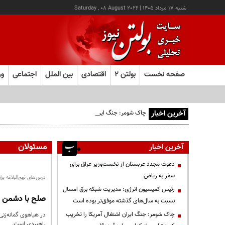
شنبه ۱۷ مرداد ۱۴۰۵
|
Saturday , 08 August 2026
صفحه نخست
بولتن ۲
اقتصادی
بین الملل
اجتماعی
ور
آخرین اخبار
چاک شومر: جنگ ایران اشتغال آمریکا را تخریب کرد؛ ترامپ از کد
مسئولان
آخرین اخبار
دعوت مجدد عربستان از نخست‌وزیر عراق برای
سفر به ریاض
درس‌های نهج‌البلاغه برا
رئیس کمیسیون انرژی: مدیریت شبکه برق امسال
صلح با دشمن دی
نسبت به سال‌های گذشته موفق‌تر بوده است
چاک شومر: جنگ ایران اشتغال آمریکا را تخریب
در هیاهوی گمانه‌زنی
راهبردی است.