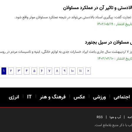
لادستی و تاثیر آن در عملکرد مسئولان
ارت گفت: پیگیری اسناد بالادستی می‌تواند در نتیجه عملکرد مسئولان موثر واقع شود.
ل مسئولان در سیل ‌بجنورد
جنورد شده است.
1
2
3
4
5
6
7
8
9
10
11
>
اجتماعی
|
ورزشی
|
عکس
|
فرهنگ و هنر
|
IT
|
انرژی
|
|
امه
آب و هوا
RSS
 با ذکر منبع بلامانع است.