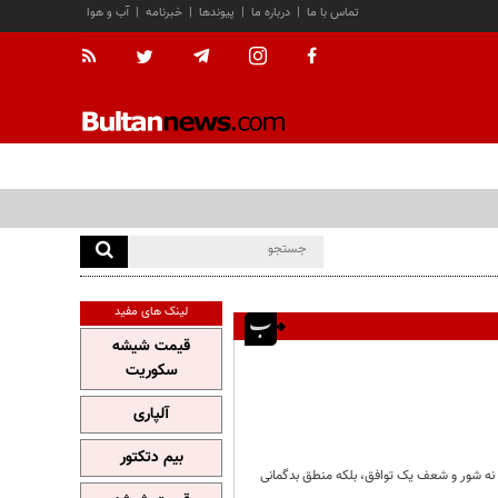
تماس با ما
|
درباره ما
|
پیوندها
|
خبرنامه
|
آب و هوا
لینک های مفید
قیمت شیشه
سکوریت
آلپاری
بیم دتکتور
د، نه شور و شعف یک توافق، بلکه منطق بدگمانی