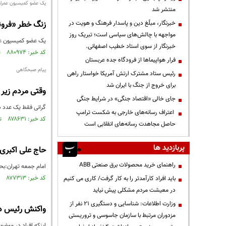
یک عضو کمیسیون عمران
منتشر شد
خبرنگار، مبلّغ دین و پاسدار فرهنگ و هویت در
زنگ خطر «فرونش
مواجهه با چالش‌های سیاسی است؛ تبریک روز
یک عضو کمیسیون عمر
خبرنگار از سوی استاد خطیب اصفهانی.
کد خبر: ۸۸۰۹۷۴ تاریخ انتشار : ۱۴۰۴/۱۱/۱۳
فرار هواپیماها از فرودگاه جده عربستان
پیام صبحگاهی
رئیس ستاد مشترک ارتش آمریکا خواستار راهی
برای خروج از جنگ با ایران شد
وقتی مردم زیر 
جای خالی «اقتصاد جنگی» در شرایط جنگی
گرانی فقط یک عدد در
اعتراف رسانه‌های خارجی به شکست ترامپ
کد خبر: ۸۷۸۶۳۱ تاریخ انتشار : ۱۴۰۴/۰۹/۲۷
حاصل مجاهدت رسانه‌های انقلابی است
پربازدید ها
حاج علی اکبری:
راهنمای خرید محصولات برق صنعتی ABB
امام جمعه تهران:بحران کم‌آبی در ۶۰ سا
کد خبر: ۸۷۷۳۱۳ تاریخ انتشار : ۱۴۰۴/۰۸/۳۰
باید افراد کارآمدتر را به کار گرفت/ کاری می کنیم
در معیشت مردم مشکلی پیش نیاید
وزارت اطلاعات: شناسایی و دستگیری ۲۱ نفر از
واکنش رئیس دفت
مزدوران مرتبط با سازمان جاسوسی و تروریستی
اینکه افراد در موض