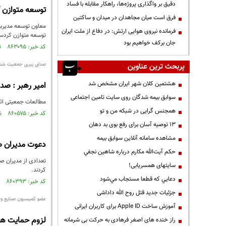
دقیق بر واگذاری پروژه‌ها، راهکار مقابله با فساد
توسعه متوازن ک
فرق است میان مجاهدان در میدان و ساکتین
معاون توسعه مدیربیت
فرمانده نیروی هوایی ارتش: در دفاع از ملت ایران
توسعه متوازن کردست
جان برکف خواهیم بود
کد خبر: ۸۶۳۰۹۵ تاریخ انتشار : ۱۴۰۳/۱۱/۰۱
صدای پیری جمعیت شنی
پربحث ترین عناوین
هشتمین کلان شهر ایران مشخص شد
امیر رهبر : صد
سوابق بیمه شدگان روی سایت تامین اجتماعی
مطالعات جمعیتی اثب
همجنس گرایی در شبکه من و تو
کد خبر: ۸۶۰۵۷۵ تاریخ انتشار : ۱۴۰۳/۰۹/۲۶
13 توصیه آسان برای رفع بوی بد دهان
مشاهده سامانه آنلاين سوابق بیمه
دعوت مدیران صنعت
حكم آيت‌الله مكارم درباره شاهين نجفي
سایتهای همسریابی!
کردند.
دعايي كه قطعا مستجاب مي‌شود
کد خبر: ۸۶۰۳۹۳ تاریخ انتشار : ۱۴۰۳/۰۹/۲۴
جزئیات جدید قتل روح الله داداشی
عضو کمیسیون صنایع و 
آموزش ساخت Apple ID برای کاربران ایرانی
لزوم حمایت همه
راز خنده های اصغر فرهادی به حرکت بی شرمانه