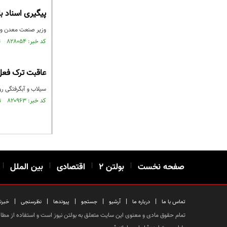
پیگیری اسناد با
وزیر صنعت معدن و تج
کد خبر: ۸۲۸۰۵۴ تاریخ انتشار : ۱۴۰۲/۰۵/۱۹
‌عاقبت ترک‌ فع
سیلاب و آبگرفتگی روز ۷ اردیبهشت سال جاری باعث ایراد خسارات جدی به لوازم خانگی، ابنیه و تاسیسات مردم در روستای محمد علی پهلوان ب
کد خبر: ۸۲۰۹۶۳ تاریخ انتشار : ۱۴۰۲/۰۲/۱۰
صفحه نخست
|
بولتن ۲
|
اقتصادی
|
بین الملل
|
|
|
|
|
|
|
تماس با ما
درباره ما
آرشیو
جستجو
پیوندها
نظرسنجی
خبرن
تمام حقوق مادی و معنوی این سایت متعلق به بولتن نیوز است و استفاده از مطالب