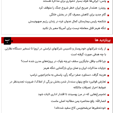
ونس: ایرانی‌ها طرف بسیار دشواری برای مذاکره هستند
رویترز: هشدار صریح ایران خطر شروع جنگ را متوقف کرد
گام جدید برای کاهش مصرف گاز در بخش خانگی
شکنجه رئیس بیمارستان کمال عدوان غزه در زندان رژیم صهیونیستی
تنگه هرمز قابل معامله نیست برای آمریکا معبر باز نکنید
پربازدید ها
از رانت‌ شرکتهای خودروساز و تاسیس شرکتهای تراستی در اروپا تا تسخیر دستگاه نظارتی
با چه هدفی صورت گرفته است
چرا قالب وافل جایگزین سقف تیرچه بلوک در پروژه‌های مدرن شده است؟
جزئیات مذاکرات ایران و عمان برای بازگشایی تنگه هرمز
هزینه گزاف، دستاورد صفر؛ برگه رأی، پاسخی به ماجراجویی ترامپ
تعارض قوانین؛ مانع پنهان سنددار شدن بخش بزرگی از املاک/ ضرورت تجدیدنظر در
ضوابط احراز تصرفات مالکانه
تخم‌مرغ‌هایی که در مرز پوسیدند تا اقتدار اداری اثبات شود
انصارالله: رفع محاصره یمن مطالبه اصلی ماست
خودتحقیرها عریضه‌نویس کاخ سفید شده‌اند!