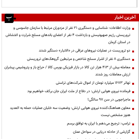
آخرین اخبار
وزارت اطلاعات: شناسایی و دستگیری ۲۱ نفر از مزدوران مرتبط با سازمان جاسوسی و
تروریستی رژیم صهیونیستی و بازداشت ۴ نفر از اعضای باندهای مسلح شرارت و اغتشاش
در استان کرمان
دو تروریست در عملیات نیروهای عراقی در «الانبار» دستگیر شدند
دستگیری ۸ نفر از اشرار مسلح شاخص و مرتبطین گروهک‌های تروریستی
معامله بیش از ۴۱۳ هزار تن کالا در بازار فیزیکی بورس کالا / حراج باز و پتروشیمی پیشران
ارزش معاملات روز شدند
تهاتر ۱۶۷۳ میلیارد تومان از اموال شرکت‌های تراستی
فرمانده نیروی هوایی ارتش: در دفاع از ملت ایران جان برکف خواهیم بود
ماجراجویی در سن ۹۷ سالگی!
معاون هماهنگ‌کننده نیروی هوایی ارتش: وضعیت سه خلبان عملیات حمله به العدید
هنوز مشخص نیست
ترامپ: ترجیح می‌دهم با ایران به توافق برسم
گزارشی از حادثه دریایی در سواحل عمان