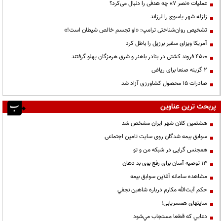
عملیات «نصر ۷» چه هدفی را دنبال می‌کرد؟
زلزله شهر یاسوج را لرزاند
تشخیص روان‌شناختی ترامپ: «او تجسم خالص شیطان است!»
آمریکا ویزای سفیر برزیل را باطل کرد
۴۵۰۰ فروند کشتی در بنادر باهنر و شرق هرمزگان پهلو گرفتند
۲ گزینه صنعا برای ریاض
صادرات ۱۵ محصول کشاورزی آزاد شد
پربحث ترین عناوین
هشتمین کلان شهر ایران مشخص شد
سوابق بیمه شدگان روی سایت تامین اجتماعی
همجنس گرایی در شبکه من و تو
13 توصیه آسان برای رفع بوی بد دهان
مشاهده سامانه آنلاين سوابق بیمه
حكم آيت‌الله مكارم درباره شاهين نجفي
سایتهای همسریابی!
دعايي كه قطعا مستجاب مي‌شود