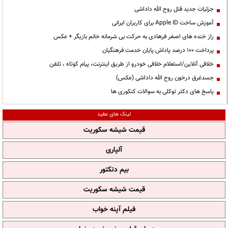
جزئیات جدید قتل روح الله داداشی
آموزش ساخت Apple ID برای کاربران ایرانی
راز خنده های اصغر فرهادی به حرکت بی شرمانه خانم بازیگر + عکس
پرداخت ۱۰۰ درصد پاداش پایان خدمت فرهنگیان
خلافی آنلاین/استعلام خلافی خودرو از طریق اینترنت، پیام کوتاه ، تلفن
جسدغرق درخون روح الله داداشی (عکس)
پاسخ های دکتر توکلی به سوالات کنکوری ها
لینک های مفید
قیمت شیشه سکوریت
آلپاری
بیم دتکتور
قیمت شیشه سکوریت
فیلم آپنه خواب