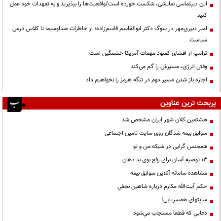
این دیپلماسی نمایشی، شکست خورده است/واقعیت‌ها را بپذیرید و به تعهدات خود عمل
کنید
امیر دبیری‌مهر در سوگ دکتر ابوالقاسم قاسم‌زاده؛ از خاطرات صداوسیما تا کلاس درس
سیاست
ترامپ از افشای کمبود مهمات آمریکا خشمگین است
وقتی انرژی، مسیرش را گم می‌کند
اجازه باز شدن مسیر دوم در تنگه هرمز را نخواهیم داد
پربحث ترین عناوین
هشتمین کلان شهر ایران مشخص شد
سوابق بیمه شدگان روی سایت تامین اجتماعی
همجنس گرایی در شبکه من و تو
13 توصیه آسان برای رفع بوی بد دهان
مشاهده سامانه آنلاين سوابق بیمه
حكم آيت‌الله مكارم درباره شاهين نجفي
سایتهای همسریابی!
دعايي كه قطعا مستجاب مي‌شود