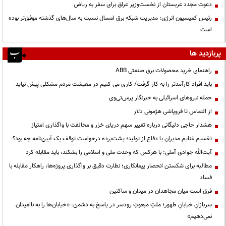
دعوت مجدد عربستان از نخست‌وزیر عراق برای سفر به ریاض
رئیس کمیسیون انرژی: مدیریت شبکه برق امسال نسبت به سال‌های گذشته موفق‌تر بوده
است
پربازدید ها
راهنمای خرید محصولات برق صنعتی ABB
باید افراد کارآمدتر را به کار گرفت/ کاری می کنیم در معیشت مردم مشکلی پیش نیاید
حمله نیروهای اسرائیلی به خبرنگار پرس‌تی‌وی
از التماس تا فروپاشی هژمونی دلار
هشدار حاجی دلیگانی درباره تغییر سهم دریای خزر و مخالفت با واگذاری امتیاز
تقسیم غنایم مدیران یا دفاع از تولید؛ پشت‌پرده درخواست توقف یک آیین‌نامه چه بود؟
آیت‌الله جوادی آملی: با هرکس که وحدت ملی و اسلامی را بشکند، باید مقابله کرد
مطالبه برای شکستن انحصار پیمانکاری؛ نظارت دقیق بر واگذاری پروژه‌ها، راهکار مقابله با
فساد
فرق است میان مجاهدان در میدان و ساکتین
سربازانِ خیابانِ ظهور؛ ملتِ مبعوثِ رودسر در پاسخ به دشمن: «خیابان‌ها را به ناامیدان
نمی‌دهیم»