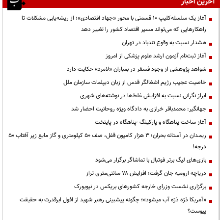
آخرین اخبار
آغاز یک سلسله‌کلیپ ۱۰ قسمتی با محور «جهاد اقتصادی»؛ از ریشه‌یابی مشکلات تا
راهکارهایی که می‌تواند مسیر اقتصاد کشور را تغییر دهد
هشدار نسبت به وقوع تندباد در تهران
آغاز ثبت‌نام آزمون ارشد علوم پزشکی از امروز
شواهد پژوهشی از وجود فسفر در بمباران «لامرد» حکایت دارد
خاصیت عجیب رژیم اشغالگر قدس از زبان دیپلمات سازمان ملل
ابراز نگرانی نسبت به افزایش غلط‌ها در نوشته‌های شهری
جهانگیر: محمدباقر خرازی به دادگاه ویژه روحانیت احضار شد
آغاز ساخت پناهگاه و پارکینگ -پناهگاه در پایتخت
ریمـدان در آستانه بحران؛ ۳ هزار کامیون قفل، صف ۵۰ کیلومتری و گاز مایع زیر آفتاب ۵۰
درجه!
بازی‌های لیگ برتر فوتبال با تماشاگر برگزار می‌شود
دریاچه ارومیه جان گرفت؛ افزایش ۷۸ سانتی‌متری تراز
برگزاری نشست وزرای خارجه کشورهای بریکس در نیویورک
«آمریکا ذرّه ذرّه آب میشود»؛ چگونه پیشبینی رهبر شهید از افول ابرقدرت به حقیقت
پیوست؟