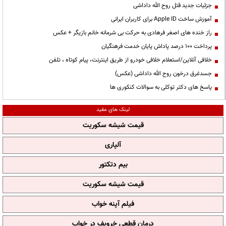
جزئیات جدید قتل روح الله داداشی
آموزش ساخت Apple ID برای کاربران ایرانی
راز خنده های اصغر فرهادی به حرکت بی شرمانه خانم بازیگر + عکس
پرداخت ۱۰۰ درصد پاداش پایان خدمت فرهنگیان
خلافی آنلاین/استعلام خلافی خودرو از طریق اینترنت، پیام کوتاه ، تلفن
جسدغرق درخون روح الله داداشی (عکس)
پاسخ های دکتر توکلی به سوالات کنکوری ها
لینک های مفید
قیمت شیشه سکوریت
آلپاری
بیم دتکتور
قیمت شیشه سکوریت
فیلم آپنه خواب
درمان قطعی خروپف در خواب