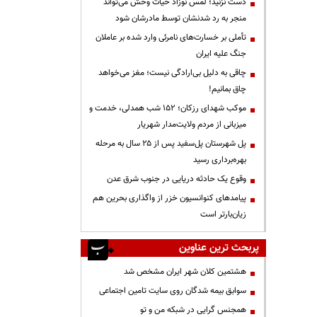
دست نزنید؛ لمس نوزاد حیات وحش می‌تواند
منجر به رد شدنشان توسط مادرشان شود
تأملی بر خسارت‌های نامرئی وارد شده بر عاملان
جنگ علیه ایران
چاقی به دلیل بی‌ارادگی نیست؛ مغز می‌خواهد
چاق بمانیم!
موکب شهدای رزکان؛ ۱۵۲ شب همدلی، خدمت و
میزبانی از مردم ولایت‌مدار شهریار
پل شهرستان پل‌سفید پس از ۲۵ سال به مرحله
بهره‌برداری رسید
وقوع یک حادثه دریایی در جنوب شرق عدن
پیامدهای کنوانسیون خزر از واگذاری بحرین هم
زیان‌بارتر است
پربحث ترین عناوین
هشتمین کلان شهر ایران مشخص شد
سوابق بیمه شدگان روی سایت تامین اجتماعی
همجنس گرایی در شبکه من و تو