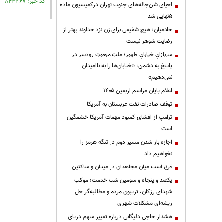
کد خبر: ۸۴۳۲۶۷ تاریخ انتشار : ۱۴۰۳/۰۱/۰۵
احیای شن‌چاله‌های جنوب تهران درکمیسیون ماده
۵نهایی شد
خادمیان: هیچ شفیعی برای زن نزد خداوند بهتر از
رضایت شوهر نیست
سربازانِ خیابانِ ظهور؛ ملتِ مبعوثِ رودسر در
پاسخ به دشمن: «خیابان‌ها را به ناامیدان
نمی‌دهیم»
اعلام پایان مراسم اربعین ۱۴۰۵
توقف صادرات نفت عربستان به آمریکا
ترامپ از افشای کمبود مهمات آمریکا خشمگین
است
اجازه باز شدن مسیر دوم در تنگه هرمز را
نخواهیم داد
فرق است میان مجاهدان در میدان و ساکتین
یکصد و پنجاه و سومین شب خدمت؛ موکب
شهدای رزکان، تریبون مردم و مطالبه‌گر حل
ریشه‌ای مشکلات شهری
هشدار حاجی دلیگانی درباره تغییر سهم دریای