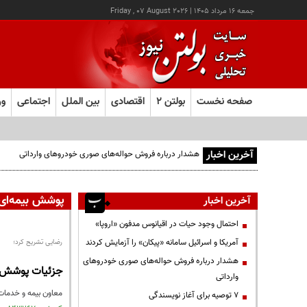
جمعه ۱۶ مرداد ۱۴۰۵
|
Friday , 07 August 2026
صفحه نخست
بولتن ۲
اقتصادی
بین الملل
اجتماعی
ور
آخرین اخبار
هشدار درباره فروش حواله‌های صوری خودروهای وارداتی
پوشش بیمه‌ای 
آخرین اخبار
احتمال وجود حیات در اقیانوس مدفون «اروپا»
آمریکا و اسرائیل سامانه «پیکان» را آزمایش کردند
رضایی تشریح کرد؛
هشدار درباره فروش حواله‌های صوری خودروهای
جزئیات پوشش ب
وارداتی
معاون بیمه و خدمات
۷ توصیه برای آغاز نویسندگی