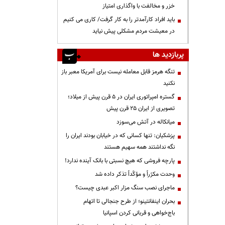
خزر و مخالفت با واگذاری امتیاز
باید افراد کارآمدتر را به کار گرفت/ کاری می کنیم
در معیشت مردم مشکلی پیش نیاید
پربازدید ها
تنگه هرمز قابل معامله نیست برای آمریکا معبر باز
نکنید
گستره امپراتوری ایران در ۵ قرن پیش از میلاد؛
تصویری از ایران ۲۵ قرن پیش
میانکاله در آتش می‌سوزد
پزشکیان: تنها کسانی که در خیابان بودند ایران را
نگه نداشتند همه سهیم هستند
پارچه فروشی که هیچ نسبتی با بانک آینده ندارد!
وحدت مکرّراً و مؤکّداً تذکر داده شد
ماجرای نصب سنگ مزار اکبر عبدی چیست؟
بحران اینفانتینو؛ از طرح جنجالی تا اتهام
باج‌خواهی و قربانی کردن اسپانیا