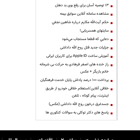
13 توصیه آسان برای رفع بوی بد دهان
مشاهده سامانه آنلاين سوابق بیمه
حكم آيت‌الله مكارم درباره شاهين نجفي
سایتهای همسریابی!
دعايي كه قطعا مستجاب مي‌شود
جزئیات جدید قتل روح الله داداشی
آموزش ساخت Apple ID برای کاربران ایرانی
راز خنده های اصغر فرهادی به حرکت بی شرمانه
خانم بازیگر + عکس
پرداخت ۱۰۰ درصد پاداش پایان خدمت فرهنگیان
خلافی آنلاین/استعلام خلافی خودرو از طریق
اینترنت، پیام کوتاه ، تلفن
جسدغرق درخون روح الله داداشی (عکس)
پاسخ های دکتر توکلی به سوالات کنکوری ها
|
|
|
|