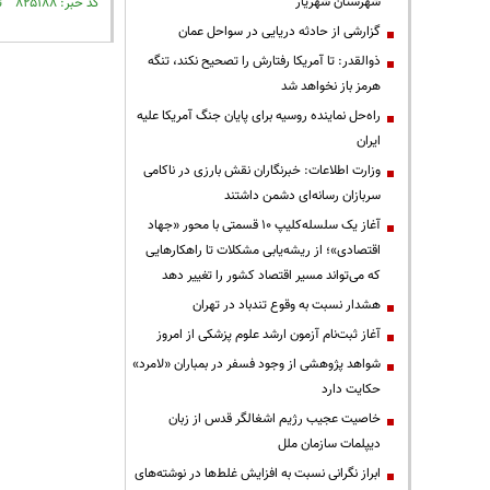
شهرستان شهریار
کد خبر: ۸۲۵۱۸۸ تاریخ انتشار : ۱۴۰۲/۰۴/۰۴
گزارشی از حادثه دریایی در سواحل عمان
ذوالقدر: تا آمریکا رفتارش را تصحیح نکند، تنگه
هرمز باز نخواهد شد
راه‌حل نماینده روسیه برای پایان جنگ آمریکا علیه
ایران
وزارت اطلاعات: خبرنگاران نقش بارزی در ناکامی
سربازان رسانه‌ای دشمن داشتند
آغاز یک سلسله‌کلیپ ۱۰ قسمتی با محور «جهاد
اقتصادی»؛ از ریشه‌یابی مشکلات تا راهکارهایی
که می‌تواند مسیر اقتصاد کشور را تغییر دهد
هشدار نسبت به وقوع تندباد در تهران
آغاز ثبت‌نام آزمون ارشد علوم پزشکی از امروز
شواهد پژوهشی از وجود فسفر در بمباران «لامرد»
حکایت دارد
خاصیت عجیب رژیم اشغالگر قدس از زبان
دیپلمات سازمان ملل
ابراز نگرانی نسبت به افزایش غلط‌ها در نوشته‌های