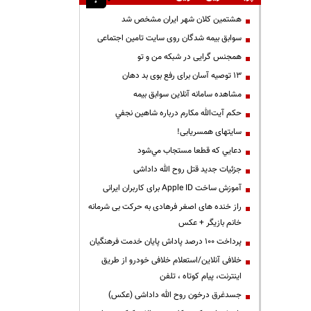
هشتمین کلان شهر ایران مشخص شد
سوابق بیمه شدگان روی سایت تامین اجتماعی
همجنس گرایی در شبکه من و تو
13 توصیه آسان برای رفع بوی بد دهان
مشاهده سامانه آنلاين سوابق بیمه
حكم آيت‌الله مكارم درباره شاهين نجفي
سایتهای همسریابی!
دعايي كه قطعا مستجاب مي‌شود
جزئیات جدید قتل روح الله داداشی
آموزش ساخت Apple ID برای کاربران ایرانی
راز خنده های اصغر فرهادی به حرکت بی شرمانه
خانم بازیگر + عکس
پرداخت ۱۰۰ درصد پاداش پایان خدمت فرهنگیان
خلافی آنلاین/استعلام خلافی خودرو از طریق
اینترنت، پیام کوتاه ، تلفن
جسدغرق درخون روح الله داداشی (عکس)