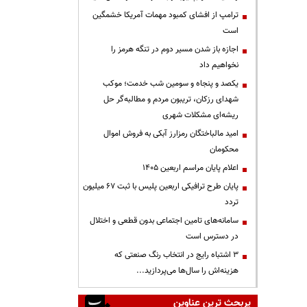
ترامپ از افشای کمبود مهمات آمریکا خشمگین
است
اجازه باز شدن مسیر دوم در تنگه هرمز را
نخواهیم داد
یکصد و پنجاه و سومین شب خدمت؛ موکب
شهدای رزکان، تریبون مردم و مطالبه‌گر حل
ریشه‌ای مشکلات شهری
امید مالباختگان رمزارز آبکی به فروش اموال
محکومان
اعلام پایان مراسم اربعین ۱۴۰۵
پایان طرح ترافیکی اربعین پلیس با ثبت ۶۷ میلیون
تردد
سامانه‌های تامین اجتماعی بدون قطعی و اختلال
در دسترس است
3 اشتباه رایج در انتخاب رنگ صنعتی که
هزینه‌اش را سال‌ها می‌پردازید...
پربحث ترین عناوین