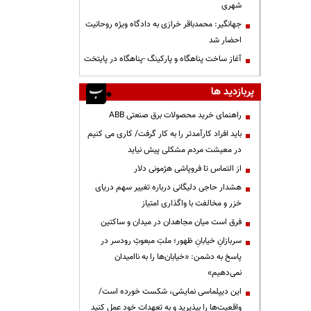
شهری
جهانگیر: محمدباقر خرازی به دادگاه ویژه روحانیت
احضار شد
آغاز ساخت پناهگاه و پارکینگ -پناهگاه در پایتخت
پربازدید ها
راهنمای خرید محصولات برق صنعتی ABB
باید افراد کارآمدتر را به کار گرفت/ کاری می کنیم
در معیشت مردم مشکلی پیش نیاید
از التماس تا فروپاشی هژمونی دلار
هشدار حاجی دلیگانی درباره تغییر سهم دریای
خزر و مخالفت با واگذاری امتیاز
فرق است میان مجاهدان در میدان و ساکتین
سربازانِ خیابانِ ظهور؛ ملتِ مبعوثِ رودسر در
پاسخ به دشمن: «خیابان‌ها را به ناامیدان
نمی‌دهیم»
این دیپلماسی نمایشی، شکست خورده است/
واقعیت‌ها را بپذیرید و به تعهدات خود عمل کنید