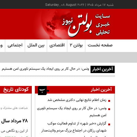
شنبه ۱۷ مرداد ۱۴۰۵
|
Saturday , 08 August 2026
صفحه نخست
بولتن ۲
اقتصادی
بین الملل
اجتماعی
ور
آخرین اخبار
ونس: در حال کار بر روی ایجاد یک سیستم ناوبری امن هستیم
کودتای تاریخ
آخرین اخبار
زمان اعلام نتایج نهایی دکتری مشخص شد
ونس: در حال کار بر روی ایجاد یک سیستم ناوبری
شباهت های مشترک و ت
امن هستیم
۲۸ مرداد سال ۱۳۳۲ با اولین کودتای تاریخ ورزش ایران
گزارش «خبر شهر» از تداوم فعالیت موکب
شهدای رزکان در اجتماع بزرگ مردم ولایت‌مدار
از این رو نگاهی می اندازیم به شباهت ها و تفا