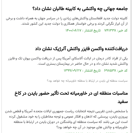
جامعه جهانی چه واکنشی به کابینه طالبان نشان داد؟
کابینه دولت جدید افغانستان واکنش‌های زیادی را در سراسر جهان به همراه داشت و برخی
از آن ابراز نگرانی کردند و برخی خواستار همکاری با دولت جدید این کشور شدند.
کد خبر: ۷۴۱۳۳۸ تاریخ انتشار : ۱۴۰۰/۰۶/۱۷
دریافت‌کننده واکسن فایزر واکنش آلرژیک نشان داد
یکی از افراد کادر درمان در ایالت آلاسکای آمریکا پس از دریافت واکسن بیوان تک و فایزر
واکنش شدید نشان داد و در حال حاضر در بیمارستان بستری است.
کد خبر: ۶۹۸۵۳۸ تاریخ انتشار : ۱۳۹۹/۰۹/۲۷
سیاست منطقه ای بایدن در ارتباط با منطقه خاورمیانه چه خواهد بود؟
مناسبات منطقه ای در خاورمیانه تحت تأثیر حضور بایدن در کاخ
سفید
با مشخص شدن تقریبی نتیجه انتخابات ریاست جمهوری ایالات متحده آمریکا و قطعی شدن
پیروزی بایدن، پرسشی که اذهان و افکار عمومی و توجه مخاطبان را به خود مشغول کرده
است این می باشد که سیاست منطقه ای واشنگتن در دوران بایدن در ارتباط با منطقه
خاورمیانه و چالش های موجود در آن چه خواهد بود؟