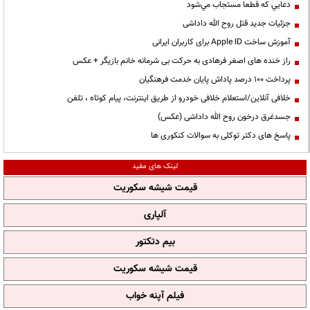
دعايي كه قطعا مستجاب مي‌شود
جزئیات جدید قتل روح الله داداشی
آموزش ساخت Apple ID برای کاربران ایرانی
راز خنده های اصغر فرهادی به حرکت بی شرمانه خانم بازیگر + عکس
پرداخت ۱۰۰ درصد پاداش پایان خدمت فرهنگیان
خلافی آنلاین/استعلام خلافی خودرو از طریق اینترنت، پیام کوتاه ، تلفن
جسدغرق درخون روح الله داداشی (عکس)
پاسخ های دکتر توکلی به سوالات کنکوری ها
لینک های مفید
قیمت شیشه سکوریت
آلپاری
بیم دتکتور
قیمت شیشه سکوریت
فیلم آپنه خواب