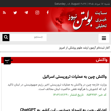
شنبه ۱۷ مرداد ۱۴۰۵
|
Saturday , 08 August 2026
از
و
ته
آغاز ثبت‌نام آزمون ارشد علوم پزشکی از امروز
ن
نو
واکنش
واکنش چین به عملیات تروریستی اسرائیل
وزارت خارجه چین در واکنش به عملیات تروریستی اخیر رژیم صهیونیستی در لبنان تاکید
کرد که کشورش با هرگونه نقض حاکمیت لبنان مخالف است.
کد خبر: ۸۵۴۳۸۴ تاریخ انتشار : ۱۴۰۳/۰۶/۲۹
اعتراض چین به انسداد دسترسی این کشور به ChatGPT