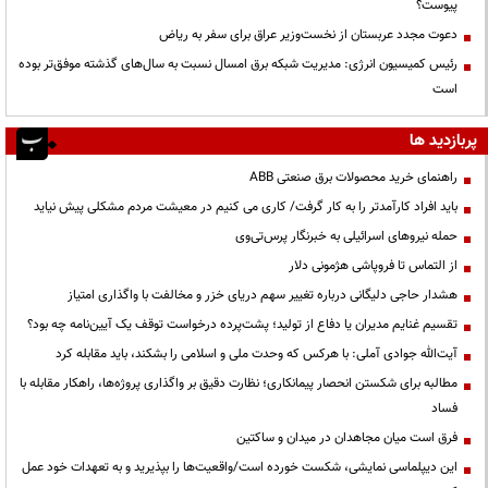
پیوست؟
دعوت مجدد عربستان از نخست‌وزیر عراق برای سفر به ریاض
رئیس کمیسیون انرژی: مدیریت شبکه برق امسال نسبت به سال‌های گذشته موفق‌تر بوده
است
پربازدید ها
راهنمای خرید محصولات برق صنعتی ABB
باید افراد کارآمدتر را به کار گرفت/ کاری می کنیم در معیشت مردم مشکلی پیش نیاید
حمله نیروهای اسرائیلی به خبرنگار پرس‌تی‌وی
از التماس تا فروپاشی هژمونی دلار
هشدار حاجی دلیگانی درباره تغییر سهم دریای خزر و مخالفت با واگذاری امتیاز
تقسیم غنایم مدیران یا دفاع از تولید؛ پشت‌پرده درخواست توقف یک آیین‌نامه چه بود؟
آیت‌الله جوادی آملی: با هرکس که وحدت ملی و اسلامی را بشکند، باید مقابله کرد
مطالبه برای شکستن انحصار پیمانکاری؛ نظارت دقیق بر واگذاری پروژه‌ها، راهکار مقابله با
فساد
فرق است میان مجاهدان در میدان و ساکتین
این دیپلماسی نمایشی، شکست خورده است/واقعیت‌ها را بپذیرید و به تعهدات خود عمل