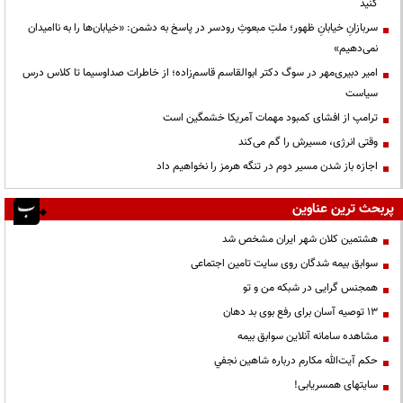
کنید
سربازانِ خیابانِ ظهور؛ ملتِ مبعوثِ رودسر در پاسخ به دشمن: «خیابان‌ها را به ناامیدان
نمی‌دهیم»
امیر دبیری‌مهر در سوگ دکتر ابوالقاسم قاسم‌زاده؛ از خاطرات صداوسیما تا کلاس درس
سیاست
ترامپ از افشای کمبود مهمات آمریکا خشمگین است
وقتی انرژی، مسیرش را گم می‌کند
اجازه باز شدن مسیر دوم در تنگه هرمز را نخواهیم داد
پربحث ترین عناوین
هشتمین کلان شهر ایران مشخص شد
سوابق بیمه شدگان روی سایت تامین اجتماعی
همجنس گرایی در شبکه من و تو
13 توصیه آسان برای رفع بوی بد دهان
مشاهده سامانه آنلاين سوابق بیمه
حكم آيت‌الله مكارم درباره شاهين نجفي
سایتهای همسریابی!