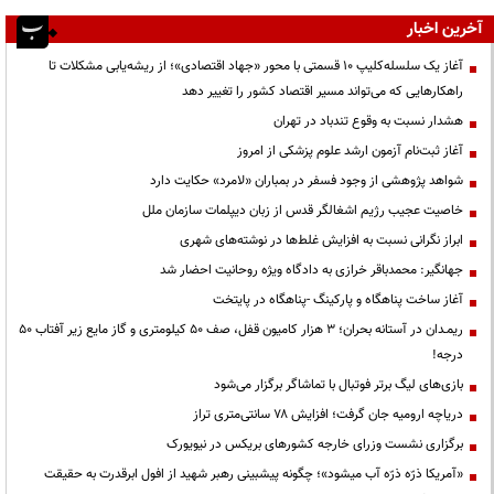
آخرین اخبار
آغاز یک سلسله‌کلیپ ۱۰ قسمتی با محور «جهاد اقتصادی»؛ از ریشه‌یابی مشکلات تا
راهکارهایی که می‌تواند مسیر اقتصاد کشور را تغییر دهد
هشدار نسبت به وقوع تندباد در تهران
آغاز ثبت‌نام آزمون ارشد علوم پزشکی از امروز
شواهد پژوهشی از وجود فسفر در بمباران «لامرد» حکایت دارد
خاصیت عجیب رژیم اشغالگر قدس از زبان دیپلمات سازمان ملل
ابراز نگرانی نسبت به افزایش غلط‌ها در نوشته‌های شهری
جهانگیر: محمدباقر خرازی به دادگاه ویژه روحانیت احضار شد
آغاز ساخت پناهگاه و پارکینگ -پناهگاه در پایتخت
ریمـدان در آستانه بحران؛ ۳ هزار کامیون قفل، صف ۵۰ کیلومتری و گاز مایع زیر آفتاب ۵۰
درجه!
بازی‌های لیگ برتر فوتبال با تماشاگر برگزار می‌شود
دریاچه ارومیه جان گرفت؛ افزایش ۷۸ سانتی‌متری تراز
برگزاری نشست وزرای خارجه کشورهای بریکس در نیویورک
«آمریکا ذرّه ذرّه آب میشود»؛ چگونه پیشبینی رهبر شهید از افول ابرقدرت به حقیقت