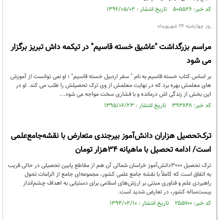
کد خبر: ۵۰۵۵۲۶ تاریخ انتشار : ۱۳۹۶/۰۵/۰۲
روز چهارشنبه 24 شهریورماه
مراسم بزرگداشت "عاشیق خسته قاسیم" در تیکمه داش تبریز برگزار
می شود
بر اساس کتاب خسته قاسیم به نام " سفر اردبیل خسته قاسیم" ؛ او نمی توانست از آموزش
های معلمش بهره برد که در نهایت معلمش از وی ترک تحصیلش را طلب می کند. او در
این بخش از زندگی اش درمانده و با فشاری سخت مواجه می شود...
کد خبر: ۳۹۳۸۴۸ تاریخ انتشار : ۱۳۹۵/۰۶/۲۳
ترک‌تحصیل هزاران دانش‌آموز بیرجندی متعارض با نقشه‌جامع‌علمی
است/ ادامه تحصیل با ماهیانه 34هزار تومان
ترک تحصیل 3000دانش‌آموز خراسان شمالی آن هم از مقاطع پایین تحصیلی در حالی قریب
به اتفاق است که کاملاً با نقشه جامع علمی کشور، مجموعه‌ای جامع از الزامات تحول
راهبردی علم و فناوری مبتنی بر ارزش‌های اسلامی برای دستیابی به اهداف چشم‌انداز
بیست‌ساله کشور، در تعارض شدید است.
کد خبر: ۲۵۵۷۰۰ تاریخ انتشار : ۱۳۹۴/۰۲/۱۰