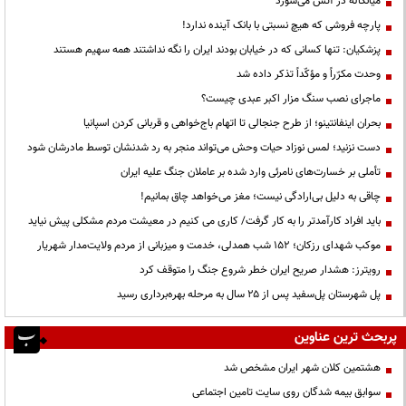
میانکاله در آتش می‌سوزد
پارچه فروشی که هیچ نسبتی با بانک آینده ندارد!
پزشکیان: تنها کسانی که در خیابان بودند ایران را نگه نداشتند همه سهیم هستند
وحدت مکرّراً و مؤکّداً تذکر داده شد
ماجرای نصب سنگ مزار اکبر عبدی چیست؟
بحران اینفانتینو؛ از طرح جنجالی تا اتهام باج‌خواهی و قربانی کردن اسپانیا
دست نزنید؛ لمس نوزاد حیات وحش می‌تواند منجر به رد شدنشان توسط مادرشان شود
تأملی بر خسارت‌های نامرئی وارد شده بر عاملان جنگ علیه ایران
چاقی به دلیل بی‌ارادگی نیست؛ مغز می‌خواهد چاق بمانیم!
باید افراد کارآمدتر را به کار گرفت/ کاری می کنیم در معیشت مردم مشکلی پیش نیاید
موکب شهدای رزکان؛ ۱۵۲ شب همدلی، خدمت و میزبانی از مردم ولایت‌مدار شهریار
رویترز: هشدار صریح ایران خطر شروع جنگ را متوقف کرد
پل شهرستان پل‌سفید پس از ۲۵ سال به مرحله بهره‌برداری رسید
پربحث ترین عناوین
هشتمین کلان شهر ایران مشخص شد
سوابق بیمه شدگان روی سایت تامین اجتماعی