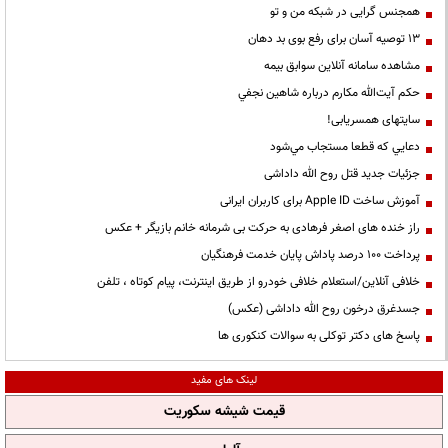
همجنس گرایی در شبکه من و تو
13 توصیه آسان برای رفع بوی بد دهان
مشاهده سامانه آنلاين سوابق بیمه
حكم آيت‌الله مكارم درباره شاهين نجفي
سایتهای همسریابی!
دعايي كه قطعا مستجاب مي‌شود
جزئیات جدید قتل روح الله داداشی
آموزش ساخت Apple ID برای کاربران ایرانی
راز خنده های اصغر فرهادی به حرکت بی شرمانه خانم بازیگر + عکس
پرداخت ۱۰۰ درصد پاداش پایان خدمت فرهنگیان
خلافی آنلاین/استعلام خلافی خودرو از طریق اینترنت، پیام کوتاه ، تلفن
جسدغرق درخون روح الله داداشی (عکس)
پاسخ های دکتر توکلی به سوالات کنکوری ها
لینک های مفید
قیمت شیشه سکوریت