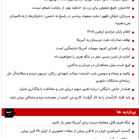
خادمیان: هیچ شفیعی برای زن نزد خداوند بهتر از رضایت شوهر نیست
سربازانِ خیابانِ ظهور؛ ملتِ مبعوثِ رودسر در پاسخ به دشمن: «خیابان‌ها را به ناامیدان
نمی‌دهیم»
اعلام پایان مراسم اربعین ۱۴۰۵
توقف صادرات نفت عربستان به آمریکا
ترامپ از افشای کمبود مهمات آمریکا خشمگین است
اجازه باز شدن مسیر دوم در تنگه هرمز را نخواهیم داد
فرق است میان مجاهدان در میدان و ساکتین
یکصد و پنجاه و سومین شب خدمت؛ موکب شهدای رزکان، تریبون مردم و مطالبه‌گر حل
ریشه‌ای مشکلات شهری
هشدار حاجی دلیگانی درباره تغییر سهم دریای خزر و مخالفت با واگذاری امتیاز
باید افراد کارآمدتر را به کار گرفت/ کاری می کنیم در معیشت مردم مشکلی پیش نیاید
پربازدید ها
تنگه هرمز قابل معامله نیست برای آمریکا معبر باز نکنید
گستره امپراتوری ایران در ۵ قرن پیش از میلاد؛ تصویری از ایران ۲۵ قرن پیش