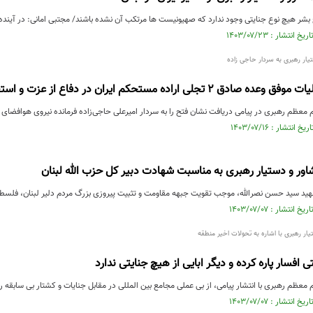
 بشر هیچ نوع جنایتی وجود ندارد که صهیونیست ها مرتکب آن نشده باشند/ مجتبی امانی: در آینده 
یار رهبری به سردار حاجی زاده
اراده مستحکم ایران در دفاع از عزت و استقلال این مرز و بوم بود
 معظم رهبری در پیامی دریافت نشان فتح را به سردار امیرعلی حاجی‌زاده فرمانده نیروی هوافضای 
ور و دستیار رهبری به مناسبت شهادت دبیر کل حزب الله لبنان
د سید حسن نصرالله، موجب تقویت جبهه مقاومت و تثبیت پیروزی بزرگ مردم دلیر لبنان، فلسط
ار رهبری با اشاره به تحولات اخیر منطقه
افسار پاره کرده و دیگر ابایی از هیچ جنایتی ندارد
 معظم رهبری با انتشار پیامی، از بی عملی مجامع بین المللی در مقابل جنایات و کشتار بی سابقه 