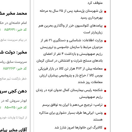
متوقف کرد
پل شهرستان پل‌سفید پس از ۲۵ سال به مرحله
محمد مخبر مشاو
بهره‌برداری رسید
امام خامنه‌ای در حک
پیامدهای کنوانسیون خزر از واگذاری بحرین هم
کد خبر: ۸۵۴۶۴۱ تاریخ انتشار : ۱۴۰۳/۰۷/۰۲
زیان‌بارتر است
وزارت اطلاعات: شناسایی و دستگیری ۲۱ نفر از
در پیام سرپرست سابق 
مزدوران مرتبط با سازمان جاسوسی و تروریستی
مخبر: دولت شه
رژیم صهیونیستی و بازداشت ۴ نفر از اعضای
باندهای مسلح شرارت و اغتشاش در استان کرمان
سرپرست سابق ریاست
معامله بیش از ۴۱۳ هزار تن کالا در بازار فیزیکی
کد خبر: ۸۵۲۲۶۳ تاریخ انتشار : ۱۴۰۳/۰۶/۰۱
بورس کالا / حراج باز و پتروشیمی پیشران ارزش
خطر بازگشت تیم صالح آ
معاملات روز شدند
شکنجه رئیس بیمارستان کمال عدوان غزه در زندان
دهن کجی سروش
رژیم صهیونیستی
ابوذر سروش که در دو
ترامپ: ترجیح می‌دهم با ایران به توافق برسم
کد خبر: ۸۵۰۰۲۵ تاریخ انتشار : ۱۴۰۳/۰۴/۳۱
ونس: ایرانی‌ها طرف بسیار دشواری برای مذاکره
از کرونا تا واردات خود
هستند
کالابرگ این خانوارها امروز شارژ شد
آقای مخبر پیا