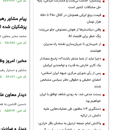
پزشکیان: خدمت بی‌منت و مشارکت مردمی، پایه
کد خبر: ۸۷۳۳۶۲ تاریخ انتشار : ۱۴۰۴/۰۶/۱۷
حل مشکلات کشور است
قیمت‌ برنج ایرانی همچنان در کانال ۴۵۰ تا ۵۵۰
پیام مشاور رهب
هزار تومان
پزشکیان شده ان
وقتی دیتاسنترها از هوش مصنوعی جلو می‌زنند؛
زنگ خطر برای اقتصاد AI
محمد مخبر معاون اول
کد خبر: ۸۷۰۸۷۸ تاریخ انتشار : ۱۴۰۴/۰۴/۱۸
از خبرسازی تا جریان‌سازی نقشه راه مدیران
هوشمند
«چرا نباید از شما متنفر باشند؟»؛ پاسخ معنادار
مخبر: امروز و
یک کاربر خارجی به قدرت و توانمندی ایرانیان
مشاور و دستیار رهب
پس از رأی شورای مرکزی جبهه ایران اسلامی؛
کد خبر: ۸۶۰۱۲۱ تاریخ انتشار : ۱۴۰۳/۰۹/۲۰
اعضای حقیقی و حقوقی دفتر سیاسی مشخص
شدند
دیدار معاون عل
بسنت مدعی شد: به زودی شاهد توافق با ایران
خواهیم بود
حسین افشین به همراه
دستگیری ۱۰۴ مظنون طی عملیات‌هایی علیه
کد خبر: ۸۵۷۶۱۴ تاریخ انتشار : ۱۴۰۳/۰۸/۱۹
داعش در ترکیه
واکنش امام جمعه اردبیل به سخنان باقر خرازی:
دیدار و عیادت م