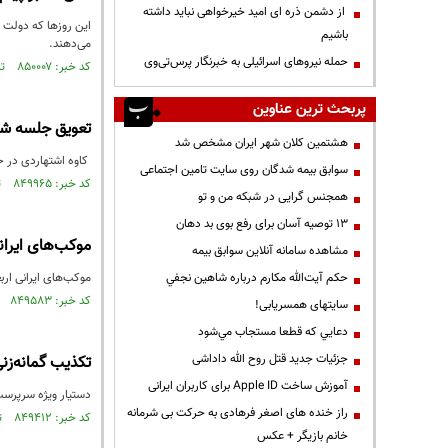
از دشمن ذره ای امید خیرخواهی نباید داشته
این روزها که دولت 
باشیم
می‌دهند.
حمله نیروهای اسرائیلی به خبرنگار پرس‌تی‌وی
کد خبر: ۸۵۰۰۰۷ تاریخ انتشار : ۱۴۰۳/۰۴/۳۱
پربحث ترین عناوین
تعویق جلسه شور
هشتمین کلان شهر ایران مشخص شد
کاوه اشتهاردی در 
سوابق بیمه شدگان روی سایت تامین اجتماعی
کد خبر: ۸۴۹۹۶۵ تاریخ انتشار : ۱۴۰۳/۰۴/۳۰
همجنس گرایی در شبکه من و تو
13 توصیه آسان برای رفع بوی بد دهان
موکب‌های ایرانی اربعین تا ۲۵
مشاهده سامانه آنلاين سوابق بیمه
حكم آيت‌الله مكارم درباره شاهين نجفي
موکب‌های ایرانی اربعین تا ۲۵ صفر 
کد خبر: ۸۴۹۵۸۳ تاریخ انتشار : ۱۴۰۳/۰۴/۲۳
سایتهای همسریابی!
دعايي كه قطعا مستجاب مي‌شود
جزئیات جدید قتل روح الله داداشی
تکذیب گمانه‌زنی
آموزش ساخت Apple ID برای کاربران ایرانی
دستیار ویژه سرپرست 
راز خنده های اصغر فرهادی به حرکت بی شرمانه
کد خبر: ۸۴۹۴۱۲ تاریخ انتشار : ۱۴۰۳/۰۴/۲۱
خانم بازیگر + عکس