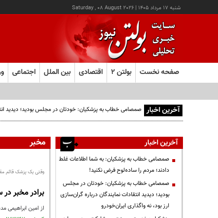
شنبه ۱۷ مرداد ۱۴۰۵
|
Saturday , 08 August 2026
صفحه نخست
بولتن ۲
اقتصادی
بین الملل
اجتماعی
ور
آخرین اخبار
صمصامی خطاب به پزشکیان: خودتان در مجلس بودید؛ دیدید انتقادا
مخبر
آخرین اخبار
صمصامی خطاب به پزشکیان: به شما اطلاعات غلط
دادند؛ مردم را ساده‌لوح فرض نکنید!
وقتی یک پزشک قائم مق
صمصامی خطاب به پزشکیان: خودتان در مجلس
برادر مخبر در 
بودید؛ دیدید انتقادات نمایندگان درباره گران‌سازی
ارز بود، نه واگذاری ایران‌خودرو
از امین ابراهیمی م