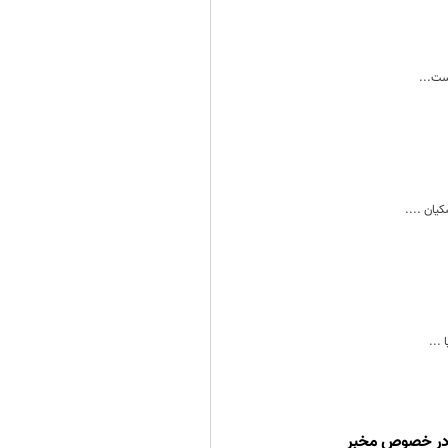
ست...
ان ....
...
 در خصوص مخبر