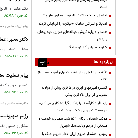
دروغ بستن به رهبری قطعاً جرم بسیار بزرگی
است
دکتر مخبر: در تاریخ
احتمال وجود حیات در اقیانوس مدفون «اروپا»
کد خبر: ۸۵۶۱۸۳ تاریخ انتشار : ۱۴۰۳/۰۷/۲۳
آمریکا و اسرائیل سامانه «پیکان» را آزمایش کردند
پیام تبریک مشاور و دست
هشدار درباره فروش حواله‌های صوری خودروهای
دکتر مخبر: عملیات موفق وعده صادق ۲ تجلی 
وارداتی
۷ توصیه برای آغاز نویسندگی
مشاور و دستیار مقام
کد خبر: ۸۵۵۷۴۱ تاریخ انتشار : ۱۴۰۳/۰۷/۱۶
پربازدید ها
تنگه هرمز قابل معامله نیست برای آمریکا معبر باز
پیام تسلیت مشا
نکنید
*مخبر: خون پاک شهی
گستره امپراتوری ایران در ۵ قرن پیش از میلاد؛
کد خبر: ۸۵۵۱۵۲ تاریخ انتشار : ۱۴۰۳/۰۷/۰۷
تصویری از ایران ۲۵ قرن پیش
باید افراد کارآمدتر را به کار گرفت/ کاری می کنیم
دکتر مخبر مشاور و دستی
در معیشت مردم مشکلی پیش نیاید
رژیم صهیونیستی 
موکب شهدای رزکان؛ ۱۵۲ شب همدلی، خدمت و
میزبانی از مردم ولایت‌مدار شهریار
مشاور و دستیار مقام
کد خبر: ۸۵۵۱۴۴ تاریخ انتشار : ۱۴۰۳/۰۷/۰۷
رویترز: هشدار صریح ایران خطر شروع جنگ را