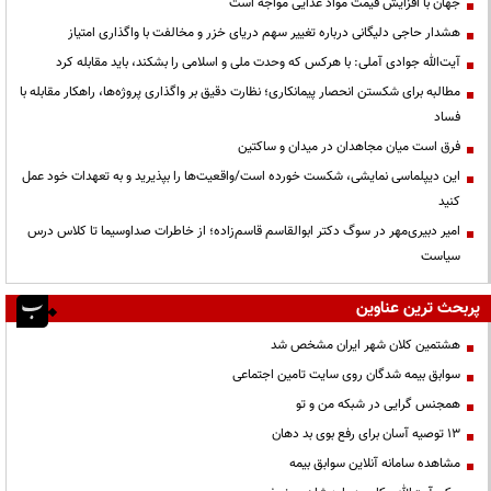
جهان با افزایش قیمت مواد غذایی مواجه است
هشدار حاجی دلیگانی درباره تغییر سهم دریای خزر و مخالفت با واگذاری امتیاز
آیت‌الله جوادی آملی: با هرکس که وحدت ملی و اسلامی را بشکند، باید مقابله کرد
مطالبه برای شکستن انحصار پیمانکاری؛ نظارت دقیق بر واگذاری پروژه‌ها، راهکار مقابله با
فساد
فرق است میان مجاهدان در میدان و ساکتین
این دیپلماسی نمایشی، شکست خورده است/واقعیت‌ها را بپذیرید و به تعهدات خود عمل
کنید
امیر دبیری‌مهر در سوگ دکتر ابوالقاسم قاسم‌زاده؛ از خاطرات صداوسیما تا کلاس درس
سیاست
پربحث ترین عناوین
هشتمین کلان شهر ایران مشخص شد
سوابق بیمه شدگان روی سایت تامین اجتماعی
همجنس گرایی در شبکه من و تو
13 توصیه آسان برای رفع بوی بد دهان
مشاهده سامانه آنلاين سوابق بیمه