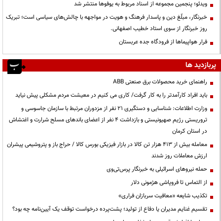
ویدئو؛ پنجمین مجموعه از اسناد مربوط به یوفوها منتشر شد
خبرنگار، مبلّغ دین و پاسدار فرهنگ و هویت در مواجهه با چالش‌های سیاسی است؛ تبریک
روز خبرنگار از سوی استاد خطیب اصفهانی.
فرار هواپیماها از فرودگاه جده عربستان
پربازدید ها
راهنمای خرید محصولات برق صنعتی ABB
باید افراد کارآمدتر را به کار گرفت/ کاری می کنیم در معیشت مردم مشکلی پیش نیاید
وزارت اطلاعات: شناسایی و دستگیری ۲۱ نفر از مزدوران مرتبط با سازمان جاسوسی و
تروریستی رژیم صهیونیستی و بازداشت ۴ نفر از اعضای باندهای مسلح شرارت و اغتشاش
در استان کرمان
معامله بیش از ۴۱۳ هزار تن کالا در بازار فیزیکی بورس کالا / حراج باز و پتروشیمی پیشران
ارزش معاملات روز شدند
حمله نیروهای اسرائیلی به خبرنگار پرس‌تی‌وی
از التماس تا فروپاشی هژمونی دلار
تکذیب شایعه «معافیت سربازان فراری»
تقسیم غنایم مدیران یا دفاع از تولید؛ پشت‌پرده درخواست توقف یک آیین‌نامه چه بود؟