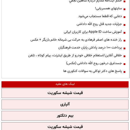
حكم آيت‌الله مكارم درباره شاهين نجفي
سایتهای همسریابی!
دعايي كه قطعا مستجاب مي‌شود
جزئیات جدید قتل روح الله داداشی
آموزش ساخت Apple ID برای کاربران ایرانی
راز خنده های اصغر فرهادی به حرکت بی شرمانه خانم بازیگر + عکس
پرداخت ۱۰۰ درصد پاداش پایان خدمت فرهنگیان
خلافی آنلاین/استعلام خلافی خودرو از طریق اینترنت، پیام کوتاه ، تلفن
جسدغرق درخون روح الله داداشی (عکس)
پاسخ های دکتر توکلی به سوالات کنکوری ها
لینک های مفید
قیمت شیشه سکوریت
آلپاری
بیم دتکتور
قیمت شیشه سکوریت