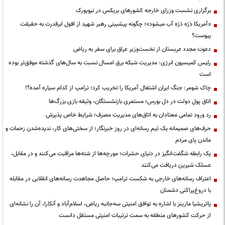
برگزاری نشست وزرای خارجه کشورهای بریکس در نیویورک
«آمریکا ذرّه ذرّه آب میشود»؛ چگونه پیشبینی رهبر شهید از افول ابرقدرت به حقیقت
پیوست؟
دعوت مجدد عربستان از نخست‌وزیر عراق برای سفر به ریاض
رئیس کمیسیون انرژی: مدیریت شبکه برق امسال نسبت به سال‌های گذشته موفق‌تر بوده
است
چاک شومر: جنگ ایران اشتغال آمریکا را تخریب کرد؛ ترامپ از کدام سیاره آمده؟!
اتاق پول دولت در دل بورس؛ مستمری بازنشستگان، وثیقه بازی بزرگ‌ها
رد ورود تمامی معتادان به اتاق‌های مدیریت مصرف؛ شرایط خاص پذیرش
حرف‌های صمیمانه یک تیم رسانه‌ای در روز خبرنگار؛ از سختی‌های کار، ندیده‌شدن زحمات و
ماندن پای مردم
یک رابطه شگفت‌انگیز در دنیای حشرات؛ مورچه‌ها از شته‌ها مراقبت می‌کنند و در مقابل،
عسلک شیرین دریافت می‌کنند
اعتراف رسانه‌های خارجی به شکست ترامپ؛ حاصل مجاهدت رسانه‌های انقلابی در مقابله
با دروغ‌پراکنی دشمنان
پاتریشیا مارینز با اشاره به توافق امنیتی سه‌جانبه ریاض، اسلام‌آباد و آنکارا، آن را نشانه‌ای
از حرکت کشورهای منطقه به سمت ترتیبات امنیتی مستقل دانست