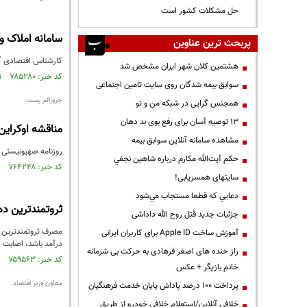
حل مشکلات کشور است
سامانه املاک و
پربحث ترین عناوین
کارشناس اقتصادی گف
هشتمین کلان شهر ایران مشخص شد
کد خبر: ۷۸۵۲۸۰ تاریخ انتشار : ۱۴۰۱/۰۴/۱۴
سوابق بیمه شدگان روی سایت تامین اجتماعی
جروزالم پست:
همجنس گرایی در شبکه من و تو
13 توصیه آسان برای رفع بوی بد دهان
مناقشه اوکراین
مشاهده سامانه آنلاين سوابق بیمه
روزنامه صهیونیستی ج
حكم آيت‌الله مكارم درباره شاهين نجفي
کد خبر: ۷۶۴۲۴۸ تاریخ انتشار : ۱۴۰۰/۱۱/۲۵
سایتهای همسریابی!
دعايي كه قطعا مستجاب مي‌شود
ثروتمندترین دهک 12 برابر بیشتر از فقرا م
جزئیات جدید قتل روح الله داداشی
آموزش ساخت Apple ID برای کاربران ایرانی
درآمد باشد، اصابت ک
راز خنده های اصغر فرهادی به حرکت بی شرمانه
کد خبر: ۷۵۹۵۶۳ تاریخ انتشار : ۱۴۰۰/۱۰/۲۶
خانم بازیگر + عکس
معاون وزیر اقتصاد:
پرداخت ۱۰۰ درصد پاداش پایان خدمت فرهنگیان
خلافی آنلاین/استعلام خلافی خودرو از طریق