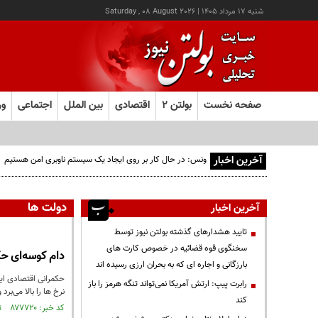
شنبه ۱۷ مرداد ۱۴۰۵
|
Saturday , 08 August 2026
صفحه نخست
بولتن ۲
اقتصادی
بین الملل
اجتماعی
ور
آخرین اخبار
ونس: در حال کار بر روی ایجاد یک سیستم ناوبری امن هستیم
دولت ها
آخرین اخبار
تایید هشدارهای گذشته بولتن نیوز توسط
سخنگوی قوه قضائیه در خصوص کارت های
دام کوسه‌ای حکم
بارزگانی و اجاره ای که به بحران ارزی رسیده اند
حکمرانی اقتصادی ایر
رابرت پیپ: ارتش آمریکا نمی‌تواند تنگه هرمز را باز
نرخ ها را بالا می‌بر
کند
کد خبر: ۸۷۷۷۲۰ تاریخ انتشار : ۱۴۰۴/۰۹/۰۸