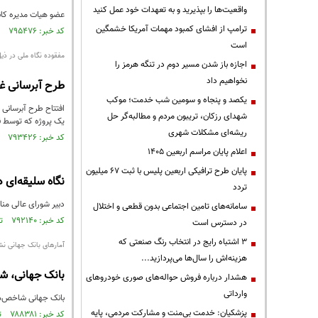
واقعیت‌ها را بپذیرید و به تعهدات خود عمل کنید
عضو هیات مدیره کانو
ترامپ از افشای کمبود مهمات آمریکا خشمگین
کد خبر: ۷۹۵۴۷۶ تاریخ انتشار : ۱۴۰۱/۰۶/۳۰
است
مفقوده نگاه ملی در ذی
اجازه باز شدن مسیر دوم در تنگه هرمز را
نخواهیم داد
طرح آبرسانی غد
یکصد و پنجاه و سومین شب خدمت؛ موکب
افتتاح طرح آبرسانی 
شهدای رزکان، تریبون مردم و مطالبه‌گر حل
یک پروژه که توسط قر
ریشه‌ای مشکلات شهری
کد خبر: ۷۹۳۴۲۶ تاریخ انتشار : ۱۴۰۱/۰۶/۱۴
اعلام پایان مراسم اربعین ۱۴۰۵
پایان طرح ترافیکی اربعین پلیس با ثبت ۶۷ میلیون
نگاه سلیقه‌ای 
تردد
دبیر شورای عالی منا
سامانه‌های تامین اجتماعی بدون قطعی و اختلال
کد خبر: ۷۹۲۱۴۰ تاریخ انتشار : ۱۴۰۱/۰۶/۰۵
در دسترس است
3 اشتباه رایج در انتخاب رنگ صنعتی که
آمار‌های بانک جهانی نش
هزینه‌اش را سال‌ها می‌پردازید...
بانک جهانی، شاخص کارآم
هشدار درباره فروش حواله‌های صوری خودروهای
وارداتی
بانک جهانی شاخص‌های کارآمدی دولت‌های قبل 
پزشکیان: خدمت بی‌منت و مشارکت مردمی، پایه
کد خبر: ۷۸۸۳۸۱ تاریخ انتشار : ۱۴۰۱/۰۵/۰۶