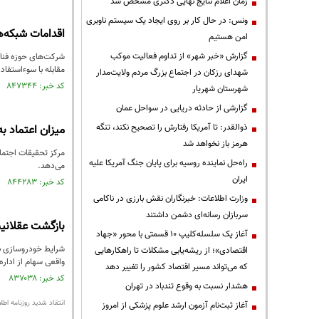
زمان اعلام نتایج نهایی دکتری مشخص شد
ونس: در حال کار بر روی ایجاد یک سیستم ناوبری
اقدامات شبکه‌ه
امن هستیم
گزارش «خبر شهر» از تداوم فعالیت موکب
شرکت‌های حوزه فناور
مقابله با سوءاستفاد
شهدای رزکان در اجتماع بزرگ مردم ولایت‌مدار
کد خبر: ۸۴۷۳۴۴ تاریخ انتشار : ۱۴۰۳/۰۳/۱۹
شهرستان شهریار
گزارشی از حادثه دریایی در سواحل عمان
ذوالقدر: تا آمریکا رفتارش را تصحیح نکند، تنگه
میزان اعتماد به
هرمز باز نخواهد شد
راه‌حل نماینده روسیه برای پایان جنگ آمریکا علیه
می‌دهد.
ایران
کد خبر: ۸۴۴۲۸۳ تاریخ انتشار : ۱۴۰۳/۰۱/۲۱
وزارت اطلاعات: خبرنگاران نقش بارزی در ناکامی
سربازان رسانه‌ای دشمن داشتند
بازگشت عقلانی
آغاز یک سلسله‌کلیپ ۱۰ قسمتی با محور «جهاد
شرایط خودروسازی بی
اقتصادی»؛ از ریشه‌یابی مشکلات تا راهکارهایی
واقعی سهام از ادار
که می‌تواند مسیر اقتصاد کشور را تغییر دهد
کد خبر: ۸۳۷۰۳۸ تاریخ انتشار : ۱۴۰۲/۱۰/۰۹
هشدار نسبت به وقوع تندباد در تهران
انتقاد شدید‌ روزنامه اط
آغاز ثبت‌نام آزمون ارشد علوم پزشکی از امروز