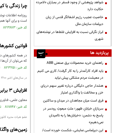
شواهد پژوهشی از وجود فسفر در بمباران «لامرد»
چرا زندگی با 
حکایت دارد
روزنامه اطلاعات نوش
خاصیت عجیب رژیم اشغالگر قدس از زبان
است و برای آنها هم
دیپلمات سازمان ملل
کد خبر: ۸۲۳۸۷۳ تاریخ انتشار : ۱۴۰۲/۰۳/۱۸
ابراز نگرانی نسبت به افزایش غلط‌ها در نوشته‌های
شهری
قوانین کشورها
پربازدید ها
در همه کشور‌های دنی
که می‌توان از آن‌ها
راهنمای خرید محصولات برق صنعتی ABB
کد خبر: ۸۲۳۲۵۱ تاریخ انتشار : ۱۴۰۲/۰۳/۱۰
باید افراد کارآمدتر را به کار گرفت/ کاری می کنیم
در معیشت مردم مشکلی پیش نیاید
در سال‌های اخیر ۲۶۰۰ نفر از نخبگان دانشگاه‌های برتر جهان به کشور بازگشته‌اند
هشدار حاجی دلیگانی درباره تغییر سهم دریای
افزایش ۳ برابریِ ثبت‌نام نخبگان برای بازگشت به کشور
خزر و مخالفت با واگذاری امتیاز
معاون علمی، فناوری 
فرق است میان مجاهدان در میدان و ساکتین
کد خبر: ۸۱۷۸۹۷ تاریخ انتشار : ۱۴۰۱/۱۲/۱۳
سربازانِ خیابانِ ظهور؛ ملتِ مبعوثِ رودسر در
پاسخ به دشمن: «خیابان‌ها را به ناامیدان
عضو هیات مدیره کانون ا
نمی‌دهیم»
زمین‌های واگذا
این دیپلماسی نمایشی، شکست خورده است/