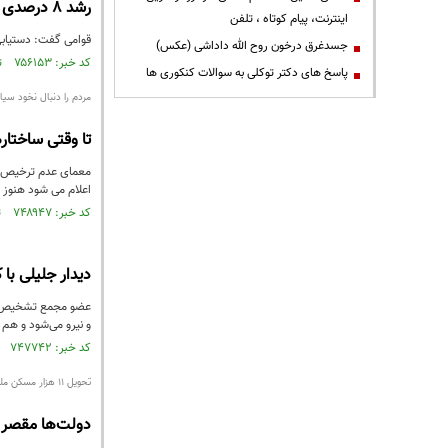
رشد ۸ درصدی اقتصاد با رعایت الزاماتی قابل تحقق است
اینترنت، پیام کوتاه ، تلفن
قوامی گفت: دستیابی به رشد ۸ درصدی اقتصاد که در لایحه بودجه ۱۴۰۱ هدفگذاری شده نیاز به
جسدغرق درخون روح الله داداشی (عکس)
کد خبر: ۷۵۶۱۵۳ تاریخ انتشار : ۱۴۰۰/۰۹/۲۴
پاسخ های دکتر توکلی به سوالات کنکوری ها
مردم را دنبال نخود سیا
تا وقتی ساختاره
معمای عدم ترخیص کا
اعلام می شود هنوز 
کد خبر: ۷۴۸۹۴۷ تاریخ انتشار : ۱۴۰۰/۰۸/۰۵
دیدار جلیلی با کارگر
عضو مجمع تشخیص مص
و نیرو می‌شود و هم 
کد خبر: ۷۴۷۷۴۲ تاریخ انتشار : ۱۴۰۰/۰۷/۲۷
تحویل ۱۱ هزار مسکن ملی یک شوخی است
دولت‌ها مقصر