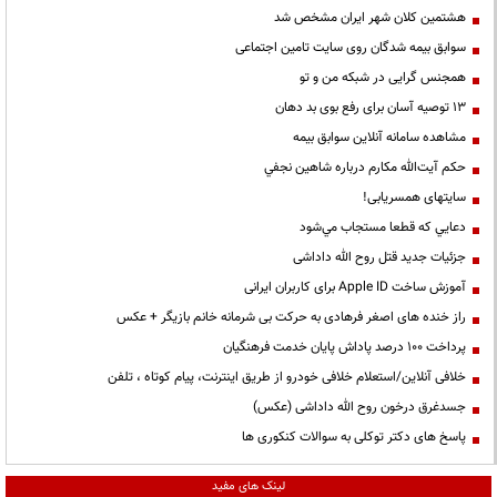
هشتمین کلان شهر ایران مشخص شد
سوابق بیمه شدگان روی سایت تامین اجتماعی
همجنس گرایی در شبکه من و تو
13 توصیه آسان برای رفع بوی بد دهان
مشاهده سامانه آنلاين سوابق بیمه
حكم آيت‌الله مكارم درباره شاهين نجفي
سایتهای همسریابی!
دعايي كه قطعا مستجاب مي‌شود
جزئیات جدید قتل روح الله داداشی
آموزش ساخت Apple ID برای کاربران ایرانی
راز خنده های اصغر فرهادی به حرکت بی شرمانه خانم بازیگر + عکس
پرداخت ۱۰۰ درصد پاداش پایان خدمت فرهنگیان
خلافی آنلاین/استعلام خلافی خودرو از طریق اینترنت، پیام کوتاه ، تلفن
جسدغرق درخون روح الله داداشی (عکس)
پاسخ های دکتر توکلی به سوالات کنکوری ها
لینک های مفید