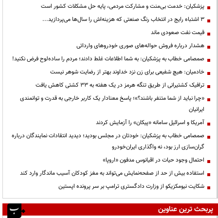
پزشکیان: خدمت بی‌منت و مشارکت مردمی، پایه حل مشکلات کشور است
3 اشتباه رایج در انتخاب رنگ صنعتی که هزینه‌اش را سال‌ها می‌پردازید...
قیمت نفت صعودی ماند
هشدار درباره فروش حواله‌های صوری خودروهای وارداتی
صمصامی خطاب به پزشکیان: به شما اطلاعات غلط دادند؛ مردم را ساده‌لوح فرض نکنید!
خادمیان: هیچ شفیعی برای زن نزد خداوند بهتر از رضایت شوهر نیست
ترافیک کشتیرانی از طریق تنگه هرمز در یک هفته به ۳۳ کشتی کاهش یافت
«چرا نباید از شما متنفر باشند؟»؛ پاسخ معنادار یک کاربر خارجی به قدرت و توانمندی
ایرانیان
آمریکا و اسرائیل سامانه «پیکان» را آزمایش کردند
صمصامی خطاب به پزشکیان: خودتان در مجلس بودید؛ دیدید انتقادات نمایندگان درباره
گران‌سازی ارز بود، نه واگذاری ایران‌خودرو
احتمال وجود حیات در اقیانوس مدفون «اروپا»
استفاده بیش از حد از صفحه‌نمایش می‌تواند به مغز کودکان آسیب ماندگار وارد کند
شکایت نیومکزیکو از وزارت دادگستری ترامپ بر سر پرونده اپستین
پربحث ترین عناوین