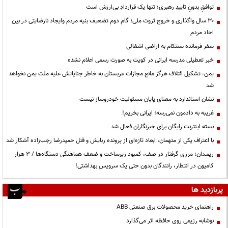
توافقِ بدونِ تاییدِ رهبری؛ تنها یک قراردادِ بی‌ارزش است
۳۰ سال واگذاری و خروج ثروت ملی؛ گام دوم تضعیف بنیه مردم وایجاد نارضایتی در بین
احاد مردم
سفر فرمانده سنتکام به اراضی اشغالی
خبر تعطیلی مدرسه ایرانی در کویت به صورت رسمی اعلام نشده
یمن: تشکیل ائتلاف هرگز مانع مجازات عربستان به خاطر جنایاتش علیه ملت یمن نخواهد
شد
نشان استاندارد به معنای پایان مسئولیت خودروساز نیست
غریبه به دادمون نمی‌رسه؛ ایرانی بخریم!
بسته اینترنت رایگان برای خبرنگاران فعال شد
با اعتراف یکی از متهمان، ابعاد تازه‌ای از پرونده ربایش و قتل حمیدرضا رجب‌زاده آشکار شد
ریمـدان؛ مرزی گرفتار در صف، کمبود زیرساخت و ضعف هماهنگی دستگاه‌ها / ۳ هزار
کامیون در انتظار، رانندگان بدون حتی یک سرویس بهداشتی!
پربازدید ها
راهنمای خرید محصولات برق صنعتی ABB
نوشابه رژیمی روی حافظه اثر می‌گذارد