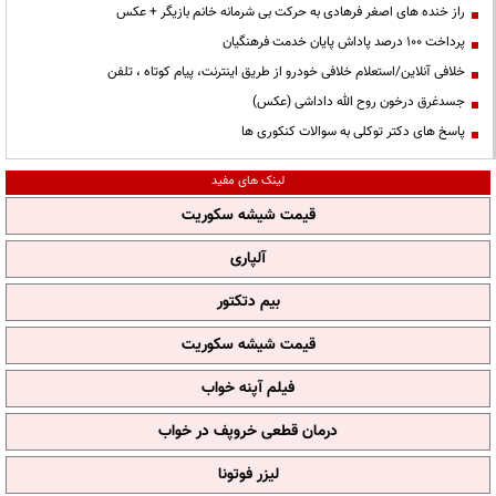
راز خنده های اصغر فرهادی به حرکت بی شرمانه خانم بازیگر + عکس
پرداخت ۱۰۰ درصد پاداش پایان خدمت فرهنگیان
خلافی آنلاین/استعلام خلافی خودرو از طریق اینترنت، پیام کوتاه ، تلفن
جسدغرق درخون روح الله داداشی (عکس)
پاسخ های دکتر توکلی به سوالات کنکوری ها
لینک های مفید
قیمت شیشه سکوریت
آلپاری
بیم دتکتور
قیمت شیشه سکوریت
فیلم آپنه خواب
درمان قطعی خروپف در خواب
لیزر فوتونا