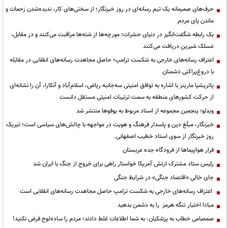
حرف‌های صمیمانه یک تیم رسانه‌ای در روز خبرنگار؛ از سختی‌های کار، ندیده‌شدن زحمات و
ماندن پای مردم
یک رابطه شگفت‌انگیز در دنیای حشرات؛ مورچه‌ها از شته‌ها مراقبت می‌کنند و در مقابل،
عسلک شیرین دریافت می‌کنند
اعتراف رسانه‌های خارجی به شکست ترامپ؛ حاصل مجاهدت رسانه‌های انقلابی در مقابله
با دروغ‌پراکنی دشمنان
پاتریشیا مارینز با اشاره به توافق امنیتی سه‌جانبه ریاض، اسلام‌آباد و آنکارا، آن را نشانه‌ای
از حرکت کشورهای منطقه به سمت ترتیبات امنیتی مستقل دانست
ویدئو؛ پنجمین مجموعه از اسناد مربوط به یوفوها منتشر شد
خبرنگار، مبلّغ دین و پاسدار فرهنگ و هویت در مواجهه با چالش‌های سیاسی است؛ تبریک
روز خبرنگار از سوی استاد خطیب اصفهانی.
فرار هواپیماها از فرودگاه جده عربستان
رئیس ستاد مشترک ارتش آمریکا خواستار راهی برای خروج از جنگ با ایران شد
جای خالی «اقتصاد جنگی» در شرایط جنگی
اعتراف رسانه‌های خارجی به شکست ترامپ حاصل مجاهدت رسانه‌های انقلابی است
مبادا اختیار تنگه هرمز را به دشمن بدهید
صمصامی خطاب به پزشکیان: به شما اطلاعات غلط دادند؛ مردم را ساده‌لوح فرض نکنید!