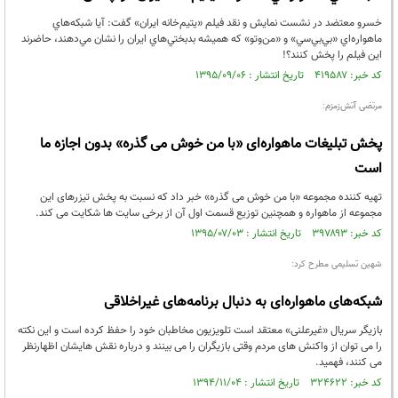
خسرو معتضد در نشست نمايش و نقد فيلم «يتيم‌خانه‌ ايران» گفت: آيا شبکه‌هاي
ماهواره‌اي «بي‌بي‌سي» و «من‌وتو» که هميشه بدبختي‌هاي ايران را نشان مي‌دهند، حاضرند
اين فيلم را پخش کنند؟!
کد خبر: ۴۱۹۵۸۷ تاریخ انتشار : ۱۳۹۵/۰۹/۰۶
مرتضی آتش‌زمزم:
پخش تبلیغات ماهواره‌ای «با من خوش می گذره» بدون اجازه ما
است
تهیه کننده مجموعه «با من خوش می گذره» خبر داد که نسبت به پخش تیزرهای این
مجموعه از ماهواره و همچنین توزیع قسمت اول آن از برخی سایت ها شکایت می کند.
کد خبر: ۳۹۷۸۹۳ تاریخ انتشار : ۱۳۹۵/۰۷/۰۳
شهین تسلیمی مطرح کرد:
شبکه‌های ماهواره‌ای به دنبال برنامه‌های غیراخلاقی
بازیگر سریال «غیرعلنی» معتقد است تلویزیون مخاطبان خود را حفظ کرده است و این نکته
را می توان از واکنش های مردم وقتی بازیگران را می بینند و درباره نقش هایشان اظهارنظر
می کنند، فهمید.
کد خبر: ۳۲۴۶۲۲ تاریخ انتشار : ۱۳۹۴/۱۱/۰۴