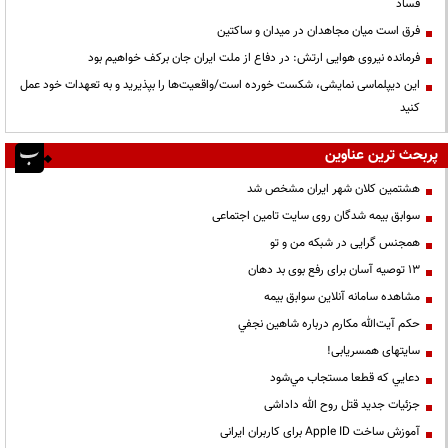
فساد
فرق است میان مجاهدان در میدان و ساکتین
فرمانده نیروی هوایی ارتش: در دفاع از ملت ایران جان برکف خواهیم بود
این دیپلماسی نمایشی، شکست خورده است/واقعیت‌ها را بپذیرید و به تعهدات خود عمل
کنید
پربحث ترین عناوین
هشتمین کلان شهر ایران مشخص شد
سوابق بیمه شدگان روی سایت تامین اجتماعی
همجنس گرایی در شبکه من و تو
13 توصیه آسان برای رفع بوی بد دهان
مشاهده سامانه آنلاين سوابق بیمه
حكم آيت‌الله مكارم درباره شاهين نجفي
سایتهای همسریابی!
دعايي كه قطعا مستجاب مي‌شود
جزئیات جدید قتل روح الله داداشی
آموزش ساخت Apple ID برای کاربران ایرانی