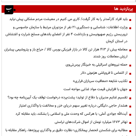
پربازدید ها
باید افراد کارآمدتر را به کار گرفت/ کاری می کنیم در معیشت مردم مشکلی پیش نیاید
وزارت اطلاعات: شناسایی و دستگیری ۲۱ نفر از مزدوران مرتبط با سازمان جاسوسی و
تروریستی رژیم صهیونیستی و بازداشت ۴ نفر از اعضای باندهای مسلح شرارت و اغتشاش
در استان کرمان
معامله بیش از ۴۱۳ هزار تن کالا در بازار فیزیکی بورس کالا / حراج باز و پتروشیمی پیشران
ارزش معاملات روز شدند
حمله نیروهای اسرائیلی به خبرنگار پرس‌تی‌وی
از التماس تا فروپاشی هژمونی دلار
تکذیب شایعه «معافیت سربازان فراری»
جهان با افزایش قیمت مواد غذایی مواجه است
تقسیم غنایم مدیران یا دفاع از تولید؛ پشت‌پرده درخواست توقف یک آیین‌نامه چه بود؟
هشدار حاجی دلیگانی درباره تغییر سهم دریای خزر و مخالفت با واگذاری امتیاز
آیت‌الله جوادی آملی: با هرکس که وحدت ملی و اسلامی را بشکند، باید مقابله کرد
تهاتر ۱۶۷۳ میلیارد تومان از اموال شرکت‌های تراستی
مطالبه برای شکستن انحصار پیمانکاری؛ نظارت دقیق بر واگذاری پروژه‌ها، راهکار مقابله با