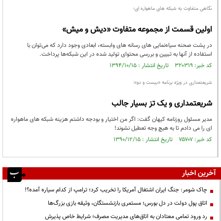
نگاهی متفاوت به شبکه های ماهواره ای؛
اولین قسمت از مجموعه متفاوت «دیش و میش»
در پشت صحنه سیاه‌نمایی های رسانه های وابسته، ابعادی وجود دارد که می‌توان با
استفاده از آنها به تبیین و بررسی محتوای تولید شده در این شبکه‌ها پرداخت.
کد خبر: ۳۲۰۳۱۹ تاریخ انتشار : ۱۳۹۴/۱۰/۱۵
شریعتمداری در ویژه برنامه «بیست و دو»:
شریعتمداری و یک تز بسیار جالب
مدیر مسئول روزنامه کیهان گفت: اگر من اختیار و بودجه داشتم هزینه شبکه های ماهواره
ای را می دادم تا به هیچ وجه تعطیل نشوند!
کد خبر: ۷۵۷۰۷ تاریخ انتشار : ۱۳۹۰/۱۲/۱۵
آخرین اخبار
چاک شومر: جنگ ایران اشتغال آمریکا را تخریب کرد؛ ترامپ از کدام سیاره آمده؟!
اتاق پول دولت در دل بورس؛ مستمری بازنشستگان، وثیقه بازی بزرگ‌ها
رد ورود تمامی معتادان به اتاق‌های مدیریت مصرف؛ شرایط خاص پذیرش