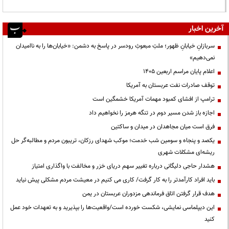
آخرین اخبار
سربازانِ خیابانِ ظهور؛ ملتِ مبعوثِ رودسر در پاسخ به دشمن: «خیابان‌ها را به ناامیدان
نمی‌دهیم»
اعلام پایان مراسم اربعین ۱۴۰۵
توقف صادرات نفت عربستان به آمریکا
ترامپ از افشای کمبود مهمات آمریکا خشمگین است
اجازه باز شدن مسیر دوم در تنگه هرمز را نخواهیم داد
فرق است میان مجاهدان در میدان و ساکتین
یکصد و پنجاه و سومین شب خدمت؛ موکب شهدای رزکان، تریبون مردم و مطالبه‌گر حل
ریشه‌ای مشکلات شهری
هشدار حاجی دلیگانی درباره تغییر سهم دریای خزر و مخالفت با واگذاری امتیاز
باید افراد کارآمدتر را به کار گرفت/ کاری می کنیم در معیشت مردم مشکلی پیش نیاید
هدف قرار گرفتن اتاق‌ فرماندهی مزدوران عربستان در یمن
این دیپلماسی نمایشی، شکست خورده است/واقعیت‌ها را بپذیرید و به تعهدات خود عمل
کنید