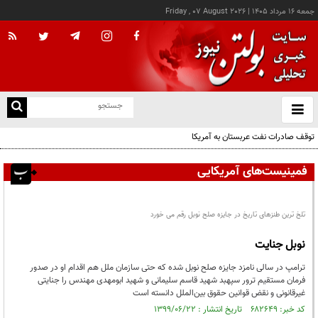
جمعه ۱۶ مرداد ۱۴۰۵
|
Friday , 07 August 2026
از
و
ته
توقف صادرات نفت عربستان به آمریکا
ن
نو
فمینیست‌های آمریکایی
تلخ ترین طنزهای تاریخ در جایزه صلح نوبل رقم می خورد
نوبل جنایت
ترامپ در سالی نامزد جایزه صلح نوبل شده که حتی سازمان ملل هم اقدام او در صدور
فرمان مستقیم ترور سپهبد شهید قاسم سلیمانی و شهید ابومهدی مهندس را جنایتی
غیرقانونی و نقض قوانین حقوق بین‌الملل دانسته است
کد خبر: ۶۸۲۶۴۹ تاریخ انتشار : ۱۳۹۹/۰۶/۲۲