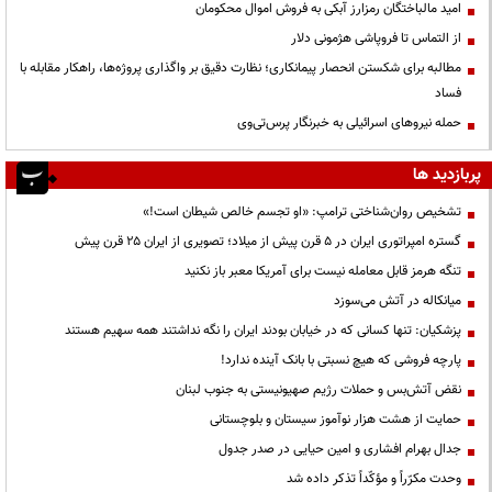
امید مالباختگان رمزارز آبکی به فروش اموال محکومان
از التماس تا فروپاشی هژمونی دلار
مطالبه برای شکستن انحصار پیمانکاری؛ نظارت دقیق بر واگذاری پروژه‌ها، راهکار مقابله با
فساد
حمله نیروهای اسرائیلی به خبرنگار پرس‌تی‌وی
پربازدید ها
تشخیص روان‌شناختی ترامپ: «او تجسم خالص شیطان است!»
گستره امپراتوری ایران در ۵ قرن پیش از میلاد؛ تصویری از ایران ۲۵ قرن پیش
تنگه هرمز قابل معامله نیست برای آمریکا معبر باز نکنید
میانکاله در آتش می‌سوزد
پزشکیان: تنها کسانی که در خیابان بودند ایران را نگه نداشتند همه سهیم هستند
پارچه فروشی که هیچ نسبتی با بانک آینده ندارد!
نقض آتش‌بس و حملات رژیم صهیونیستی به جنوب لبنان
حمایت از هشت هزار نوآموز سیستان و بلوچستانی
جدال بهرام افشاری و امین حیایی در صدر جدول
وحدت مکرّراً و مؤکّداً تذکر داده شد