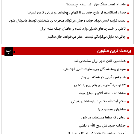
ماجرای نصب سنگ مزار اکبر عبدی چیست؟
بحران اینفانتینو؛ از طرح جنجالی تا اتهام باج‌خواهی و قربانی کردن اسپانیا
دست نزنید؛ لمس نوزاد حیات وحش می‌تواند منجر به رد شدنشان توسط مادرشان شود
تأملی بر خسارت‌های نامرئی وارد شده بر عاملان جنگ علیه ایران
چاقی به دلیل بی‌ارادگی نیست؛ مغز می‌خواهد چاق بمانیم!
پربحث ترین عناوین
هشتمین کلان شهر ایران مشخص شد
سوابق بیمه شدگان روی سایت تامین اجتماعی
همجنس گرایی در شبکه من و تو
13 توصیه آسان برای رفع بوی بد دهان
مشاهده سامانه آنلاين سوابق بیمه
حكم آيت‌الله مكارم درباره شاهين نجفي
سایتهای همسریابی!
دعايي كه قطعا مستجاب مي‌شود
جزئیات جدید قتل روح الله داداشی
آموزش ساخت Apple ID برای کاربران ایرانی