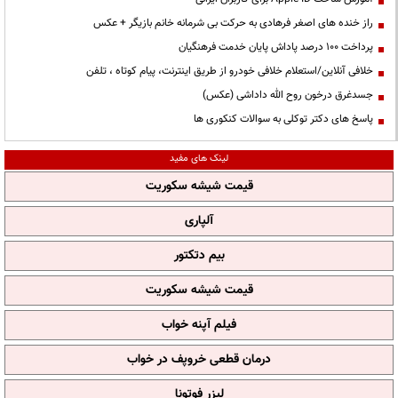
راز خنده های اصغر فرهادی به حرکت بی شرمانه خانم بازیگر + عکس
پرداخت ۱۰۰ درصد پاداش پایان خدمت فرهنگیان
خلافی آنلاین/استعلام خلافی خودرو از طریق اینترنت، پیام کوتاه ، تلفن
جسدغرق درخون روح الله داداشی (عکس)
پاسخ های دکتر توکلی به سوالات کنکوری ها
لینک های مفید
قیمت شیشه سکوریت
آلپاری
بیم دتکتور
قیمت شیشه سکوریت
فیلم آپنه خواب
درمان قطعی خروپف در خواب
لیزر فوتونا