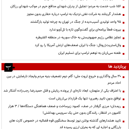
۱۵۶ شب خدمت به مردم؛ تجلیل از پدران شهدای مدافع حرم در موکب شهدای رزکان
هشدار گرینلند به شرکت نفتی نزدیک به ترامپ درباره حفاری بدون مجوز
95 واحد تولیدی آسیب‌دیده از جنگ در تهران به چرخه تولید بازگشتند
بیروت فعلاً برنامه‌ای برای گفت‌وگوی تازه با تل‌آویو ندارد
تجاوز نظامی رژیم صهیونیستی به خاک سوریه در منطقه القنیطره
وال‌استریت‌ژرونال: جنگ با ایران ضعف‌های ارتش آمریکا را رو کرد
طعنه سی‌ان‌ان به توهم ترامپ برای تسلیم ایران
پربازدید ها
۳۰ سال واگذاری و خروج ثروت ملی؛ گام دوم تضعیف بنیه مردم وایجاد نارضایتی در بین
احاد مردم
با اعتراف یکی از متهمان، ابعاد تازه‌ای از پرونده ربایش و قتل حمیدرضا رجب‌زاده آشکار شد
توافقِ بدونِ تاییدِ رهبری؛ تنها یک قراردادِ بی‌ارزش است
ریمـدان؛ مرزی گرفتار در صف، کمبود زیرساخت و ضعف هماهنگی دستگاه‌ها / ۳ هزار
کامیون در انتظار، رانندگان بدون حتی یک سرویس بهداشتی!
تایید هشدارهای گذشته بولتن نیوز توسط سخنگوی قوه قضائیه در خصوص کارت های
بارزگانی و اجاره ای که به بحران ارزی رسیده اند