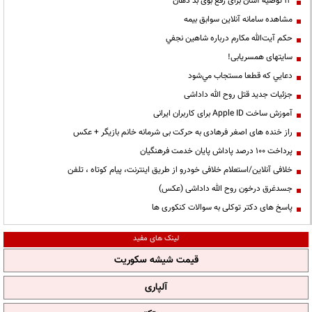
13 توصیه آسان برای رفع بوی بد دهان
مشاهده سامانه آنلاين سوابق بیمه
حكم آيت‌الله مكارم درباره شاهين نجفي
سایتهای همسریابی!
دعايي كه قطعا مستجاب مي‌شود
جزئیات جدید قتل روح الله داداشی
آموزش ساخت Apple ID برای کاربران ایرانی
راز خنده های اصغر فرهادی به حرکت بی شرمانه خانم بازیگر + عکس
پرداخت ۱۰۰ درصد پاداش پایان خدمت فرهنگیان
خلافی آنلاین/استعلام خلافی خودرو از طریق اینترنت، پیام کوتاه ، تلفن
جسدغرق درخون روح الله داداشی (عکس)
پاسخ های دکتر توکلی به سوالات کنکوری ها
لینک های مفید
قیمت شیشه سکوریت
آلپاری