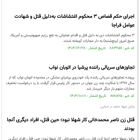
اجرای حکم قصاص ۳ محکوم اغتشاشات به‌دلیل قتل و شهادت
عوامل فراجا
۳ محکوم اغتشاشات دی به دلیل قتل و اقدام عملیاتی به نفع رژیم صهیونیستی و آمریکا،
صبح امروز (پنج‌شنبه) به دار مجازات آویخته شدند.
کد خبر: ۸۸۳۶۵۷ تاریخ انتشار : ۱۴۰۴/۱۲/۲۸
تجاوزهای سریالی راننده پرشیا در اتوبان نواب
پرونده تجاوزهای سریالی راننده یک خودروی پرشیای مشکی در محدوده اتوبان نواب که از
سال ۱۳۹۷ با شکایت چند زن جوان در دستور کار پلیس قرار گرفت، با رد درخواست تخفیف
مجازات متهم بار دیگر خبرساز شد.
کد خبر: ۸۷۸۸۶۵ تاریخ انتشار : ۱۴۰۴/۱۰/۰۱
وکیل شهلا جاهد در ادعایی:
قتل زن ناصر محمدخانی کار شهلا نبود؛ حین قتل، افراد دیگری آنجا
بودند
وکیل شهلا جاهد ادعا کرد: قتل زن ناصر محمدخانی کار شهلا نبود؛ حین قتل، افراد دیگری