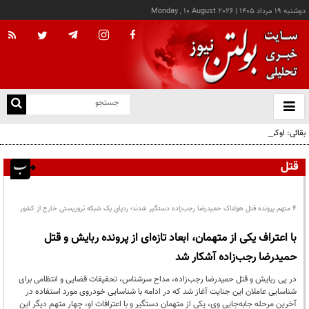
دوشنبه ۱۹ مرداد ۱۴۰۵
|
Monday , 10 August 2026
از
و
ته
بقائی: اوکراین جبران نکند، جبران می‌کنیم
ن
نو
قتل
۴ متهم پرونده قتل هولناک حمیدرضا رجب‌زاده دستگیر شدند؛ ردپای یک شبکه تروریستی خارج از کشور
با اعتراف یکی از متهمان، ابعاد تازه‌ای از پرونده ربایش و قتل
حمیدرضا رجب‌زاده آشکار شد
در پی ربایش و قتل حمیدرضا رجب‌زاده، مداح سرشناس، تحقیقات قضایی و انتظامی برای
شناسایی عاملان این جنایت آغاز شد که در ادامه با شناسایی خودروی مورد استفاده در
آخرین مرحله جابه‌جایی وی، یکی از متهمان دستگیر و با اعترافات او، چهار متهم دیگر این