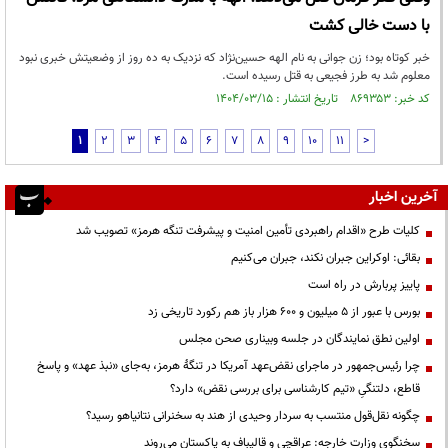
با دست خالی کشت
خبر کوتاه بود؛ زن جوانی به نام الهه حسین‌نژاد که نزدیک به ده روز از وضعیتش خبری نبود
معلوم شد به طرز فجیعی به قتل رسیده است.
کد خبر: ۸۶۹۳۵۳ تاریخ انتشار : ۱۴۰۴/۰۳/۱۵
1
2
3
4
5
6
7
8
9
10
11
>
آخرین اخبار
کلیات طرح «اقدام راهبردی تأمین امنیت و پیشرفت تنگه هرمز» تصویب شد
بقائی: اوکراین جبران نکند، جبران می‌کنیم
پاییز پربارش در راه است
بورس با عبور از ۵ میلیون و ۶۰۰ هزار باز هم رکورد تاریخی زد
اولین نطق نمایندگان در جلسه وبیناری صحن مجلس
چرا رئیس‌جمهور در ماجرای نقض‌عهد آمریکا در تنگهٔ هرمز، به‌جای «نبذ عهد» و پاسخ
قاطع، دلتنگیِ «تیم کارشناسی برای بررسی نقض» دارد؟
چگونه نقل‌قول منتسب به سردار وحیدی از هند به سخنرانی نتانیاهو رسید؟
سخنگوی وزارت خارجه: عراقچی و قالیباف به پاکستان می‌روند