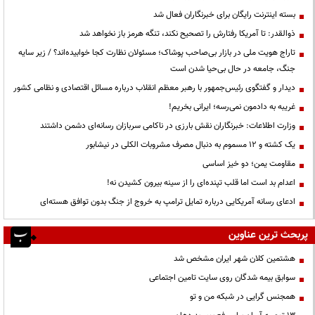
بسته اینترنت رایگان برای خبرنگاران فعال شد
ذوالقدر: تا آمریکا رفتارش را تصحیح نکند، تنگه هرمز باز نخواهد شد
تاراج هویت ملی در بازار بی‌صاحب پوشاک؛ مسئولان نظارت کجا خوابیده‌اند؟ / زیر سایه
جنگ، جامعه در حال بی‌حیا شدن است
دیدار و گفتگوی رئیس‌جمهور با رهبر معظم انقلاب درباره مسائل اقتصادی و نظامی کشور
غریبه به دادمون نمی‌رسه؛ ایرانی بخریم!
وزارت اطلاعات: خبرنگاران نقش بارزی در ناکامی سربازان رسانه‌ای دشمن داشتند
یک کشته و ۱۲ مسموم به دنبال مصرف مشروبات الکلی در نیشابور
مقاومت یمن؛ دو خیز اساسی
اعدام بد است اما قلب تپنده‌ای را از سینه بیرون کشیدن نه!
ادعای رسانه آمریکایی درباره تمایل ترامپ به خروج از جنگ بدون توافق هسته‌ای
پربحث ترین عناوین
هشتمین کلان شهر ایران مشخص شد
سوابق بیمه شدگان روی سایت تامین اجتماعی
همجنس گرایی در شبکه من و تو