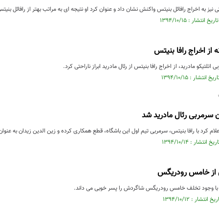
یز به اخراج رافائل بنیتس واکنش نشان داد و عنوان کرد او نتیجه ای به مراتب بهتر از رافائل ب
 از اخراج رافا بنیتس
اتلتیکو مادرید، از اخراج رافا بنیتس از رئال مادرید ابراز ناراحتی کرد.‏
ن سرمربی رئال مادرید شد
اعلام کرد با رافا بنیتس، سرمربی تیم اول این باشگاه، قطع همکاری کرده و زین الدین زیدان به عنو
از خامس رودریگس
د با وجود تخلف خامس رودریگس شاگردش را پسر خوبی می داند.