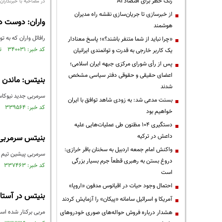
زنگ خطر برای اقتصاد AI
در مصاحبه با خبرنگاران
از خبرسازی تا جریان‌سازی نقشه راه مدیران
واران: دوست دا
هوشمند
رافائل واران که به توصیه زیدان سال 2011 به رئال مادرید پیوست، در حا
«چرا نباید از شما متنفر باشند؟»؛ پاسخ معنادار
کد خبر: ۳۴۰۰۳۱ تاریخ انتشار : ۱۳۹۵/۰۱/۰۴
یک کاربر خارجی به قدرت و توانمندی ایرانیان
پس از رأی شورای مرکزی جبهه ایران اسلامی؛
اعضای حقیقی و حقوقی دفتر سیاسی مشخص
بنیتس: ماندن د
شدند
سرمربی جدید نیوکاس
بسنت مدعی شد: به زودی شاهد توافق با ایران
کد خبر: ۳۳۹۵۶۴ تاریخ انتشار : ۱۳۹۴/۱۲/۲۹
خواهیم بود
دستگیری ۱۰۴ مظنون طی عملیات‌هایی علیه
داعش در ترکیه
بنیتس سرمربی
واکنش امام جمعه اردبیل به سخنان باقر خرازی:
سرمربی پیشین تیم فو
دروغ بستن به رهبری قطعاً جرم بسیار بزرگی
کد خبر: ۳۳۷۴۶۳ تاریخ انتشار : ۱۳۹۴/۱۲/۲۱
است
احتمال وجود حیات در اقیانوس مدفون «اروپا»
بنیتس در آستا
آمریکا و اسرائیل سامانه «پیکان» را آزمایش کردند
مربی برکنار شده اسپ
هشدار درباره فروش حواله‌های صوری خودروهای