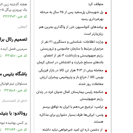
متوقف کرد
هفته گذشته زین الدی
یک پیروزی پرگل 5-0 برابر دپورتیوو به دست آورد.
پل شهرستان پل‌سفید پس از ۲۵ سال به مرحله
کد خبر: ۳۲۲۳۰۳ تاریخ انتشار : ۱۳۹۴/۱۰/۲۴
بهره‌برداری رسید
پیامدهای کنوانسیون خزر از واگذاری بحرین هم
آنچلوتی:
زیان‌بارتر است
تصمیم رئال‌ بر
وزارت اطلاعات: شناسایی و دستگیری ۲۱ نفر از
مزدوران مرتبط با سازمان جاسوسی و تروریستی
سرمربی فصل آینده بای
رژیم صهیونیستی و بازداشت ۴ نفر از اعضای
کد خبر: ۳۲۱۵۱۰ تاریخ انتشار : ۱۳۹۴/۱۰/۲۱
باندهای مسلح شرارت و اغتشاش در استان کرمان
معامله بیش از ۴۱۳ هزار تن کالا در بازار فیزیکی
باشگاه بتیس سر
بورس کالا / حراج باز و پتروشیمی پیشران ارزش
مسئولان تیم فوتبال 
معاملات روز شدند
کد خبر: ۳۲۱۵۰۸ تاریخ انتشار : ۱۳۹۴/۱۰/۲۱
شکنجه رئیس بیمارستان کمال عدوان غزه در زندان
رژیم صهیونیستی
ادعای ال کنفیدنسیال
ترامپ: ترجیح می‌دهم با ایران به توافق برسم
رونالدو: با بنی
ونس: ایرانی‌ها طرف بسیار دشواری برای مذاکره
هستند
بر کسی پوشیده نبود ک
از دشمن ذره ای امید خیرخواهی نباید داشته
کد خبر: ۳۲۱۱۶۴ تاریخ انتشار : ۱۳۹۴/۱۰/۱۹