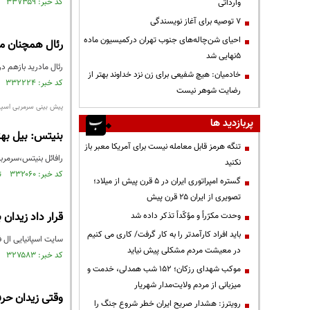
کد خبر: ۳۳۷۳۵۹ تاریخ انتشار : ۱۳۹۴/۱۲/۲۱
وارداتی
۷ توصیه برای آغاز نویسندگی
احیای شن‌چاله‌های جنوب تهران درکمیسیون ماده
رئال همچنان مب
۵نهایی شد
رئال مادرید بازهم در
خادمیان: هیچ شفیعی برای زن نزد خداوند بهتر از
کد خبر: ۳۳۲۲۲۴ تاریخ انتشار : ۱۳۹۴/۱۲/۰۲
رضایت شوهر نیست
پیش بینی سرمربی اسپانی
پربازدید ها
بنیتس: بیل به
تنگه هرمز قابل معامله نیست برای آمریکا معبر باز
رافائل بنیتس،‌سرمرب
نکنید
کد خبر: ۳۳۲۰۶۰ تاریخ انتشار : ۱۳۹۴/۱۲/۰۲
گستره امپراتوری ایران در ۵ قرن پیش از میلاد؛
تصویری از ایران ۲۵ قرن پیش
قرار داد زیدان 
وحدت مکرّراً و مؤکّداً تذکر داده شد
باید افراد کارآمدتر را به کار گرفت/ کاری می کنیم
سایت اسپانیایی ال فی
در معیشت مردم مشکلی پیش نیاید
کد خبر: ۳۲۷۵۸۳ تاریخ انتشار : ۱۳۹۴/۱۱/۱۵
موکب شهدای رزکان؛ ۱۵۲ شب همدلی، خدمت و
میزبانی از مردم ولایت‌مدار شهریار
وقتی زیدان حرف
رویترز: هشدار صریح ایران خطر شروع جنگ را