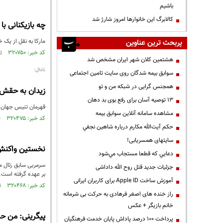
باشیم
کالابرگ این خانوارها امروز شارژ شد
چه بازیکنانی ب
مارکا به نقل از یک خبرنگار نزدیک به راف
پربحث ترین عناوین
کد خبر: ۳۲۰۷۵۰ تاریخ انتشار : ۱۳۹۴/۱۰/۱۷
هشتمین کلان شهر ایران مشخص شد
نادال:
سوابق بیمه شدگان روی سایت تامین اجتماعی
همجنس گرایی در شبکه من و تو
زیدان به حقش 
13 توصیه آسان برای رفع بوی بد دهان
قهرمان تنیس جهان گ
مشاهده سامانه آنلاين سوابق بیمه
کد خبر: ۳۲۰۴۷۵ تاریخ انتشار : ۱۳۹۴/۱۰/۱۶
حكم آيت‌الله مكارم درباره شاهين نجفي
سایتهای همسریابی!
نخستین واکنش 
دعايي كه قطعا مستجاب مي‌شود
سرمربی سابق رئال ما
جزئیات جدید قتل روح الله داداشی
بر عهده گرفته است.
آموزش ساخت Apple ID برای کاربران ایرانی
کد خبر: ۳۲۰۴۶۸ تاریخ انتشار : ۱۳۹۴/۱۰/۱۶
راز خنده های اصغر فرهادی به حرکت بی شرمانه
خانم بازیگر + عکس
پیگرینی: من حد
پرداخت ۱۰۰ درصد پاداش پایان خدمت فرهنگیان