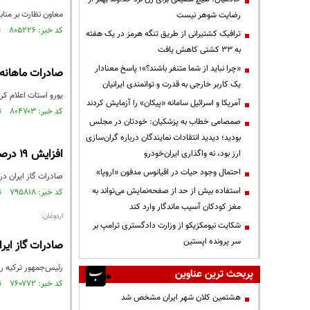
معاون نظارت بر مناب
رضایت شوهر نیست
کد خبر: ۸۰۵۲۲۶ تاریخ انتشار : ۱۴۰۱/۰۹/۱۳
ترافیک کشتیرانی از طریق تنگه هرمز در یک هفته
به ۳۳ کشتی کاهش یافت
«چرا نباید از شما متنفر باشند؟»؛ پاسخ معنادار
صادرات ماهانه گاز ایرا
یک کاربر خارجی به قدرت و توانمندی ایرانیان
یورو استات اعلام کرد ایران در دهمین ماه س
آمریکا و اسرائیل سامانه «پیکان» را آزمایش کردند
کد خبر: ۸۰۴۷۰۳ تاریخ انتشار : ۱۴۰۱/۰۹/۰۹
صمصامی خطاب به پزشکیان: خودتان در مجلس
بودید؛ دیدید انتقادات نمایندگان درباره گران‌سازی
افزایش ۱۹ درصدی صادرات گاز ایران در ۵ ماه نخست امسال
ارز بود، نه واگذاری ایران‌خودرو
احتمال وجود حیات در اقیانوس مدفون «اروپا»
صادرات گاز ایران در ۵ ماه نخست امسال، ۱۹ درصد نسبت به مدت مشابه سال قبل افزایش یافته ا
استفاده بیش از حد از صفحه‌نمایش می‌تواند به
کد خبر: ۷۹۵۸۱۸ تاریخ انتشار : ۱۴۰۱/۰۷/۰۲
مغز کودکان آسیب ماندگار وارد کند
اردوغان:
شکایت نیومکزیکو از وزارت دادگستری ترامپ بر
سر پرونده اپستین
صادرات گاز ایر
رئیس‌جمهور ترکیه روز چهارشنبه 
پربحث ترین عناوین
کد خبر: ۷۶۰۷۷۲ تاریخ انتشار : ۱۴۰۰/۱۱/۰۷
هشتمین کلان شهر ایران مشخص شد