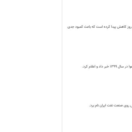
 به مناطق مرکزی و جنوبی عراق از 49 میلیون به 8 میلیون مترمکعب در روز کاهش پیدا کرده است که باعث کمبود جدی
ش روی صنعت نفت ایران نام برد.