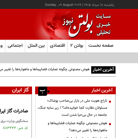
يکشنبه ۱۸ مرداد ۱۴۰۵
|
Sunday , 09 August 2026
صفحه نخست
بولتن ۲
اقتصادی
بین الملل
اجتماعی
ور
آخرین اخبار
گاز ایران
آخرین اخبار
تاراج هویت ملی در بازار بی‌صاحب پوشاک؛
مسئولان نظارت کجا خوابیده‌اند؟ / زیر سایه جنگ،
صادرات گاز ایران ب
جامعه در حال بی‌حیا شدن است
سخنگوی وزارت برق عراق از افزایش 3برابری صادرات گاز ایران به ع
هوش مصنوعی چگونه عملیات فضاپیماها و
کد خبر: ۸۸۳۴۴۴ تاریخ انتشار : ۱۴۰۴/۱۲/۲۴
ماهواره‌ها را تغییر می‌دهد؟