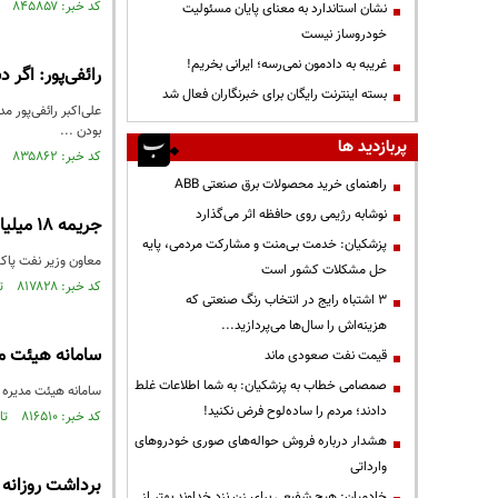
کد خبر: ۸۴۵۸۵۷ تاریخ انتشار : ۱۴۰۳/۰۲/۱۹
نشان استاندارد به معنای پایان مسئولیت
خودروساز نیست
غریبه به دادمون نمی‌رسه؛ ایرانی بخریم!
رائفی‌پور: اگر 
بسته اینترنت رایگان برای خبرنگاران فعال شد
بودن ...
پربازدید ها
کد خبر: ۸۳۵۸۶۲ تاریخ انتشار : ۱۴۰۲/۰۹/۲۴
راهنمای خرید محصولات برق صنعتی ABB
نوشابه رژیمی روی حافظه اثر می‌گذارد
جریمه ۱۸ میلیارد دلاری در انتظار پاکستان به دلیل عدم واردات گاز ایران
پزشکیان: خدمت بی‌منت و مشارکت مردمی، پایه
معاون وزیر نفت پاکستان 
حل مشکلات کشور است
کد خبر: ۸۱۷۸۲۸ تاریخ انتشار : ۱۴۰۱/۱۲/۱۲
3 اشتباه رایج در انتخاب رنگ صنعتی که
هزینه‌اش را سال‌ها می‌پردازید...
سامانه هیئت‌ م
قیمت نفت صعودی ماند
صمصامی خطاب به پزشکیان: به شما اطلاعات غلط
سامانه هیئت مدیره 
دادند؛ مردم را ساده‌لوح فرض نکنید!
کد خبر: ۸۱۶۵۱۰ تاریخ انتشار : ۱۴۰۱/۱۲/۰۱
هشدار درباره فروش حواله‌های صوری خودروهای
وارداتی
برداشت روزانه 
خادمیان: هیچ شفیعی برای زن نزد خداوند بهتر از