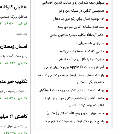
سوابق بیمه شدگان روی سایت تامین اجتماعی
تعطیلی کارخانه‌
همجنس گرایی در شبکه من و تو
مناطق بزرگ صنعتی و 
13 توصیه آسان برای رفع بوی بد دهان
کد خبر: ۷۶۰۳۰۲ تاریخ انتشار : ۱۴۰۰/۱۱/۰۵
مشاهده سامانه آنلاين سوابق بیمه
وزیر نفت:
حكم آيت‌الله مكارم درباره شاهين نجفي
سایتهای همسریابی!
امسال زمستان 
دعايي كه قطعا مستجاب مي‌شود
وزیر نفت گفت: با م
جزئیات جدید قتل روح الله داداشی
کد خبر: ۷۵۱۴۴۸ تاریخ انتشار : ۱۴۰۰/۰۸/۲۱
آموزش ساخت Apple ID برای کاربران ایرانی
راز خنده های اصغر فرهادی به حرکت بی شرمانه
تکذیب خبر عدم 
خانم بازیگر + عکس
پرداخت ۱۰۰ درصد پاداش پایان خدمت فرهنگیان
سفارت روسیه در تهرا
کد خبر: ۷۵۰۱۳۷ تاریخ انتشار : ۱۴۰۰/۰۸/۱۲
خلافی آنلاین/استعلام خلافی خودرو از طریق
اینترنت، پیام کوتاه ، تلفن
جسدغرق درخون روح الله داداشی (عکس)
کاهش ۴۱ میلیون متر مکعبی صادرات روزانه گاز ایران به عراق
پاسخ های دکتر توکلی به سوالات کنکوری ها
وزارت برق عراق از 
کد خبر: ۷۴۰۲۳۵ تاریخ انتشار : ۱۴۰۰/۰۶/۱۰