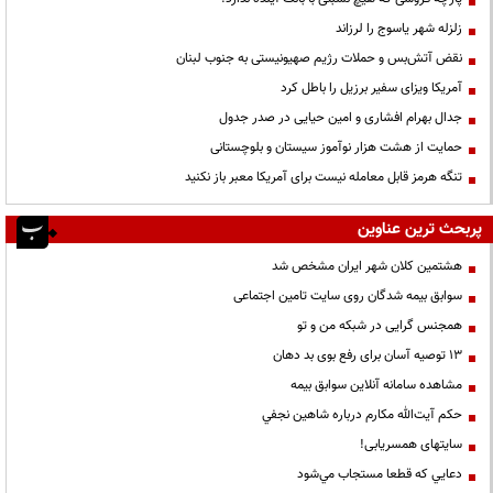
زلزله شهر یاسوج را لرزاند
نقض آتش‌بس و حملات رژیم صهیونیستی به جنوب لبنان
آمریکا ویزای سفیر برزیل را باطل کرد
جدال بهرام افشاری و امین حیایی در صدر جدول
حمایت از هشت هزار نوآموز سیستان و بلوچستانی
تنگه هرمز قابل معامله نیست برای آمریکا معبر باز نکنید
پربحث ترین عناوین
هشتمین کلان شهر ایران مشخص شد
سوابق بیمه شدگان روی سایت تامین اجتماعی
همجنس گرایی در شبکه من و تو
13 توصیه آسان برای رفع بوی بد دهان
مشاهده سامانه آنلاين سوابق بیمه
حكم آيت‌الله مكارم درباره شاهين نجفي
سایتهای همسریابی!
دعايي كه قطعا مستجاب مي‌شود