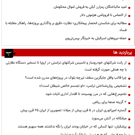
امید مالباختگان رمزارز آبکی به فروش اموال محکومان
از التماس تا فروپاشی هژمونی دلار
مطالبه برای شکستن انحصار پیمانکاری؛ نظارت دقیق بر واگذاری پروژه‌ها، راهکار مقابله با
فساد
حمله نیروهای اسرائیلی به خبرنگار پرس‌تی‌وی
پربازدید ها
از رانت‌ شرکتهای خودروساز و تاسیس شرکتهای تراستی در اروپا تا تسخیر دستگاه نظارتی
با چه هدفی صورت گرفته است
چرا قالب وافل جایگزین سقف تیرچه بلوک در پروژه‌های مدرن شده است؟
تشخیص روان‌شناختی ترامپ: «او تجسم خالص شیطان است!»
تخم‌مرغ‌هایی که در مرز پوسیدند تا اقتدار اداری اثبات شود
۲ گزینه صنعا برای ریاض
گستره امپراتوری ایران در ۵ قرن پیش از میلاد؛ تصویری از ایران ۲۵ قرن پیش
میانکاله در آتش می‌سوزد
پزشکیان: تنها کسانی که در خیابان بودند ایران را نگه نداشتند همه سهیم هستند
پارچه فروشی که هیچ نسبتی با بانک آینده ندارد!