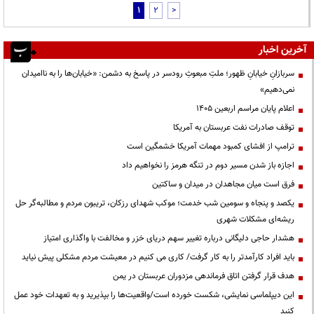
1
2
>
آخرین اخبار
سربازانِ خیابانِ ظهور؛ ملتِ مبعوثِ رودسر در پاسخ به دشمن: «خیابان‌ها را به ناامیدان
نمی‌دهیم»
اعلام پایان مراسم اربعین ۱۴۰۵
توقف صادرات نفت عربستان به آمریکا
ترامپ از افشای کمبود مهمات آمریکا خشمگین است
اجازه باز شدن مسیر دوم در تنگه هرمز را نخواهیم داد
فرق است میان مجاهدان در میدان و ساکتین
یکصد و پنجاه و سومین شب خدمت؛ موکب شهدای رزکان، تریبون مردم و مطالبه‌گر حل
ریشه‌ای مشکلات شهری
هشدار حاجی دلیگانی درباره تغییر سهم دریای خزر و مخالفت با واگذاری امتیاز
باید افراد کارآمدتر را به کار گرفت/ کاری می کنیم در معیشت مردم مشکلی پیش نیاید
هدف قرار گرفتن اتاق‌ فرماندهی مزدوران عربستان در یمن
این دیپلماسی نمایشی، شکست خورده است/واقعیت‌ها را بپذیرید و به تعهدات خود عمل
کنید