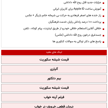
جزئیات جدید قتل روح الله داداشی
آموزش ساخت Apple ID برای کاربران ایرانی
راز خنده های اصغر فرهادی به حرکت بی شرمانه خانم بازیگر + عکس
پرداخت ۱۰۰ درصد پاداش پایان خدمت فرهنگیان
خلافی آنلاین/استعلام خلافی خودرو از طریق اینترنت، پیام کوتاه ، تلفن
جسدغرق درخون روح الله داداشی (عکس)
پاسخ های دکتر توکلی به سوالات کنکوری ها
لینک های مفید
قیمت شیشه سکوریت
آلپاری
بیم دتکتور
قیمت شیشه سکوریت
فیلم آپنه خواب
درمان قطعی خروپف در خواب