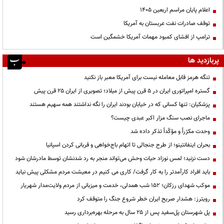
اعلام پایان مراسم اربعین ۱۴۰۵
توقف صادرات نفت عربستان به آمریکا
ترامپ از افشای کمبود مهمات آمریکا خشمگین است
پربازدید ها
تنگه هرمز قابل معامله نیست برای آمریکا معبر باز نکنید
گستره امپراتوری ایران در ۵ قرن پیش از میلاد؛ تصویری از ایران ۲۵ قرن پیش
پزشکیان: تنها کسانی که در خیابان بودند ایران را نگه نداشتند همه سهیم هستند
ماجرای نصب سنگ مزار اکبر عبدی چیست؟
وحدت مکرّراً و مؤکّداً تذکر داده شد
بحران اینفانتینو؛ از طرح جنجالی تا اتهام باج‌خواهی و قربانی کردن اسپانیا
دست نزنید؛ لمس نوزاد حیات وحش می‌تواند منجر به رد شدنشان توسط مادرشان شود
باید افراد کارآمدتر را به کار گرفت/ کاری می کنیم در معیشت مردم مشکلی پیش نیاید
موکب شهدای رزکان؛ ۱۵۲ شب همدلی، خدمت و میزبانی از مردم ولایت‌مدار شهریار
رویترز: هشدار صریح ایران خطر شروع جنگ را متوقف کرد
پل شهرستان پل‌سفید پس از ۲۵ سال به مرحله بهره‌برداری رسید