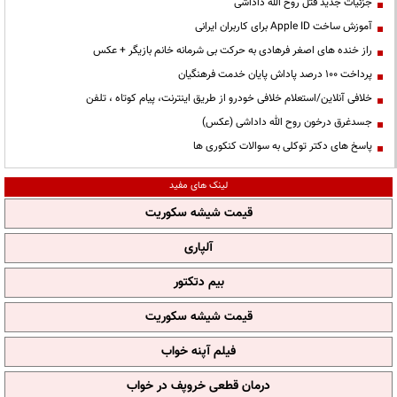
جزئیات جدید قتل روح الله داداشی
آموزش ساخت Apple ID برای کاربران ایرانی
راز خنده های اصغر فرهادی به حرکت بی شرمانه خانم بازیگر + عکس
پرداخت ۱۰۰ درصد پاداش پایان خدمت فرهنگیان
خلافی آنلاین/استعلام خلافی خودرو از طریق اینترنت، پیام کوتاه ، تلفن
جسدغرق درخون روح الله داداشی (عکس)
پاسخ های دکتر توکلی به سوالات کنکوری ها
لینک های مفید
قیمت شیشه سکوریت
آلپاری
بیم دتکتور
قیمت شیشه سکوریت
فیلم آپنه خواب
درمان قطعی خروپف در خواب