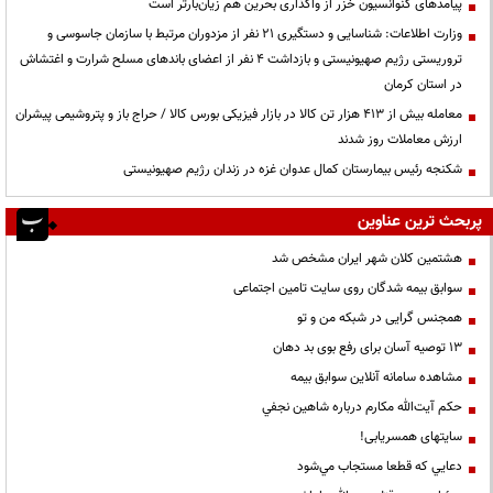
پیامدهای کنوانسیون خزر از واگذاری بحرین هم زیان‌بارتر است
وزارت اطلاعات: شناسایی و دستگیری ۲۱ نفر از مزدوران مرتبط با سازمان جاسوسی و
تروریستی رژیم صهیونیستی و بازداشت ۴ نفر از اعضای باندهای مسلح شرارت و اغتشاش
در استان کرمان
معامله بیش از ۴۱۳ هزار تن کالا در بازار فیزیکی بورس کالا / حراج باز و پتروشیمی پیشران
ارزش معاملات روز شدند
شکنجه رئیس بیمارستان کمال عدوان غزه در زندان رژیم صهیونیستی
پربحث ترین عناوین
هشتمین کلان شهر ایران مشخص شد
سوابق بیمه شدگان روی سایت تامین اجتماعی
همجنس گرایی در شبکه من و تو
13 توصیه آسان برای رفع بوی بد دهان
مشاهده سامانه آنلاين سوابق بیمه
حكم آيت‌الله مكارم درباره شاهين نجفي
سایتهای همسریابی!
دعايي كه قطعا مستجاب مي‌شود