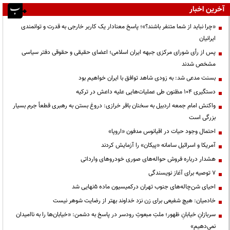
آخرین اخبار
«چرا نباید از شما متنفر باشند؟»؛ پاسخ معنادار یک کاربر خارجی به قدرت و توانمندی
ایرانیان
پس از رأی شورای مرکزی جبهه ایران اسلامی؛ اعضای حقیقی و حقوقی دفتر سیاسی
مشخص شدند
بسنت مدعی شد: به زودی شاهد توافق با ایران خواهیم بود
دستگیری ۱۰۴ مظنون طی عملیات‌هایی علیه داعش در ترکیه
واکنش امام جمعه اردبیل به سخنان باقر خرازی: دروغ بستن به رهبری قطعاً جرم بسیار
بزرگی است
احتمال وجود حیات در اقیانوس مدفون «اروپا»
آمریکا و اسرائیل سامانه «پیکان» را آزمایش کردند
هشدار درباره فروش حواله‌های صوری خودروهای وارداتی
۷ توصیه برای آغاز نویسندگی
احیای شن‌چاله‌های جنوب تهران درکمیسیون ماده ۵نهایی شد
خادمیان: هیچ شفیعی برای زن نزد خداوند بهتر از رضایت شوهر نیست
سربازانِ خیابانِ ظهور؛ ملتِ مبعوثِ رودسر در پاسخ به دشمن: «خیابان‌ها را به ناامیدان
نمی‌دهیم»