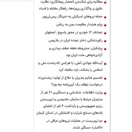
مطالبه برای شکستن انحصار پیمانکاری؛ نظارت
دقیق بر واگذاری پروژه‌ها، راهکار مقابله با فساد
حمله نیروهای اسرائیلی به خبرنگار پرس‌تی‌وی
پیام هشدار مقاومت یمن به ریاض
تصادف ۱۲ خودرو در محور یاسوج ـ اصفهان
رکوردشکنی دختر دونده ایران در بلاروس
پزشکیان: مشروطه نقطه عطف بیداری و
آزادی‌خواهی ملت ایران بود
آیت‌الله جوادی آملی: با هرکس که وحدت ملی و
اسلامی را بشکند، باید مقابله کرد
تقسیم غنایم مدیران یا دفاع از تولید؛ پشت‌پرده
درخواست توقف یک آیین‌نامه چه بود؟
وزارت اطلاعات: شناسایی و دستگیری ۲۱ نفر از
مزدوران مرتبط با سازمان جاسوسی و تروریستی
رژیم صهیونیستی و بازداشت ۴ نفر از اعضای
باندهای مسلح شرارت و اغتشاش در استان کرمان
دو تروریست در عملیات نیروهای عراقی در
«الانبار» دستگیر شدند