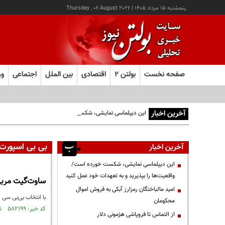
پنجشنبه ۱۵ مرداد ۱۴۰۵
|
Thursday , 06 August 2026
صفحه نخست
بولتن ۲
اقتصادی
بین الملل
اجتماعی
ور
آخرین اخبار
این دیپلماسی نمایشی، شکست خورده است/واقعیت‌ها را بپذیرید
بی بی اسپورت
آخرین اخبار
این دیپلماسی نمایشی، شکست خورده است/
واقعیت‌ها را بپذیرید و به تعهدات خود عمل کنید
ساوت‌گیت مربی
امید مالباختگان رمزارز آبکی به فروش اموال
با انتخاب بی‌بی سی
محکومان
کد خبر: ۵۸۲۱۹۹ تاریخ انتشار : ۱۳۹۷/۰۹/۲۵
از التماس تا فروپاشی هژمونی دلار