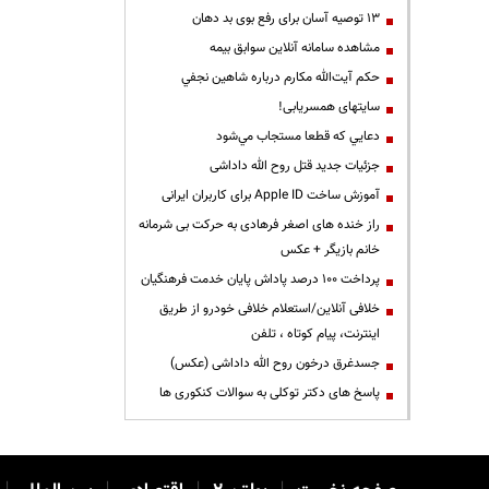
13 توصیه آسان برای رفع بوی بد دهان
مشاهده سامانه آنلاين سوابق بیمه
حكم آيت‌الله مكارم درباره شاهين نجفي
سایتهای همسریابی!
دعايي كه قطعا مستجاب مي‌شود
جزئیات جدید قتل روح الله داداشی
آموزش ساخت Apple ID برای کاربران ایرانی
راز خنده های اصغر فرهادی به حرکت بی شرمانه
خانم بازیگر + عکس
پرداخت ۱۰۰ درصد پاداش پایان خدمت فرهنگیان
خلافی آنلاین/استعلام خلافی خودرو از طریق
اینترنت، پیام کوتاه ، تلفن
جسدغرق درخون روح الله داداشی (عکس)
پاسخ های دکتر توکلی به سوالات کنکوری ها
|
|
|
|