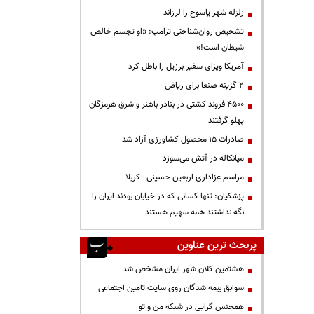
زلزله شهر یاسوج را لرزاند
تشخیص روان‌شناختی ترامپ: «او تجسم خالص
شیطان است!»
آمریکا ویزای سفیر برزیل را باطل کرد
۲ گزینه صنعا برای ریاض
۴۵۰۰ فروند کشتی در بنادر باهنر و شرق هرمزگان
پهلو گرفتند
صادرات ۱۵ محصول کشاورزی آزاد شد
میانکاله در آتش می‌سوزد
مراسم عزاداری اربعین حسینی - کربلا
پزشکیان: تنها کسانی که در خیابان بودند ایران را
نگه نداشتند همه سهیم هستند
پربحث ترین عناوین
هشتمین کلان شهر ایران مشخص شد
سوابق بیمه شدگان روی سایت تامین اجتماعی
همجنس گرایی در شبکه من و تو