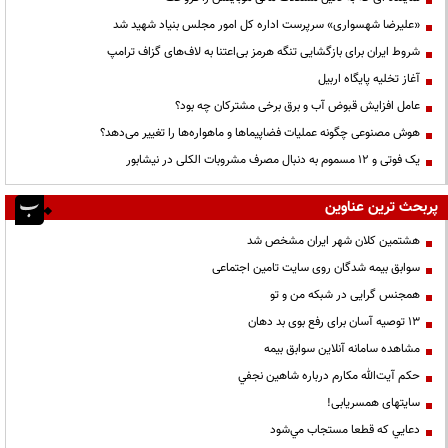
«علیرضا شهسواری» سرپرست اداره کل امور مجلس بنیاد شهید شد
شروط ایران برای بازگشایی تنگه هرمز بی‌اعتنا به لاف‌های گزاف ترامپ
آغاز تخلیه پایگاه اربیل
عامل افزایش قبوض آب و برق برخی مشترکان چه بود؟
هوش مصنوعی چگونه عملیات فضاپیماها و ماهواره‌ها را تغییر می‌دهد؟
یک فوتی و ۱۲ مسموم به دنبال مصرف مشروبات الکلی در نیشابور
پربحث ترین عناوین
هشتمین کلان شهر ایران مشخص شد
سوابق بیمه شدگان روی سایت تامین اجتماعی
همجنس گرایی در شبکه من و تو
13 توصیه آسان برای رفع بوی بد دهان
مشاهده سامانه آنلاين سوابق بیمه
حكم آيت‌الله مكارم درباره شاهين نجفي
سایتهای همسریابی!
دعايي كه قطعا مستجاب مي‌شود