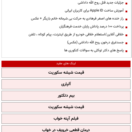
جزئیات جدید قتل روح الله داداشی
آموزش ساخت Apple ID برای کاربران ایرانی
راز خنده های اصغر فرهادی به حرکت بی شرمانه خانم بازیگر + عکس
پرداخت ۱۰۰ درصد پاداش پایان خدمت فرهنگیان
خلافی آنلاین/استعلام خلافی خودرو از طریق اینترنت، پیام کوتاه ، تلفن
جسدغرق درخون روح الله داداشی (عکس)
پاسخ های دکتر توکلی به سوالات کنکوری ها
لینک های مفید
قیمت شیشه سکوریت
آلپاری
بیم دتکتور
قیمت شیشه سکوریت
فیلم آپنه خواب
درمان قطعی خروپف در خواب