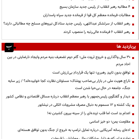
۴ مطالبه رهبر انقلاب از رئیس جدید سازمان بسیج
مطالبات فرمانده معظم کل قوا از فرمانده جدید سپاه پاسداران
رهبر انقلاب از سرلشکر عبداللهی، رئیس جدید ستادکل نیروهای مسلح چه مطالباتی دارند؟
رهبر انقلاب ۶ فرمانده عالی‌رتبه را منصوب کردند
پربازدید ها
۳۰ سال واگذاری و خروج ثروت ملی؛ گام دوم تضعیف بنیه مردم وایجاد نارضایتی در بین
احاد مردم
توافقِ بدونِ تاییدِ رهبری؛ تنها یک قراردادِ بی‌ارزش است
تاراج هویت ملی در بازار بی‌صاحب پوشاک؛ مسئولان نظارت کجا خوابیده‌اند؟ / زیر سایه
جنگ، جامعه در حال بی‌حیا شدن است
دیدار و گفتگوی رئیس‌جمهور با رهبر معظم انقلاب درباره مسائل اقتصادی و نظامی کشور
یک کشته و ۱۲ مسموم به دنبال مصرف مشروبات الکلی در نیشابور
اعدام بد است اما قلب تپنده‌ای را از سینه بیرون کشیدن نه!
مقاومت یمن؛ دو خیز اساسی
ادعای رسانه آمریکایی درباره تمایل ترامپ به خروج از جنگ بدون توافق هسته‌ای
نماینده ای که به دلیل مشکلات مالی موبایلش را فروخت