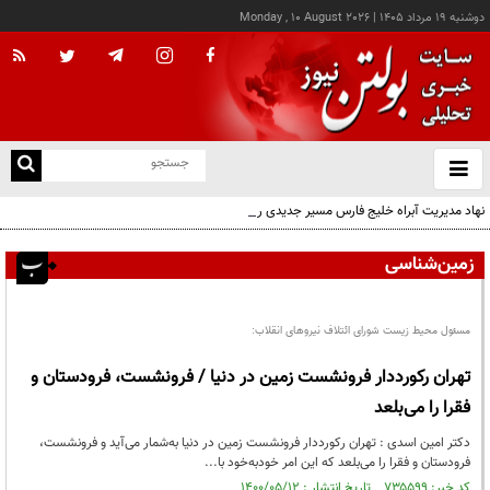
دوشنبه ۱۹ مرداد ۱۴۰۵
|
Monday , 10 August 2026
از
و
ته
نهاد مدیریت آبراه خلیج فارس مسیر جدیدی را برای ثبت درخواست متقاضیان معرفی کرد
ن
نو
زمین‌شناسی
مسئول محیط زیست شورای ائتلاف نیروهای انقلاب:
تهران رکورددار فرونشست زمین در دنیا / فرونشست، فرودستان و
فقرا را می‌بلعد
دکتر امین اسدی : تهران رکورددار فرونشست زمین در دنیا به‌شمار می‌آید و فرونشست،
فرودستان و فقرا را می‌بلعد که این امر خودبه‌خود با...
کد خبر: ۷۳۵۵۹۹ تاریخ انتشار : ۱۴۰۰/۰۵/۱۲