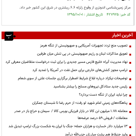
مرکز زمین‌شناسی اندونزی از وقوع زلزله 6.6 ریشتری در شرق این کشور خبر داد.
کد خبر: ۴۲۷۹۲۵ تاریخ انتشار : ۱۳۹۵/۱۰/۰۱
آخرین اخبار
تصویب منع تردد تجهیزات آمریکایی و صهیونیستی از تنگه هرمز
تعویق مذاکرات لبنان و رژیم صهیونیستی در پی تنش میان طرفین
نهاد مدیریت آبراه خلیج فارس مسیر جدیدی را برای ثبت درخواست متقاضیان معرفی کرد
ترامپ مجوز کشتی‌های خارجی برای حمل نفت در آمریکا را تمدید کرد
توضیحات نیکزاد درباره ابلاغ شرایط اضطرار برگزاری جلسات علنی از سوی شعام
رئیس جدید ستادکل نیروهای مسلح را بیشتر بشناسید
چرا نباید ایران از تنگه دست بردارد؟
پناهگاه‌های زمینیِ امام شهید لو رفت؛ از حرم رضا تا شبستان جمکران
معامله ۱.۷۸ میلیون تن کالا در بازار فیزیکی بورس کالا / سیمان و حراج باز در صدر
معاملات / فروش ۵۹ درصد عرضه‌ها
۱۳ میلیارد دلار خسارت و هزاران حمله؛ جنگ با ایران به شکست بزرگ ترامپ تبدیل شد
ولید جنبلاط هم پشت مبارزان حزب‌الله درآمد