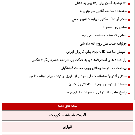
13 توصیه آسان برای رفع بوی بد دهان
مشاهده سامانه آنلاين سوابق بیمه
حكم آيت‌الله مكارم درباره شاهين نجفي
سایتهای همسریابی!
دعايي كه قطعا مستجاب مي‌شود
جزئیات جدید قتل روح الله داداشی
آموزش ساخت Apple ID برای کاربران ایرانی
راز خنده های اصغر فرهادی به حرکت بی شرمانه خانم بازیگر + عکس
پرداخت ۱۰۰ درصد پاداش پایان خدمت فرهنگیان
خلافی آنلاین/استعلام خلافی خودرو از طریق اینترنت، پیام کوتاه ، تلفن
جسدغرق درخون روح الله داداشی (عکس)
پاسخ های دکتر توکلی به سوالات کنکوری ها
لینک های مفید
قیمت شیشه سکوریت
آلپاری