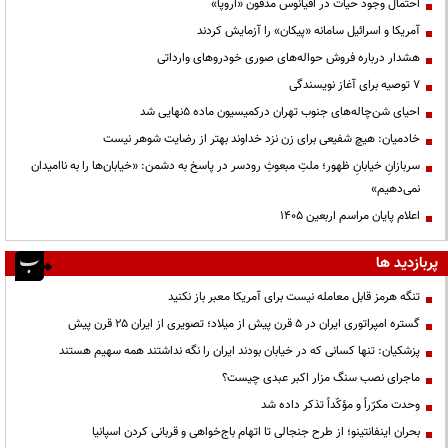
احتمال وجود حیات در اقیانوس مدفون «اروپا»
آمریکا و اسرائیل سامانه «پیکان» را آزمایش کردند
هشدار درباره فروش حواله‌های صوری خودروهای وارداتی
۷ توصیه برای آغاز نویسندگی
احیای شن‌چاله‌های جنوب تهران درکمیسیون ماده ۵نهایی شد
خادمیان: هیچ شفیعی برای زن نزد خداوند بهتر از رضایت شوهر نیست
سربازانِ خیابانِ ظهور؛ ملتِ مبعوثِ رودسر در پاسخ به دشمن: «خیابان‌ها را به ناامیدان
نمی‌دهیم»
اعلام پایان مراسم اربعین ۱۴۰۵
پربازدید ها
تنگه هرمز قابل معامله نیست برای آمریکا معبر باز نکنید
گستره امپراتوری ایران در ۵ قرن پیش از میلاد؛ تصویری از ایران ۲۵ قرن پیش
پزشکیان: تنها کسانی که در خیابان بودند ایران را نگه نداشتند همه سهیم هستند
ماجرای نصب سنگ مزار اکبر عبدی چیست؟
وحدت مکرّراً و مؤکّداً تذکر داده شد
بحران اینفانتینو؛ از طرح جنجالی تا اتهام باج‌خواهی و قربانی کردن اسپانیا