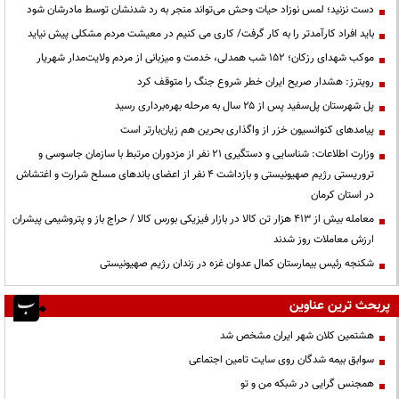
دست نزنید؛ لمس نوزاد حیات وحش می‌تواند منجر به رد شدنشان توسط مادرشان شود
باید افراد کارآمدتر را به کار گرفت/ کاری می کنیم در معیشت مردم مشکلی پیش نیاید
موکب شهدای رزکان؛ ۱۵۲ شب همدلی، خدمت و میزبانی از مردم ولایت‌مدار شهریار
رویترز: هشدار صریح ایران خطر شروع جنگ را متوقف کرد
پل شهرستان پل‌سفید پس از ۲۵ سال به مرحله بهره‌برداری رسید
پیامدهای کنوانسیون خزر از واگذاری بحرین هم زیان‌بارتر است
وزارت اطلاعات: شناسایی و دستگیری ۲۱ نفر از مزدوران مرتبط با سازمان جاسوسی و
تروریستی رژیم صهیونیستی و بازداشت ۴ نفر از اعضای باندهای مسلح شرارت و اغتشاش
در استان کرمان
معامله بیش از ۴۱۳ هزار تن کالا در بازار فیزیکی بورس کالا / حراج باز و پتروشیمی پیشران
ارزش معاملات روز شدند
شکنجه رئیس بیمارستان کمال عدوان غزه در زندان رژیم صهیونیستی
پربحث ترین عناوین
هشتمین کلان شهر ایران مشخص شد
سوابق بیمه شدگان روی سایت تامین اجتماعی
همجنس گرایی در شبکه من و تو