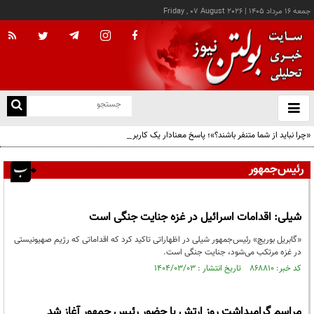
جمعه ۱۶ مرداد ۱۴۰۵
|
Friday , 07 August 2026
از
و
ته
«چرا نباید از شما متنفر باشند؟»؛ پاسخ معنادار یک کاربر خارجی به قدرت و توانمندی ایرانیان
ن
نو
رئیس‌جمهور
شیلی: اقدامات اسرائیل در غزه جنایت جنگی است
«گابریل بوریچ» رئیس‌جمهور شیلی در اظهاراتی تاکید کرد که اقداماتی که رژیم صهیونیستی
در غزه مرتکب می‌شود، جنایت جنگی است.
کد خبر: ۸۶۸۸۱۰ تاریخ انتشار : ۱۴۰۴/۰۳/۰۳
مراسم گرامیداشت روز ارتش با حضور رئیس جمهور آغاز شد