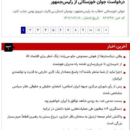
درخواست جوان خوزستانی از رئیس‌جمهور
جوان خوزستانی خطاب به رئیس‌جمهور: بومیان استان بی‌کارند، نیروی بومی جذب کنید.
کد خبر: ۸۲۰۷۹۷ تاریخ انتشار : ۱۴۰۲/۰۲/۰۸
1
2
3
4
5
6
7
8
9
10
11
>
آخرین اخبار
وقتی دیتاسنترها از هوش مصنوعی جلو می‌زنند؛ زنگ خطر برای اقتصاد AI
از خبرسازی تا جریان‌سازی نقشه راه مدیران هوشمند
«چرا نباید از شما متنفر باشند؟»؛ پاسخ معنادار یک کاربر خارجی به قدرت و توانمندی
ایرانیان
پس از رأی شورای مرکزی جبهه ایران اسلامی؛ اعضای حقیقی و حقوقی دفتر سیاسی
مشخص شدند
بسنت مدعی شد: به زودی شاهد توافق با ایران خواهیم بود
دستگیری ۱۰۴ مظنون طی عملیات‌هایی علیه داعش در ترکیه
واکنش امام جمعه اردبیل به سخنان باقر خرازی: دروغ بستن به رهبری قطعاً جرم بسیار
بزرگی است