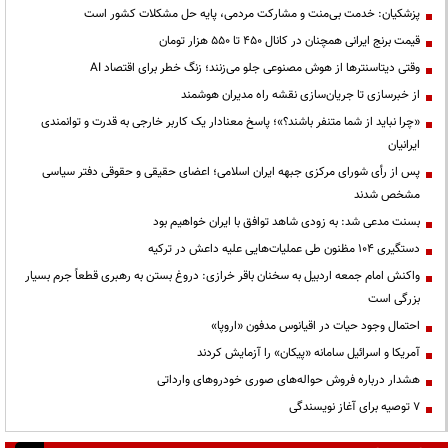
پزشکیان: خدمت بی‌منت و مشارکت مردمی، پایه حل مشکلات کشور است
قیمت‌ برنج ایرانی همچنان در کانال ۴۵۰ تا ۵۵۰ هزار تومان
وقتی دیتاسنترها از هوش مصنوعی جلو می‌زنند؛ زنگ خطر برای اقتصاد AI
از خبرسازی تا جریان‌سازی نقشه راه مدیران هوشمند
«چرا نباید از شما متنفر باشند؟»؛ پاسخ معنادار یک کاربر خارجی به قدرت و توانمندی
ایرانیان
پس از رأی شورای مرکزی جبهه ایران اسلامی؛ اعضای حقیقی و حقوقی دفتر سیاسی
مشخص شدند
بسنت مدعی شد: به زودی شاهد توافق با ایران خواهیم بود
دستگیری ۱۰۴ مظنون طی عملیات‌هایی علیه داعش در ترکیه
واکنش امام جمعه اردبیل به سخنان باقر خرازی: دروغ بستن به رهبری قطعاً جرم بسیار
بزرگی است
احتمال وجود حیات در اقیانوس مدفون «اروپا»
آمریکا و اسرائیل سامانه «پیکان» را آزمایش کردند
هشدار درباره فروش حواله‌های صوری خودروهای وارداتی
۷ توصیه برای آغاز نویسندگی