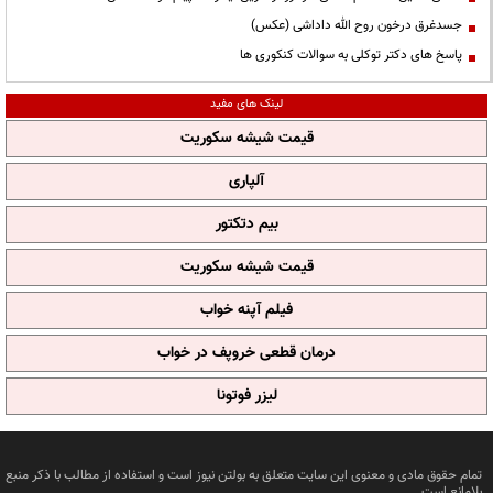
جسدغرق درخون روح الله داداشی (عکس)
پاسخ های دکتر توکلی به سوالات کنکوری ها
لینک های مفید
قیمت شیشه سکوریت
آلپاری
بیم دتکتور
قیمت شیشه سکوریت
فیلم آپنه خواب
درمان قطعی خروپف در خواب
لیزر فوتونا
تمام حقوق مادی و معنوی این سایت متعلق به بولتن نیوز است و استفاده از مطالب با ذکر منبع
بلامانع است.