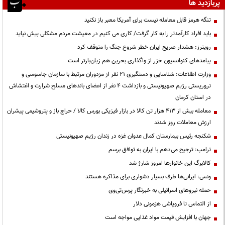
پربازدید ها
تنگه هرمز قابل معامله نیست برای آمریکا معبر باز نکنید
باید افراد کارآمدتر را به کار گرفت/ کاری می کنیم در معیشت مردم مشکلی پیش نیاید
رویترز: هشدار صریح ایران خطر شروع جنگ را متوقف کرد
پیامدهای کنوانسیون خزر از واگذاری بحرین هم زیان‌بارتر است
وزارت اطلاعات: شناسایی و دستگیری ۲۱ نفر از مزدوران مرتبط با سازمان جاسوسی و
تروریستی رژیم صهیونیستی و بازداشت ۴ نفر از اعضای باندهای مسلح شرارت و اغتشاش
در استان کرمان
معامله بیش از ۴۱۳ هزار تن کالا در بازار فیزیکی بورس کالا / حراج باز و پتروشیمی پیشران
ارزش معاملات روز شدند
شکنجه رئیس بیمارستان کمال عدوان غزه در زندان رژیم صهیونیستی
ترامپ: ترجیح می‌دهم با ایران به توافق برسم
کالابرگ این خانوارها امروز شارژ شد
ونس: ایرانی‌ها طرف بسیار دشواری برای مذاکره هستند
حمله نیروهای اسرائیلی به خبرنگار پرس‌تی‌وی
از التماس تا فروپاشی هژمونی دلار
جهان با افزایش قیمت مواد غذایی مواجه است