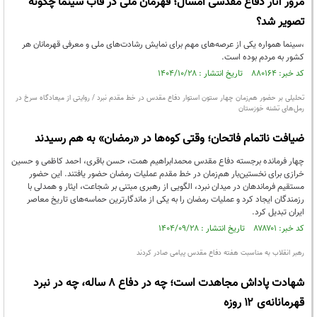
مرور آثار دفاع مقدسی امسال؛ قهرمان ملی در قاب سینما چگونه
تصویر شد؟
،سینما همواره یکی از عرصه‌های مهم برای نمایش رشادت‌های ملی و معرفی قهرمانان هر
کشور به مردم بوده است.
کد خبر: ۸۸۰۱۶۴ تاریخ انتشار : ۱۴۰۴/۱۰/۲۸
تحلیلی بر حضور هم‌زمان چهار ستون استوار دفاع مقدس در خط مقدم نبرد / روایتی از میعادگاه سرخ در
رمل‌های تشنه خوزستان
ضیافت ناتمام فاتحان؛ وقتی کوه‌ها در «رمضان» به هم رسیدند
چهار فرمانده برجسته دفاع مقدس محمدابراهیم همت، حسن باقری، احمد کاظمی و حسین
خرازی برای نخستین‌بار هم‌زمان در خط مقدم عملیات رمضان حضور یافتند. این حضور
مستقیم فرماندهان در میدان نبرد، الگویی از رهبری مبتنی بر شجاعت، ایثار و همدلی با
رزمندگان ایجاد کرد و عملیات رمضان را به یکی از ماندگارترین حماسه‌های تاریخ معاصر
ایران تبدیل کرد.
کد خبر: ۸۷۸۷۰۱ تاریخ انتشار : ۱۴۰۴/۰۹/۲۸
رهبر انقلاب به مناسبت هفته دفاع مقدس پیامی صادر کردند
شهادت پاداش مجاهدت است؛ چه در دفاع ۸ ساله، چه در نبرد
قهرمانانه‌ی ۱۲ روزه