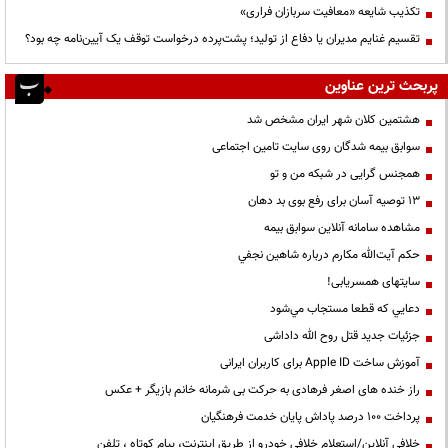
تکذیب شایعه «معافیت سربازان فراری»
تقسیم غنایم مدیران یا دفاع از تولید؛ پشت‌پرده درخواست توقف یک آیین‌نامه چه بود؟
پربحث ترین عناوین
هشتمین کلان شهر ایران مشخص شد
سوابق بیمه شدگان روی سایت تامین اجتماعی
همجنس گرایی در شبکه من و تو
13 توصیه آسان برای رفع بوی بد دهان
مشاهده سامانه آنلاين سوابق بیمه
حكم آيت‌الله مكارم درباره شاهين نجفي
سایتهای همسریابی!
دعايي كه قطعا مستجاب مي‌شود
جزئیات جدید قتل روح الله داداشی
آموزش ساخت Apple ID برای کاربران ایرانی
راز خنده های اصغر فرهادی به حرکت بی شرمانه خانم بازیگر + عکس
پرداخت ۱۰۰ درصد پاداش پایان خدمت فرهنگیان
خلافی آنلاین/استعلام خلافی خودرو از طریق اینترنت، پیام کوتاه ، تلفن