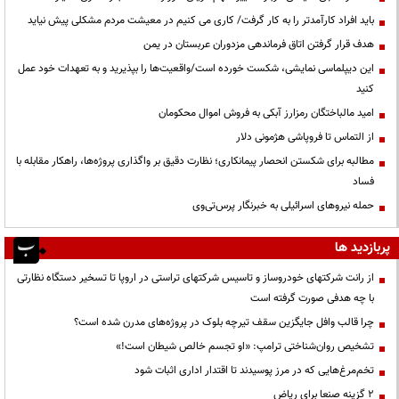
باید افراد کارآمدتر را به کار گرفت/ کاری می کنیم در معیشت مردم مشکلی پیش نیاید
هدف قرار گرفتن اتاق‌ فرماندهی مزدوران عربستان در یمن
این دیپلماسی نمایشی، شکست خورده است/واقعیت‌ها را بپذیرید و به تعهدات خود عمل
کنید
امید مالباختگان رمزارز آبکی به فروش اموال محکومان
از التماس تا فروپاشی هژمونی دلار
مطالبه برای شکستن انحصار پیمانکاری؛ نظارت دقیق بر واگذاری پروژه‌ها، راهکار مقابله با
فساد
حمله نیروهای اسرائیلی به خبرنگار پرس‌تی‌وی
پربازدید ها
از رانت‌ شرکتهای خودروساز و تاسیس شرکتهای تراستی در اروپا تا تسخیر دستگاه نظارتی
با چه هدفی صورت گرفته است
چرا قالب وافل جایگزین سقف تیرچه بلوک در پروژه‌های مدرن شده است؟
تشخیص روان‌شناختی ترامپ: «او تجسم خالص شیطان است!»
تخم‌مرغ‌هایی که در مرز پوسیدند تا اقتدار اداری اثبات شود
۲ گزینه صنعا برای ریاض