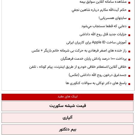
مشاهده سامانه آنلاين سوابق بیمه
حكم آيت‌الله مكارم درباره شاهين نجفي
سایتهای همسریابی!
دعايي كه قطعا مستجاب مي‌شود
جزئیات جدید قتل روح الله داداشی
آموزش ساخت Apple ID برای کاربران ایرانی
راز خنده های اصغر فرهادی به حرکت بی شرمانه خانم بازیگر + عکس
پرداخت ۱۰۰ درصد پاداش پایان خدمت فرهنگیان
خلافی آنلاین/استعلام خلافی خودرو از طریق اینترنت، پیام کوتاه ، تلفن
جسدغرق درخون روح الله داداشی (عکس)
پاسخ های دکتر توکلی به سوالات کنکوری ها
لینک های مفید
قیمت شیشه سکوریت
آلپاری
بیم دتکتور