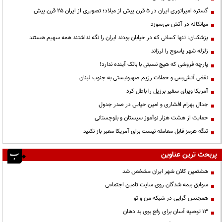
گستره امپراتوری ایران در ۵ قرن پیش از میلاد؛ تصویری از ایران ۲۵ قرن پیش
میانکاله در آتش می‌سوزد
پزشکیان: تنها کسانی که در خیابان بودند ایران را نگه نداشتند همه سهیم هستند
زلزله شهر یاسوج را لرزاند
پارچه فروشی که هیچ نسبتی با بانک آینده ندارد!
نقض آتش‌بس و حملات رژیم صهیونیستی به جنوب لبنان
آمریکا ویزای سفیر برزیل را باطل کرد
جدال بهرام افشاری و امین حیایی در صدر جدول
حمایت از هشت هزار نوآموز سیستان و بلوچستانی
تنگه هرمز قابل معامله نیست برای آمریکا معبر باز نکنید
پربحث ترین عناوین
هشتمین کلان شهر ایران مشخص شد
سوابق بیمه شدگان روی سایت تامین اجتماعی
همجنس گرایی در شبکه من و تو
13 توصیه آسان برای رفع بوی بد دهان