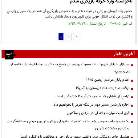
ناخواسته وارد حرفه بازیگری شدم
حضور يك قهرمان ورزشي در عرصه هنر و به خصوص بازيگري آن هم در يك سريال پليسي
و اكشن مي تواند اتفاق خوبي براي تلويزيون و مخاطبانش باشد.
کد خبر: ۳۰۰۸۰۵ تاریخ انتشار : ۱۳۹۴/۰۷/۲۶
1
2
>
آخرین اخبار
سربازانِ خیابانِ ظهور؛ ملتِ مبعوثِ رودسر در پاسخ به دشمن: «خیابان‌ها را به ناامیدان
نمی‌دهیم»
اعلام پایان مراسم اربعین ۱۴۰۵
توقف صادرات نفت عربستان به آمریکا
ترامپ از افشای کمبود مهمات آمریکا خشمگین است
اجازه باز شدن مسیر دوم در تنگه هرمز را نخواهیم داد
فرق است میان مجاهدان در میدان و ساکتین
یکصد و پنجاه و سومین شب خدمت؛ موکب شهدای رزکان، تریبون مردم و مطالبه‌گر حل
ریشه‌ای مشکلات شهری
هشدار حاجی دلیگانی درباره تغییر سهم دریای خزر و مخالفت با واگذاری امتیاز