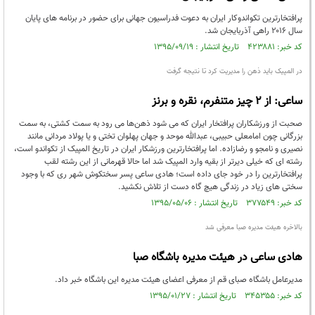
پرافتخارترین تکواندوکار ایران به دعوت فدراسیون جهانی برای حضور در برنامه های پایان
سال ۲۰۱۶ راهی آذربایجان شد.
کد خبر: ۴۲۳۸۸۱ تاریخ انتشار : ۱۳۹۵/۰۹/۱۹
در المپیک باید ذهن را مدیریت کرد تا نتیجه گرفت
ساعی: از 2 چیز متنفرم، نقره و برنز
صحبت از ورزشکاران پرافتخار ایران که می شود ذهن‌ها می رود به سمت کشتی، به سمت
بزرگانی چون امامعلی حبیبی، عبدالله موحد و جهان پهلوان تختی و یا پولاد مردانی مانند
نصیری و نامجو و رضازاده. اما پرافتخارترین ورزشکار ایران در تاریخ المپیک از تکواندو است،
رشته ای که خیلی دیرتر از بقیه وارد المپیک شد اما حالا قهرمانی از این رشته لقب
پرافتخارترین را در خود جای داده است؛ هادی ساعی پسر سختکوش شهر ری که با وجود
سختی های زیاد در زندگی هیچ گاه دست از تلاش نکشید.
کد خبر: ۳۷۷۵۴۹ تاریخ انتشار : ۱۳۹۵/۰۵/۰۶
بالاخره هیئت مدیره صبا معرفی شد
هادی ساعی در هیئت مدیره باشگاه صبا
مدیرعامل باشگاه صبای قم از معرفی اعضای هیئت مدیره این باشگاه خبر داد.
کد خبر: ۳۴۵۳۵۵ تاریخ انتشار : ۱۳۹۵/۰۱/۲۷