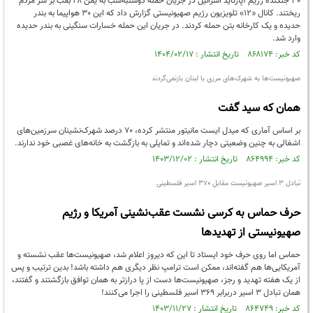
30 جنگنده‌ رژیم آپارتاید اسرائیل در جریان حمله دوشنبه‌شب به یمن ۴۸ بمب بر سر مردم
ریختند. کانال «12» تلویزیون رژیم صهیونیستی گزارش داد که این 30 هواپیما به بندر
حدیده و یک کارخانه بتن حمله کردند. در جریان این حمله خسارات سنگینی به بندر حدیده
وارد شد.
کد خبر: ۸۶۸۱۷۴ تاریخ انتشار : ۱۴۰۴/۰۲/۱۷
صهیونیست‌ها به شهرک‌های مرزی با لبنان بازنمی‌گردند
همان که سید گفت
بر اساس آماری که میدل ایست مانیتور منتشر کرده، 70 درصد شهرک‌نشینان سرزمین‌های
اشغالی به چنین وضعیتی دچار شده‌اند و تمایلی به بازگشت به خانه‌های غصبی خود ندارند.
کد خبر: ۸۶۴۹۹۴ تاریخ انتشار : ۱۴۰۳/۱۲/۰۲
تبادل 3 اسیر صهیونیست مقابل 370 اسیر فلسطینی
حرف حماس به کرسی نشست عقب‌نشینی آمریکا و رژیم
صهیونیستی از تهدیدها
حماس اما روی حرف خود ایستاد تا این که دیروز اعلام شد، صهیونیست‌ها عقب نشسته و
آمریکایی‌ها هم گفته‌اند، ممکن است ترامپ نظر دیگری هم داشته باشد! بدین ترتیب و پس
از یک هفته تهدید و رجز، صهیونیست‌ها دست از پا درازتر به همان توافق بازگشتند و گفتند،
همان تبادل 3 اسیر دربرابر 369 اسیر فلسطینی را اجرا می‌کنند!
کد خبر: ۸۶۴۷۴۹ تاریخ انتشار : ۱۴۰۳/۱۱/۲۷