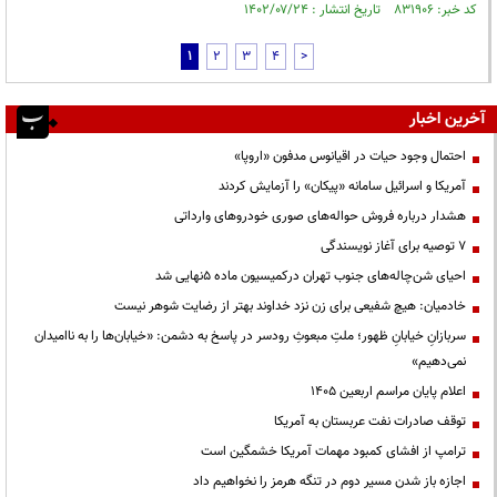
کد خبر: ۸۳۱۹۰۶ تاریخ انتشار : ۱۴۰۲/۰۷/۲۴
1
2
3
4
>
آخرین اخبار
احتمال وجود حیات در اقیانوس مدفون «اروپا»
آمریکا و اسرائیل سامانه «پیکان» را آزمایش کردند
هشدار درباره فروش حواله‌های صوری خودروهای وارداتی
۷ توصیه برای آغاز نویسندگی
احیای شن‌چاله‌های جنوب تهران درکمیسیون ماده ۵نهایی شد
خادمیان: هیچ شفیعی برای زن نزد خداوند بهتر از رضایت شوهر نیست
سربازانِ خیابانِ ظهور؛ ملتِ مبعوثِ رودسر در پاسخ به دشمن: «خیابان‌ها را به ناامیدان
نمی‌دهیم»
اعلام پایان مراسم اربعین ۱۴۰۵
توقف صادرات نفت عربستان به آمریکا
ترامپ از افشای کمبود مهمات آمریکا خشمگین است
اجازه باز شدن مسیر دوم در تنگه هرمز را نخواهیم داد