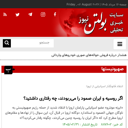
جمعه ۱۶ مرداد ۱۴۰۵
|
Friday , 07 August 2026
از
و
ته
هشدار درباره فروش حواله‌های صوری خودروهای وارداتی
ن
نو
صهیونیستها
انتقاد قانونگذار اسپانیایی از اروپا:
اگر روسیه و ایران صمود را می‌ربودند، چه رفتاری داشتید؟
«ایرنه مونترو» عضو اسپانیایی پارلمان اروپا با انتقاد شدید از حمله رژیم صهیونیستی به
ناوگان جهانی الصمود و استاندارد دوگانه اروپا در قبال آن، این سوال را از نهادها و مقام‌های
اروپا مطرح کرد که «اگر ایران یا روسیه چنین می‌کردند، چگونه رفتار می‌کردید؟!»
کد خبر: ۸۸۷۶۰۲ تاریخ انتشار : ۱۴۰۵/۰۲/۳۱