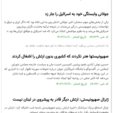
جولانی وابستگی خود به اسرائیل را جار زد
یکی از بخش‌های مهم سخنان اخیر جولانی اذعان وی به این نکته بود که «اگر ایران و عراق با
تهاجمات رژیم صهیونیستی درگیر می‌شدند در نتیجه ترکیه به‌شدت نگران پیشروی
اسرائیلی‌ها می‌شد و به نظرم مواضعی اتخاذ می‌کرد که ضد اسرائیل و موافق ایرانی‌ها بود.»
کد خبر: ۸۶۱۶۳۹ تاریخ انتشار : ۱۴۰۳/۱۰/۱۱
یک کارشناس سیاسی می‌گوید: آینده تحولات منطقه به نفع جبهه مقاومت خواهد بود.
صهیونیستها هنر نکردند که کشوری بدون ارتش را اشغال کردند
حسین نوش آبادی عضو پیشین کمیسین امنیت ملی و سیاست خارجه مجلس شورای
اسلامی در گفت‌و‌گو با باشگاه خبرنگاران جوان درباره تحولات سوریه اظهار کرد: با اخباری که
در این روز‌ها به دستمان رسیده است، شرایط جبهه مقاومت در فلسطین و غزه نشان
می‌دهد که تاثیر منفی در روحیه آنها ایجاد نشده است.
کد خبر: ۸۶۰۶۶۱ تاریخ انتشار : ۱۴۰۳/۰۹/۲۸
ژنرال صهیونیستی: ارتش دیگر قادر به پیشروی در لبنان نیست
ژنرال اسحاق بریک سرلشکر ذخیره ارتش رژیم صهیونیستی شنبه شب اعتراف کرد: ارتش در
وضعیت فرسایش قرار دارد نیروهای ما قادر به پیشروی بیشتر نیستند.