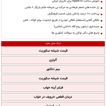
آموزش ساخت Apple ID برای کاربران ایرانی
راز خنده های اصغر فرهادی به حرکت بی شرمانه خانم بازیگر + عکس
پرداخت ۱۰۰ درصد پاداش پایان خدمت فرهنگیان
خلافی آنلاین/استعلام خلافی خودرو از طریق اینترنت، پیام کوتاه ، تلفن
جسدغرق درخون روح الله داداشی (عکس)
پاسخ های دکتر توکلی به سوالات کنکوری ها
لینک های مفید
قیمت شیشه سکوریت
آلپاری
بیم دتکتور
قیمت شیشه سکوریت
فیلم آپنه خواب
درمان قطعی خروپف در خواب