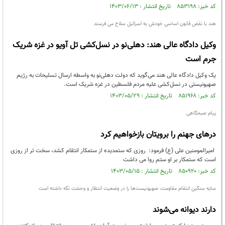
کد خبر: ۸۵۳۱۹۸ تاریخ انتشار : ۱۴۰۳/۰۶/۱۳
هند با نقض قانون اساسی خودش به اسرائیل سلاح می فرستد
وکیل دادگاه عالی هند: دهلی‌نو در نسل‌کشی تل آویو در غزه شریک
جرم است
یک وکیل دادگاه عالی هند می‌گوید که دولت دهلی‌نو به واسطه ارسال تسلیحات به رژیم
صهیونیستی در نسل‌کشی علیه مردم فلسطین در غزه شریک است.
کد خبر: ۸۵۱۹۶۸ تاریخ انتشار : ۱۴۰۳/۰۵/۲۹
پیام صبحگاهی
درهای جهنم را برویتان بازخواهیم کرد
امیرالمومنین علی (ع) فرمود: روزى كه ستمديده از ستمكار انتقام كشد، سخت تر از روزى
است كه ستمكار بر او ستم روا مى داشت
کد خبر: ۸۵۰۹۲۰ تاریخ انتشار : ۱۴۰۳/۰۵/۱۵
سایه سنگین انتقام مقاومت، صهیونیست‌ها را در وضعیت انتظار و وحشت نگه داشته است
دارند دیوانه می‌شوند