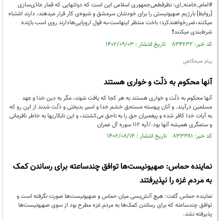
#امام_خامنه_ای: نظرقطعی‌جمهوری اسلامی این است که دولتهایی که قمار عادّی‌سازی
[روابط] بارژیم صهیونیستی را برای خودشان سرمشق و شیوه‌ی کار قرار میدهند، دارند اشتباه
میکنند،ضررخواهندکرد؛ باخت منتظر اینهاست،به قول اروپایی‌هادارند روی اسب بازنده
شرط‌بندی میکنند❗️
کد خبر: ۸۳۴۶۳۲ تاریخ انتشار : ۱۴۰۲/۰۹/۰۳
پیام صبحگاهی
آنها محکوم به ذلّت و خواری هستند
آنها محکوم به ذلّت و خواری هستند به هر کجا که یافت شوند، مگر به دین خدا و عهد
مسلمین درآیند. و آنان پیوسته مستحق خشم خدا و اسیر بدبختی و ذلّت شدند از این رو که
به آیات خدا کافر شده و پیغمبران حق را به ناحق می‌کشتند، و این نابکاریها به خاطر نافرمانی
و ستمگری همیشه آنها بود./آیه 112 سوره آل عمران
کد خبر: ۸۳۳۳۸۱ تاریخ انتشار : ۱۴۰۲/۰۸/۱۴
نماینده حماس: صهیونیست‌ها توافق چندساعته‌ برای رساندن کمک‌
به مردم غزه را نپذیرفتند
نماینده حماس گفت: هیچ آتش‌بسی میان حماس و صهیونیست‌ها صورت نگرفته است و
توافق چندساعته‌ که برای رساندن کمک‌ها به مردم غزه مطرح بود از سوی صهیونیست‌ها
پذیرفته نشد.