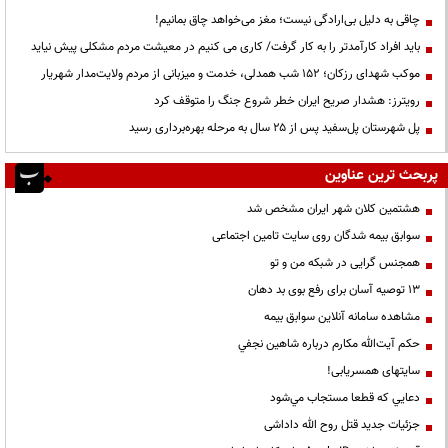
چاقی به دلیل بی‌ارادگی نیست؛ مغز می‌خواهد چاق بمانیم!
باید افراد کارآمدتر را به کار گرفت/ کاری می کنیم در معیشت مردم مشکلی پیش نیاید
موکب شهدای رزکان؛ ۱۵۲ شب همدلی، خدمت و میزبانی از مردم ولایت‌مدار شهریار
رویترز: هشدار صریح ایران خطر شروع جنگ را متوقف کرد
پل شهرستان پل‌سفید پس از ۲۵ سال به مرحله بهره‌برداری رسید
پربحث ترین عناوین
هشتمین کلان شهر ایران مشخص شد
سوابق بیمه شدگان روی سایت تامین اجتماعی
همجنس گرایی در شبکه من و تو
13 توصیه آسان برای رفع بوی بد دهان
مشاهده سامانه آنلاين سوابق بیمه
حكم آيت‌الله مكارم درباره شاهين نجفي
سایتهای همسریابی!
دعايي كه قطعا مستجاب مي‌شود
جزئیات جدید قتل روح الله داداشی