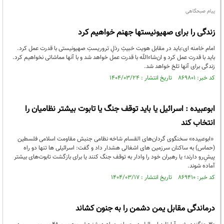
پیام صبحگاهی
زندگی را برای صهیونیستها جهنم خواهیم کرد
امام خامنه ای:باید در مقابل هویت خبیثِ رذلِ تروریستِ صهیونیستی با قدرت عمل کرد.
باید با قدرت عمل کرد و ان‌شاءاللّه با قدرت عمل خواهد شد و با آنها مماشاتی نخواهیم کرد.
زندگی برای آنها تلخ خواهد شد.
کد خبر: ۸۶۹۸۰۱ تاریخ انتشار : ۱۴۰۴/۰۳/۲۴
ابوعبیده : اسرائیل یا باید توقف جنگ یا تابوت‌ بیشتر نظامیان را
انتخاب کند
«ابوعبیده» سخنگوی گردان‌های القسام شاخه نظامی جنبش مقاومت اسلامی فلسطین
(حماس) به ساکنان سرزمین های اشغالی هشدار داد و گفت: اسرائیلی ها تنها دو راه
پیشِ‌رو دارند؛ یا رهبران خود را وادار به توقف جنگ کنند یا برای بازگشت تابوت‌های بیشتر
آماده شوند.
کد خبر: ۸۶۹۴۱۰ تاریخ انتشار : ۱۴۰۴/۰۳/۱۷
درماندگی مقابل یمن دشمن را به جنون کشاند