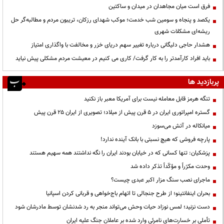
فرق است میان مجاهدان در میدان و ساکتین
یکصد و پنجاه و سومین شب خدمت؛ موکب شهدای رزکان، تریبون مردم و مطالبه‌گر حل
ریشه‌ای مشکلات شهری
هشدار حاجی دلیگانی درباره تغییر سهم دریای خزر و مخالفت با واگذاری امتیاز
باید افراد کارآمدتر را به کار گرفت/ کاری می کنیم در معیشت مردم مشکلی پیش نیاید
پربازدید ها
تنگه هرمز قابل معامله نیست برای آمریکا معبر باز نکنید
گستره امپراتوری ایران در ۵ قرن پیش از میلاد؛ تصویری از ایران ۲۵ قرن پیش
میانکاله در آتش می‌سوزد
پارچه فروشی که هیچ نسبتی با بانک آینده ندارد!
پزشکیان: تنها کسانی که در خیابان بودند ایران را نگه نداشتند همه سهیم هستند
وحدت مکرّراً و مؤکّداً تذکر داده شد
ماجرای نصب سنگ مزار اکبر عبدی چیست؟
بحران اینفانتینو؛ از طرح جنجالی تا اتهام باج‌خواهی و قربانی کردن اسپانیا
دست نزنید؛ لمس نوزاد حیات وحش می‌تواند منجر به رد شدنشان توسط مادرشان شود
تأملی بر خسارت‌های نامرئی وارد شده بر عاملان جنگ علیه ایران