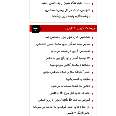
مبادا اختیار تنگه هرمز را به دشمن بدهید
اتاق پول دولت در دل بورس؛ مستمری
بازنشستگان، وثیقه بازی بزرگ‌ها
پربحث ترین عناوین
هشتمین کلان شهر ایران مشخص شد
سوابق بیمه شدگان روی سایت تامین اجتماعی
همجنس گرایی در شبکه من و تو
13 توصیه آسان برای رفع بوی بد دهان
مشاهده سامانه آنلاين سوابق بیمه
حكم آيت‌الله مكارم درباره شاهين نجفي
سایتهای همسریابی!
دعايي كه قطعا مستجاب مي‌شود
جزئیات جدید قتل روح الله داداشی
آموزش ساخت Apple ID برای کاربران ایرانی
راز خنده های اصغر فرهادی به حرکت بی شرمانه
خانم بازیگر + عکس