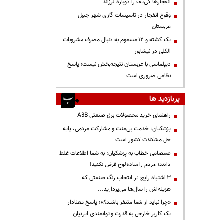
انفجارها کی‌یف را دوباره لرزاند
وقوع انفجار در تاسیسات گازی شهر جبیل
عربستان
یک کشته و ۱۲ مسموم به دنبال مصرف مشروبات
الکلی در نیشابور
دیپلماسی با عربستان نتیجه‌بخش نیست؛ پاسخ
نظامی ضروری است
پربازدید ها
راهنمای خرید محصولات برق صنعتی ABB
پزشکیان: خدمت بی‌منت و مشارکت مردمی، پایه
حل مشکلات کشور است
صمصامی خطاب به پزشکیان: به شما اطلاعات غلط
دادند؛ مردم را ساده‌لوح فرض نکنید!
3 اشتباه رایج در انتخاب رنگ صنعتی که
هزینه‌اش را سال‌ها می‌پردازید...
«چرا نباید از شما متنفر باشند؟»؛ پاسخ معنادار
یک کاربر خارجی به قدرت و توانمندی ایرانیان