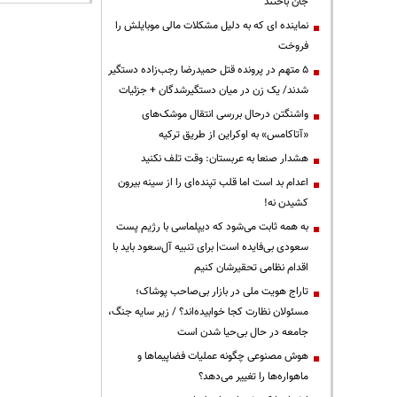
جان باختند
نماینده ای که به دلیل مشکلات مالی موبایلش را
فروخت
۵ متهم در پرونده قتل حمیدرضا رجب‌زاده دستگیر
شدند/ یک زن در میان دستگیرشدگان + جزئیات
واشنگتن درحال بررسی انتقال موشک‌های
«آتاکامس» به اوکراین از طریق ترکیه
هشدار صنعا به عربستان: وقت تلف نکنید
اعدام بد است اما قلب تپنده‌ای را از سینه بیرون
کشیدن نه!
به همه ثابت می‌شود که دیپلماسی با رژیم پست
سعودی بی‌فایده است| برای تنبیه آل‌سعود باید با
اقدام نظامی تحقیرشان کنیم
تاراج هویت ملی در بازار بی‌صاحب پوشاک؛
مسئولان نظارت کجا خوابیده‌اند؟ / زیر سایه جنگ،
جامعه در حال بی‌حیا شدن است
هوش مصنوعی چگونه عملیات فضاپیماها و
ماهواره‌ها را تغییر می‌دهد؟